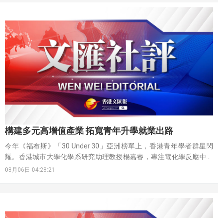
2025年間，中式餐館數目下跌9%，其中粵式酒樓菜館的跌幅最為顯
著。法式及意式餐館、酒吧及酒廊，以及涼茶舖的數目，亦錄得雙位
數的跌幅。
構建多元高增值產業 拓寬青年升學就業出路
今年《福布斯》「30 Under 30」亞洲榜單上，香港青年學者群星閃
耀。香港城市大學化學系研究助理教授楊嘉睿，專注電化學反應中的
催化效能提升，研究成果發表於《自然》等頂刊，累計引用逾6,000
08月06日 04:28:21
次，其於清華大學化學系修畢博士學位後選擇來港發展的理由極具代
表性——看中香港連接內地龐大製造業基礎與國際市場的獨特優勢，以
及相對完善的科研資助體系，能加速科研成果轉化。此外，香港還有
兩名青年學者榜上有名，其中一人於去年取得新加坡國立大學電機與