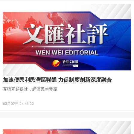
長期缺乏場內標準化利率對沖工具的短板日益凸顯。過往外資面對利
率波動，往往只能「裸持」風險或直接拋售現貨，引發跨境資金劇烈
震盪。
加速便民利民灣區聯通 力促制度創新深度融合
互聯互通提速，經濟民生雙贏
08月02日 04:46:00