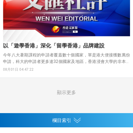
以「遊學香港」深化「留學香港」品牌建設
今年八大暑期課程的申請者覆蓋數十個國家，單是港大便接獲數萬份
申請，科大的申請者更多達32個國家及地區，香港浸會大學的非本地
生比例高達九成，嶺南大學今年首辦研學團更全數錄取非本地生。香
08月01日 04:47:22
港擁有5所世界百強大學，是全球優質高等教育最為密集的城市之一。
在「一國兩制」下，香港院校既擁有「背靠祖國、聯通世界」的獨特
優勢，又具備世界一流的學術水平和國際頂尖的教研實力，加上高度
顯示更多
國際化的特色和兩文三語兼通的教學環境，形成對非本地生無可比擬
的吸引力。八大暑期課程的火爆，正是香港高等教育強大綜合實力的
生動寫照，以最直觀的方式充分印證了香港高等教育的國際公信力。
欄目索引