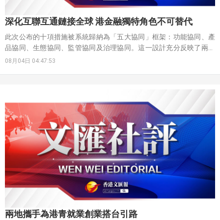
深化互聯互通鏈接全球 港金融獨特角色不可替代
此次公布的十項措施被系統歸納為「五大協同」框架：功能協同、產
品協同、生態協同、監管協同及治理協同。這一設計充分反映了兩地
監管機構的戰略遠見，不是簡單地推出零散措施，而是通過有機聯
08月04日 04:47:53
動，形成完整的市場生態。
兩地攜手為港青就業創業搭台引路