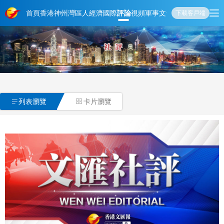
首頁
香港
神州
灣區人
經濟
國際
評論
視頻
軍事
文化
娛樂
生活
教育
體
下載客戶端

列表瀏覽
卡片瀏覽
