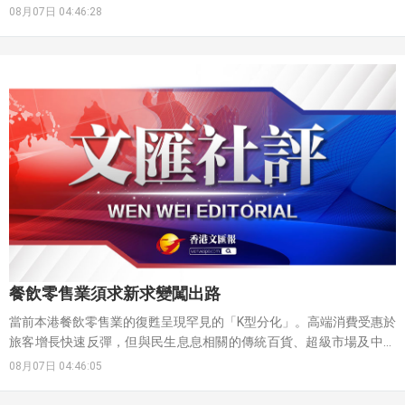
部分書籍以微調內容為名頻繁改版，藉此打壓二手書市場，濫收書簿
08月07日 04:46:28
費用。對月入萬餘元的基層家庭而言，光是開學買書便要吃掉大半的
月收入，是一項頗為沉重的負擔。
餐飲零售業須求新求變闖出路
當前本港餐飲零售業的復甦呈現罕見的「K型分化」。高端消費受惠於
旅客增長快速反彈，但與民生息息相關的傳統百貨、超級市場及中式
酒樓卻陷入收縮。立法會一份報告指出，本港餐飲業的整體表現仍未
08月07日 04:46:05
恢復至疫情前水平，2026年首季食肆總收益較2018年同期低7.2%，
當中，中式餐館的收益在同期大幅下跌27.9%。此外，在2018年至