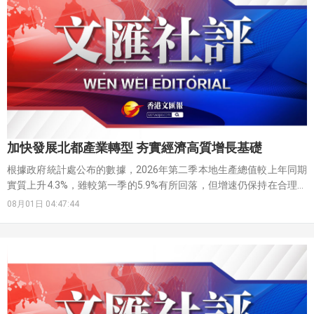
加快發展北都產業轉型 夯實經濟高質增長基礎
根據政府統計處公布的數據，2026年第二季本地生產總值較上年同期
實質上升4.3%，雖較第一季的5.9%有所回落，但增速仍保持在合理區
間。這份成績的取得，離不開出口與內需的協同發力。貨品出口表現
08月01日 04:47:44
尤為亮眼，第二季出口總額實質增幅達28.8%，較第一季的23.8%進一
步加快。這一強勁增長得益於全球對人工智能相關產品需求的旺盛，
香港得以充分發揮國際貿易樞紐的地位。與此同時，進口增幅也維持
在高位，達29.3%，反映出香港經濟內部需求的穩健性。