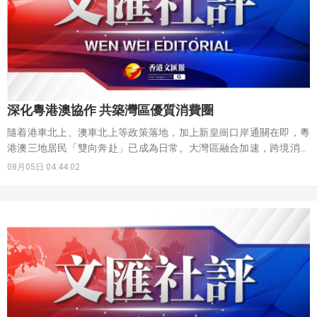
深化粵港澳協作 共築灣區優質消費圈
隨着港車北上、澳車北上等政策落地，加上新皇崗口岸通關在即，粵
港澳三地居民「雙向奔赴」已成為日常。大灣區融合加速，跨境消費
頻密，消費權益保障更受關注。消委會數據顯示，2025年香港消費者
08月05日 04:44:02
針對內地商戶的網購投訴就達582宗，按年上升42%；而內地消費者
針對香港商戶的非網購投訴也增至2,049宗。粵港澳三地分屬不同法
域，消費規則存在差異，過去消費者遭遇跨境糾紛，往往面臨投訴無
門、維權成本高的難題。