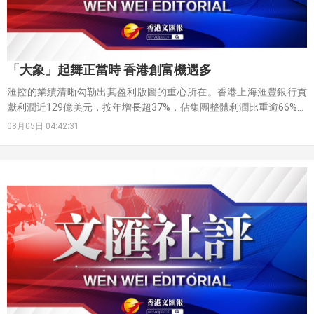
「大象」起舞正當時 香港創富機遇多
滙控的業績清晰勾勒出其盈利版圖的重心所在。香港上海滙豐銀行貢
獻利潤近129億美元，按年增長超37%，佔集團整體利潤比重逾66%。
連同內地業務成功扭虧為盈、錄得稅前盈利近18.4億美元，整個大中
08月05日 04:42:31
華地區對集團稅前盈利的貢獻高達75%。這一數據極具說服力，香港
作為國際金融中心的活力非但沒有減退，反而在持續增強。