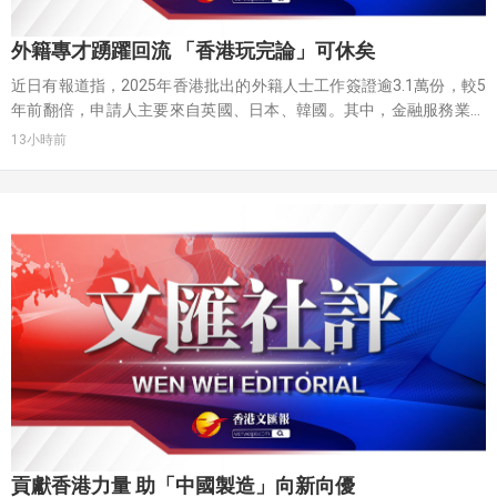
外籍專才踴躍回流 「香港玩完論」可休矣
近日有報道指，2025年香港批出的外籍人士工作簽證逾3.1萬份，較5
年前翻倍，申請人主要來自英國、日本、韓國。其中，金融服務業的
外籍簽證數量按年增長17%，創2022年以來新高。有回流的外籍專才
13小時前
坦言，香港的低稅率與相對可控的生活開支，使實際財務狀況「幾乎
更好」，身邊有越來越多外籍人士正效仿其做法；有外資獵頭公司高
管透露，近期不少身處英國倫敦、迪拜及澳大利亞悉尼的資深銀行
家，正積極面試駐港投資銀行管理層的職位。有外籍專才表示，受中
東局勢影響，迪拜等地吸引力下滑，相信香港將是全球專業人士未來
首選的發展城市。
貢獻香港力量 助「中國製造」向新向優