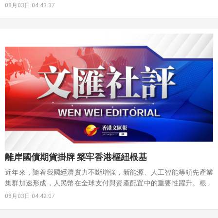
導文件，而施政報告則是香港五年規劃的年度報告，彼此一脈相承。
08月03日 04:43:37
自6月香港首個五年規劃諮詢期開展以來，社會各界紛紛提交意見。在
昨日的地區諮詢會中，參與者的意見豐富多元，反映出市民最關注的
議題是什麼、市民最需要滿足的是什麼。不少市民在諮詢會中表達對
北部都會區的期望。值得注意的是，除了創科產業外，市民還希望特
區政府用好北部都會區建設的契機，規劃出「超級長者社區」，既令
老有所養，又可讓長者騰出單位予基層家庭；也有市民關注北都區的
交通、醫療、商業零售等設施能否在住宅入伙時同步啟用；也有市民
提出特區政府要為北都區未來5年建成的房屋單位設關鍵績效指標
（KPI），反映社會大眾對特區政府紓緩住房問題的急切盼望。這些提
議都是出於最基本的民生關切而提出，是市民對社會老大難問題有切
身體會後，對未來北都區發展可化解當下困局的期盼，希望特區政府
均衡兼顧北都區內各種元素，更切實地締造北都區「宜業宜居」的格
局。
離岸國債期貨掛牌 築牢香港樞紐根基
近年來，隨着我國經濟實力不斷增強，新能源、人工智能等領先產業
集群加速形成，人民幣在全球支付與資產配置中的重要性躍升。根據
SWIFT數據，截至2026年7月，人民幣已成為全球第五大常用支付貨
08月03日 04:42:07
幣。中國債券市場規模亦攀升至近200萬億元人民幣，位居世界第
二。然而，隨着境外機構持有內地債券規模突破3.2萬億元，離岸市場