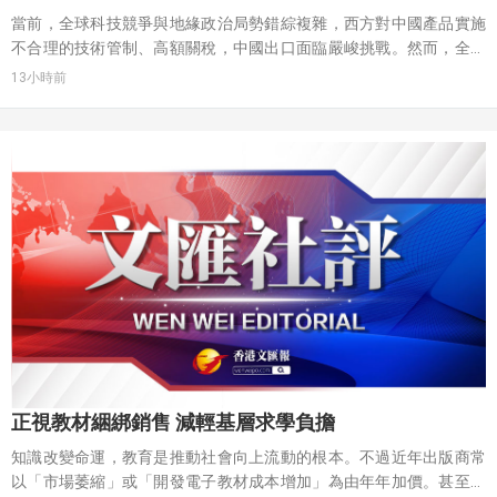
當前，全球科技競爭與地緣政治局勢錯綜複雜，西方對中國產品實施
不合理的技術管制、高額關稅，中國出口面臨嚴峻挑戰。然而，全球
產業鏈互聯互通、技術開放共享乃不可逆轉的大趨勢。中國電動汽
13小時前
車、鋰電池、集成電路與工業機器人等高技術產品出口捷報頻傳，展
現出「中國製造」向「中國智造」高質量發展的堅實步伐。中國憑藉
完整的產業體系、超大規模市場以及強大的自主創新能力，推動科技
創新與產業創新深度融合，奠定了中國在全球創新格局中的領先地
位。
正視教材綑綁銷售 減輕基層求學負擔
知識改變命運，教育是推動社會向上流動的根本。不過近年出版商常
以「市場萎縮」或「開發電子教材成本增加」為由年年加價。甚至有