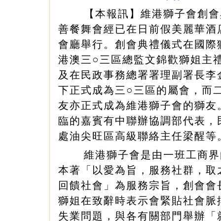
【本報訊】維港獅子會創會
善餐舞會經已在日前假美麗華酒
會廳舉行。創會典禮儀式在國際
港澳三○三區總監文錦歡獅姐主
及在民政事務總署署理副署長李
下正式成為三○三區的屬會，而
友亦正式成為維港獅子會的獅友
臨的嘉賓有中聯辦協調部代表，
處油尖旺區高級聯絡主任梁醒等
維港獅子會是由一班工商界
本著「以愛為旨，服務社群，取
回饋社會」為服務宗旨，創會會
獅姐在致辭時表示會緊貼社會脈
失業問題，與各有關部門舉辦「