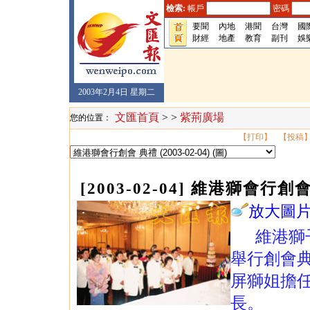
檢索:
帳戶
密碼
要聞
內地
港聞
台灣
國
財經
地產
教育
副刊
娛
2003年2月4日 星期二
文匯首頁
> >
紫荊廣場
您的位置：
【打印】
【投稿
[2003-02-04] 維港獅會行創
放大圖
維港獅
舉行創會
屏獅姐擔
長。