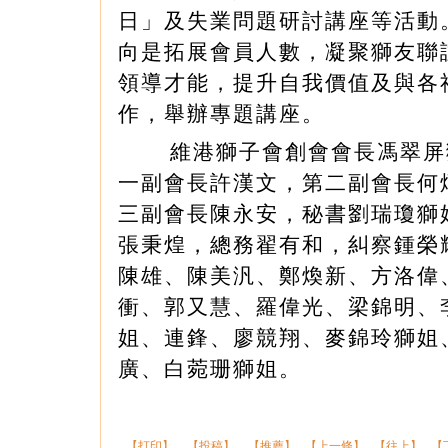
日」及失業問題研討講座等活動
向是拓展會員人數，凝聚獅友聯
領導才能，提升自我價值及與各
作，舉辦專題講座。
維港獅子會創會會長馮翠屏
一副會長許漢文，第二副會長何
三副會長陳永安，秘書劉瑞瓊獅
張秉煌，總務翟有和，糾察鍾榮
陳雄、陳美汎、鄭煥新、方洛偉
衝、郭又慧、羅偉光、梁錦明、
姐、連鋒、廖競翔、麥錦玲獅姐
廣、白菀珊獅姐。
【打印】
【投稿】
【推薦】
【上一條】
【往上】
【