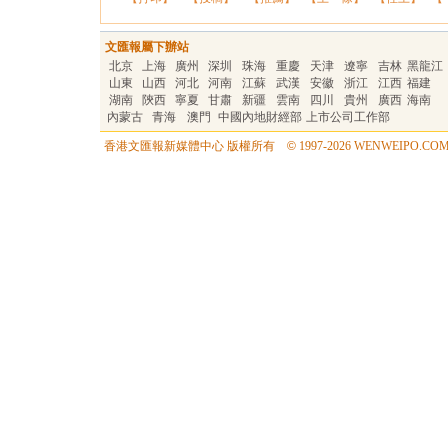
文匯報屬下辦站
北京
上海
廣州
深圳
珠海
重慶
天津
遼寧
吉林
黑龍江
山東
山西
河北
河南
江蘇
武漢
安徽
浙江
江西
福建
湖南
陝西
寧夏
甘肅
新疆
雲南
四川
貴州
廣西
海南
內蒙古
青海
澳門
中國內地財經部
上市公司工作部
香港文匯報新媒體中心 版權所有
©
1997-2026 WENWEIPO.COM