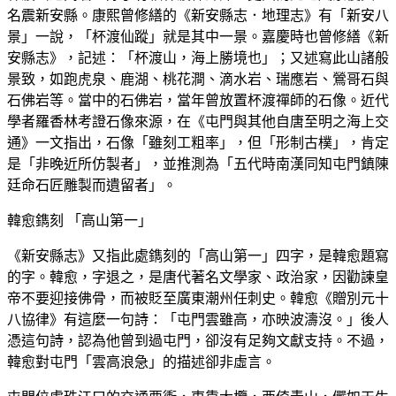
名震新安縣。康熙曾修繕的《新安縣志．地理志》有「新安八
景」一說，「杯渡仙蹤」就是其中一景。嘉慶時也曾修繕《新
安縣志》，記述：「杯渡山，海上勝境也」；又述寫此山諸般
景致，如跑虎泉、鹿湖、桃花澗、滴水岩、瑞應岩、鶯哥石與
石佛岩等。當中的石佛岩，當年曾放置杯渡禪師的石像。近代
學者羅香林考證石像來源，在《屯門與其他自唐至明之海上交
通》一文指出，石像「雖刻工粗率」，但「形制古樸」，肯定
是「非晚近所仿製者」，並推測為「五代時南漢同知屯門鎮陳
廷命石匠雕製而遺留者」。
韓愈鐫刻 「高山第一」
《新安縣志》又指此處鐫刻的「高山第一」四字，是韓愈題寫
的字。韓愈，字退之，是唐代著名文學家、政治家，因勸諫皇
帝不要迎接佛骨，而被貶至廣東潮州任刺史。韓愈《贈別元十
八協律》有這麼一句詩：「屯門雲雖高，亦映波濤沒。」後人
憑這句詩，認為他曾到過屯門，卻沒有足夠文獻支持。不過，
韓愈對屯門「雲高浪急」的描述卻非虛言。