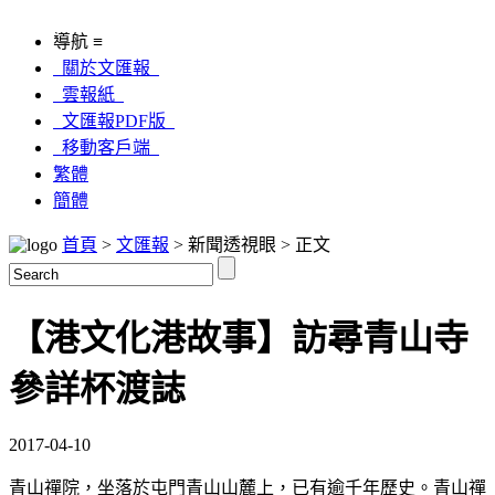
導航 ≡
關於文匯報
雲報紙
文匯報PDF版
移動客戶端
繁體
簡體
首頁
>
文匯報
> 新聞透視眼 > 正文
【港文化港故事】訪尋青山寺
參詳杯渡誌
2017-04-10
青山禪院，坐落於屯門青山山麓上，已有逾千年歷史。青山禪