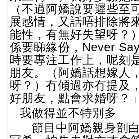
（不過阿嬌說要遲些至
展感情，又話唔排除將
能性，有無好失望呀？
係要睇緣份，Never Say
時要專注工作上，呢刻
朋友。（阿嬌話想嫁人
呀？）冇傾過亦冇提及
好朋友，點會求婚呀？
我做得並不特別多
節目中阿嬌親身剖白