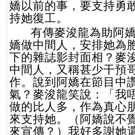
嬌以前的事，要支持勇
持她復工。
有傳麥浚龍為助阿嬌
嬌做中間人，安排她為
下的雜誌影封面相？麥
中間人，又稱甚少干預
作。說到阿嬌在節目中
氣？麥浚龍笑說：「我
做的比人多，作為真心
來支持她。（阿嬌說不
來宣傳？）我好多謝她