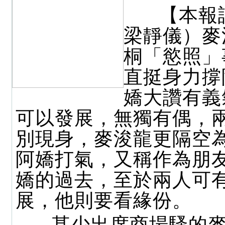
【本報
梁靜儀）麥
桐「慾照」
直挺身力撐
嬌大讚有義
可以發展，無獨有偶，
別現身，麥浚龍更隔空
阿嬌打氣，又稱作為朋
嬌的過去，至於兩人可
展，他則要看緣份。
甚少出席商場騷的麥