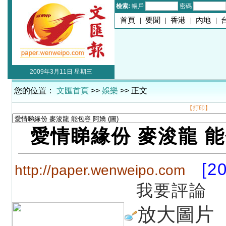
檢索:
帳戶
密碼
首頁
|
要聞
|
香港
|
內地
|
2009年3月11日 星期三
您的位置：
文匯首頁
>>
娛樂
>> 正文
【打印】
愛情睇緣份 麥浚龍 能
[2
http://paper.wenweipo.com
我要評論
放大圖片