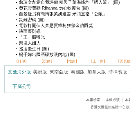
詹瑞文創意自我評價 稱與子華海峰均「唔入流」 (圖)
奧花雲費勸 Rihanna 勿心軟復合 (圖)
自殺疑另有隱情張紫妍遺書 矛頭直指「公敵」
災難密碼 (圖)
電影打開個人禁忌賈樟柯獲頒金伯爵獎
演而優則導
「玉」照曝光
樂壇大姐大
巡迴慶生日 (圖)
楊千嬅出國語碟放眼內地 (圖)
【打印】
【投稿】
【推薦】
【上一條】
【回頁
文匯海外版
美洲版
東南亞版
泰國版
加拿大版
菲律賓版
下屬公司
本報檢索
|
本報必讀
|
本
香港文匯報新媒體中心 版權所有 