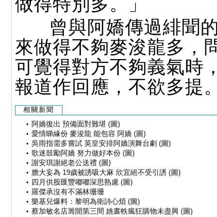
做得特別多。」
曾與阿嬌傳過緋聞的
來做得不夠麥浚龍多，
可覺得對方不夠義氣時
報道作回應，不欲多提
相關新聞
阿嬌復出 預備面對難堪 (圖)
愛情睇緣份 麥浚龍 能包容 阿嬌 (圖)
吳雨指需多嘗試 英皇安排阿嬌演舞台劇 (圖)
歌迷鼓勵阿嬌 努力做好本份 (圖)
謝安琪謝絕老公送禮 (圖)
膽大妄為 19歲被誘吸大麻 欣宜絕不受引誘 (圖)
四月供股匯豐嘟嘟深思熟慮 (圖)
羅傑承沒有不滿林珊珊
樂基兒爆料：黎明為衛詩心煩 (圖)
蔡加敏名店籌開第三間 姚書軼瘋狂購物未盡興 (圖)