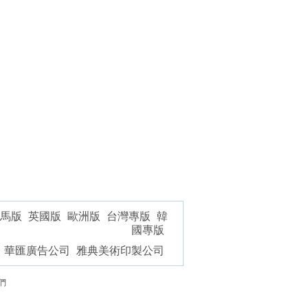
馬版
英國版
歐洲版
台灣專版
韓
國專版
華匯廣告公司
雅典美術印製公司
們