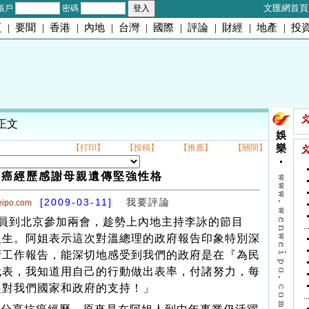
文匯網首頁
帳戶
密碼
頁
|
要聞
|
香港
|
內地
|
台灣
|
國際
|
評論
|
財經
|
地產
|
投
 正文
娛
【打印】
【投稿】
【推薦】
【關閉】
樂
抗癌經歷感謝母親遺傳堅強性格
[2009-03-11]
我要評論
eipo.com
員到北京參加兩會，趁勢上內地主持李詠的節目
人生。阿姐表示這次對溫總理的政府報告印象特別深
府工作報告，能深切地感受到我們的政府是在『為民
代表，我知道用自己的行動做出表率，付諸努力，每
是對我們國家和政府的支持！」