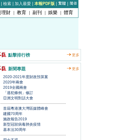
|
檢索
|
加入最愛
|
本報PDF版
|
|
資理財
|
教育
|
副刊
|
娛樂
|
體育
點擊排行榜
更多
新聞專題
更多
2020-2021年度財政預算案
2020年兩會
2019全國兩會
「逃犯條例」修訂
亞洲文明對話大會
首屆粵港澳大灣區媒體峰會
建國70周年
施政報告2019
新型冠狀病毒肺炎疫情
基本法30周年