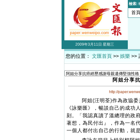
檢索:
首
2009年3月11日 星期三
您的位置：
文匯首頁
>>
娛樂
>>
阿姐分享
http://paper.wenw
阿姐(汪明荃)作為政協委
《詠樂匯》，暢談自己的成功
刻。「我認真讀了溫總理的政
著想，為民付出』，作為一名
一個人都付出自己的行動，就