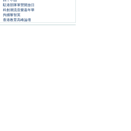
四十不惑
駐港部隊軍營開放日
科創潮流音樂嘉年華
拘捕黎智英
香港教育高峰論壇