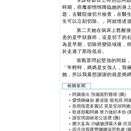
李詠在節目上特別想阿姐
時期，癌魔卻悄悄降臨她的身
題，去醫院做切片檢查，在醫
生可以立刻切除。」阿姐憶述
第二天她在病床上甦醒後
患的是甲狀腺癌，這是切下的
為是早期，切除癌變區域後，
於走過了那段低谷。
當觀眾問起堅強的阿姐，
「年輕時，媽媽是女強人，我
她，所以我最想謝謝的就是媽
相關新聞
阿嬌復出 預備面對難堪 (圖)
愛情睇緣份 麥浚龍 能包容 阿嬌 
吳雨指需多嘗試 英皇安排阿嬌演
歌迷鼓勵阿嬌 努力做好本份 (圖
謝安琪謝絕老公送禮 (圖)
膽大妄為 19歲被誘吸大麻 欣宜
四月供股匯豐嘟嘟深思熟慮 (圖