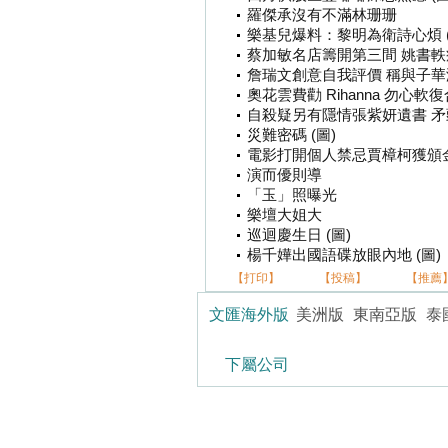
羅傑承沒有不滿林珊珊
樂基兒爆料：黎明為衛詩心煩 (
蔡加敏名店籌開第三間 姚書軼瘋
詹瑞文創意自我評價 稱與子華海
奧花雲費勸 Rihanna 勿心軟復合
自殺疑另有隱情張紫妍遺書 
災難密碼 (圖)
電影打開個人禁忌賈樟柯獲頒
演而優則導
「玉」照曝光
樂壇大姐大
巡迴慶生日 (圖)
楊千嬅出國語碟放眼內地 (圖)
【打印】
【投稿】
【推薦
文匯海外版
美洲版
東南亞版
泰
下屬公司