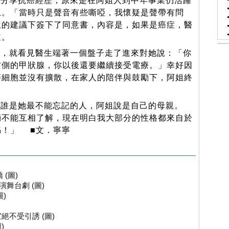
分享抗癌經歷，原來是在阿姐人到中年事業仍活躍
上。「當時只是聲音有些嘶啞，我懷疑是聲帶有問
生的建議下簽下了同意書，內容是，如果是癌症，醫
道。
，就看見醫生端著一個盤子走了進來對她說：「你
右側的甲狀腺，你以後還要繼續接受電療。」幸好因
癌細胞並沒有擴散，在家人的陪伴與鼓勵下，阿姐終
誰是她最不能忘記的人，阿姐說是自己的母親。
倆不能互相了解，現在明白我大部分的性格都來自於
媽！」 ■文．寧寧
(圖)
舞台劇 (圖)
)
絕不受引誘 (圖)
)