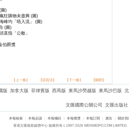
圖)
狂購物未盡興 (圖)
峰均「唔入流」 (圖)
 (圖)
矛頭直指「公敵」
金伯爵獎
】
【上一條】
【回頁頂】
【下一條】
【關閉】
國版
加拿大版
菲律賓版
西馬版
東馬沙勞越版
東馬沙巴版
北
文匯國際公關公司
文匯出版社
本報檢索
|
本報必讀
|
本報欄目
|
本報獲獎
|
本報訂閱
|
廣告
|
關於我
香港文匯報新媒體中心 版權所有 c 1997-2026 WENWEIPO.COM LIMITED.