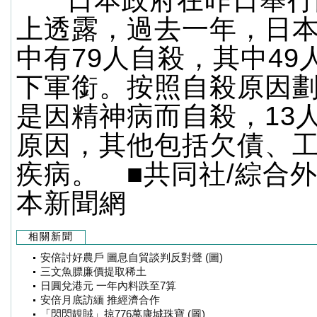
日本政府在昨日舉行
上透露，過去一年，日
中有79人自殺，其中49
下軍銜。按照自殺原因劃
是因精神病而自殺，13
原因，其他包括欠債、
疾病。 ■共同社/綜合外
本新聞網
相關新聞
安倍討好農戶 圖息自貿談判反對聲 (圖)
三文魚膘廉價提取稀土
日圓兌港元 一年內料跌至7算
安倍月底訪緬 推經濟合作
「閃閃靚賊」掠776萬康城珠寶 (圖)