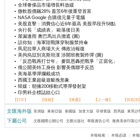
全球奢侈品市場增長料放緩
微軟股價飆28% 蓋茨6年後重登首富
NASA Google 合購億元量子電腦
美股直擊：消費信心近6年最高 美股早段升58點
央行長「成績表」 歐落後日美
屋漏逢雨 奧巴馬出兵擔遮 (圖)
話你知：海軍陸戰隊穿制服禁持傘
馬尼拉華人商場大火 傳政治報復
美拘烏玆別克斯坦漢 涉開班教製炸彈 (圖)
「反恐戰再打廿年」 麥凱恩轟把戰爭「正當化」
俄公開美特工身份 影響美俄聯手反恐
美海基導彈攔截成功
西國王棄超級遊艇挽形象
韓媒：朝擁200移動式導彈發射架
印男科企標誌紋心口
【打印】
【投稿】
【推薦】
【上一條】
【回頁頂
文匯海外版
美洲版
東南亞版
泰國版
加拿大版
菲律賓版
西馬版
東馬沙
下屬公司
文匯國際公關公司
文匯出版社
華匯廣告公司
雅典美術印製公
本報檢索
|
本報必讀
|
本報