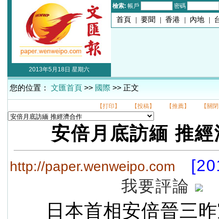
檢索:
帳戶
密碼
首頁
|
要聞
|
香港
|
內地
|
2013年5月18日 星期六
您的位置：
文匯首頁
>>
國際
>> 正文
【打印】
【投稿】
【推薦】
【關閉
安倍月底訪緬 推經
[20
http://paper.wenweipo.com
我要評論
日本首相安倍晉三昨