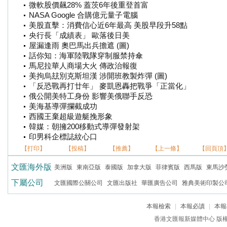
微軟股價飆28% 蓋茨6年後重登首富
NASA Google 合購億元量子電腦
美股直擊：消費信心近6年最高 美股早段升58點
央行長「成績表」 歐落後日美
屋漏逢雨 奧巴馬出兵擔遮 (圖)
話你知：海軍陸戰隊穿制服禁持傘
馬尼拉華人商場大火 傳政治報復
美拘烏玆別克斯坦漢 涉開班教製炸彈 (圖)
「反恐戰再打廿年」 麥凱恩轟把戰爭「正當化」
俄公開美特工身份 影響美俄聯手反恐
美海基導彈攔截成功
西國王棄超級遊艇挽形象
韓媒：朝擁200移動式導彈發射架
印男科企標誌紋心口
【打印】
【投稿】
【推薦】
【上一條】
【回頁頂
文匯海外版
美洲版
東南亞版
泰國版
加拿大版
菲律賓版
西馬版
東馬沙
下屬公司
文匯國際公關公司
文匯出版社
華匯廣告公司
雅典美術印製公
本報檢索
|
本報必讀
|
本報
香港文匯報新媒體中心 版權所有 c