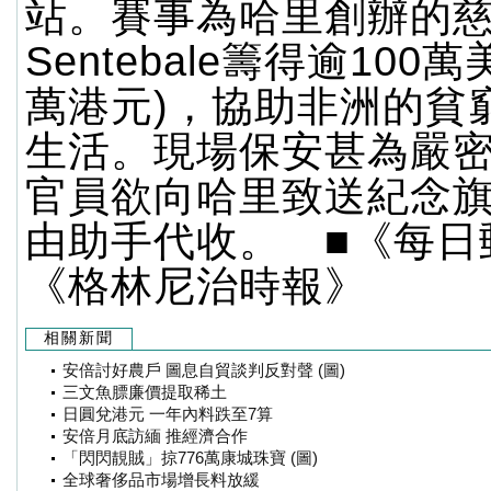
站。賽事為哈里創辦的
Sentebale籌得逾100萬
萬港元)，協助非洲的貧
生活。現場保安甚為嚴
官員欲向哈里致送紀念
由助手代收。 ■《每日
《格林尼治時報》
相關新聞
安倍討好農戶 圖息自貿談判反對聲 (圖)
三文魚膘廉價提取稀土
日圓兌港元 一年內料跌至7算
安倍月底訪緬 推經濟合作
「閃閃靚賊」掠776萬康城珠寶 (圖)
全球奢侈品市場增長料放緩