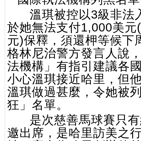
溫琪被控以3級非法
於她無法支付1,000美元(
元)保釋，須還柙等候下
格林尼治警方發言人說
法機構」有指引建議各
小心溫琪接近哈里，但
溫琪做過甚麼，令她被
狂」名單。
是次慈善馬球賽只有約
邀出席，是哈里訪美之