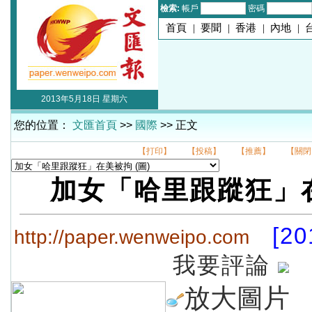
檢索:
帳戶
密碼
首頁
|
要聞
|
香港
|
內地
|
2013年5月18日 星期六
您的位置：
文匯首頁
>>
國際
>> 正文
【打印】
【投稿】
【推薦】
【關閉
加女「哈里跟蹤狂」
[20
http://paper.wenweipo.com
我要評論
放大圖片