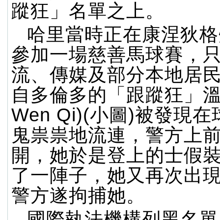
蹤狂」名單之上。
哈里當時正在康涅狄格
參加一場慈善馬球賽，
流、傳媒及部分本地居
自多倫多的「跟蹤狂」溫
Wen Qi)(小圖)被發現
鬼祟祟地流連，警方上
開，她於是登上的士假
了一陣子，她又再次出
警方遂拘捕她。
國際執法機構列黑名單