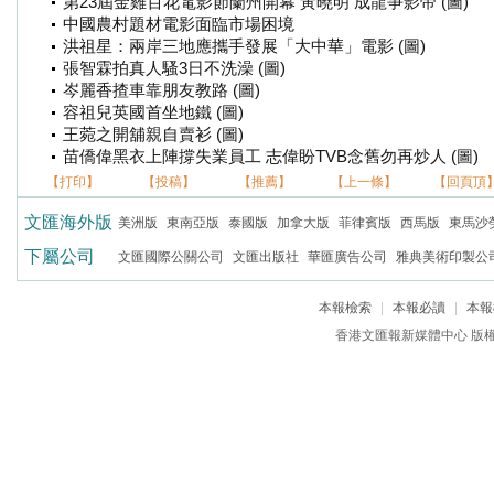
第23屆金雞百花電影節蘭州開幕 黃曉明 成龍爭影帝 (圖)
中國農村題材電影面臨市場困境
洪祖星：兩岸三地應攜手發展「大中華」電影 (圖)
張智霖拍真人騷3日不洗澡 (圖)
岑麗香揸車靠朋友教路 (圖)
容祖兒英國首坐地鐵 (圖)
王菀之開舖親自賣衫 (圖)
苗僑偉黑衣上陣撐失業員工 志偉盼TVB念舊勿再炒人 (圖)
【打印】
【投稿】
【推薦】
【上一條】
【回頁頂
文匯海外版
美洲版
東南亞版
泰國版
加拿大版
菲律賓版
西馬版
東馬沙
下屬公司
文匯國際公關公司
文匯出版社
華匯廣告公司
雅典美術印製公
本報檢索
|
本報必讀
|
本報
香港文匯報新媒體中心 版權所有 c