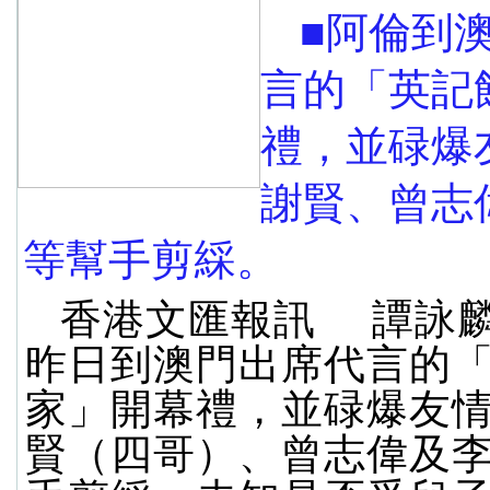
■阿倫到
言的「英記
禮，並碌爆
謝賢、曾志
等幫手剪綵。
香港文匯報訊 譚詠
昨日到澳門出席代言的
家」開幕禮，並碌爆友
賢（四哥）、曾志偉及