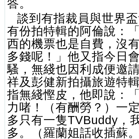
答。
談到有指裁員與世界盃
有份拍特輯的阿倫說：
西的機票也是自費，沒有
多錢呢！」他又指今日
騷，無綫也因利成便邀
祥及彭健新拍攝旅遊特
指無綫慳皮，他即說：
力啫！（有酬勞？）一
多只有一隻TVBuddy
多。（羅蘭姐話收插蘇