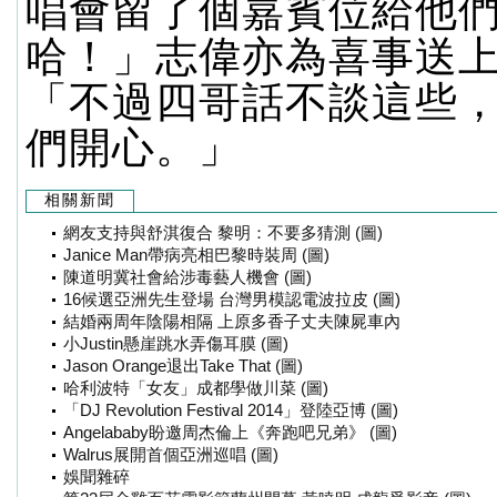
唱會留了個嘉賓位給他
哈！」志偉亦為喜事送
「不過四哥話不談這些
們開心。」
相關新聞
網友支持與舒淇復合 黎明：不要多猜測 (圖)
Janice Man帶病亮相巴黎時裝周 (圖)
陳道明冀社會給涉毒藝人機會 (圖)
16候選亞洲先生登場 台灣男模認電波拉皮 (圖)
結婚兩周年陰陽相隔 上原多香子丈夫陳屍車內
小Justin懸崖跳水弄傷耳膜 (圖)
Jason Orange退出Take That (圖)
哈利波特「女友」成都學做川菜 (圖)
「DJ Revolution Festival 2014」登陸亞博 (圖)
Angelababy盼邀周杰倫上《奔跑吧兄弟》 (圖)
Walrus展開首個亞洲巡唱 (圖)
娛聞雜碎