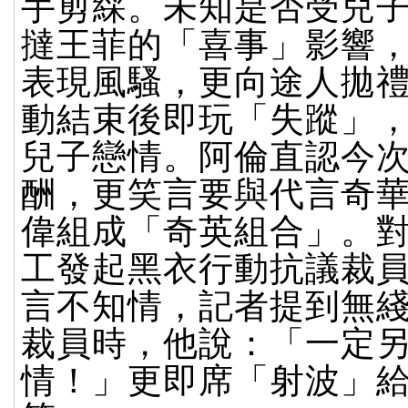
手剪綵。未知是否受兒
撻王菲的「喜事」影響
表現風騷，更向途人拋
動結束後即玩「失蹤」
兒子戀情。阿倫直認今
酬，更笑言要與代言奇
偉組成「奇英組合」。
工發起黑衣行動抗議裁
言不知情，記者提到無
裁員時，他說：「一定
情！」更即席「射波」