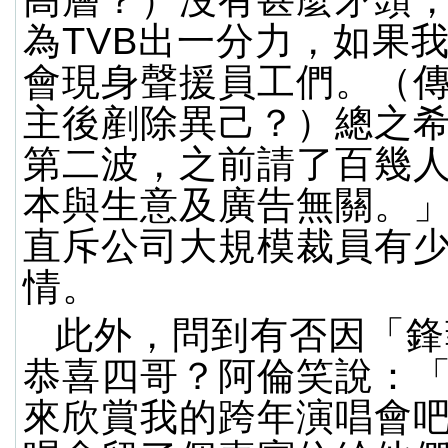
高層？）沒有甚麼矛頭
為TVB出一分力，如果
會現身聲援員工們。（
主後剷除異己？）總之
第二波，之前請了百幾
本與生意及廣告無關。
直斥公司大規模裁員有
情。
此外，問到有否因「鋒
恭喜四哥？阿倫笑說：
來欣賞我的跨年演唱會