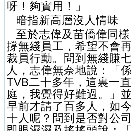
呀！夠實用！」
暗指新高層沒人情味
至於志偉及苗僑偉同樣
撐無綫員工，希望不會
裁員行動。問到無綫賺
人，志偉無奈地說：「
TVB二十多年，這裏一
庭，我覺得好難過。」
早前才請了百多人，如
十人呢？問到是否對公
即眼濕濕及搖搖頭說：