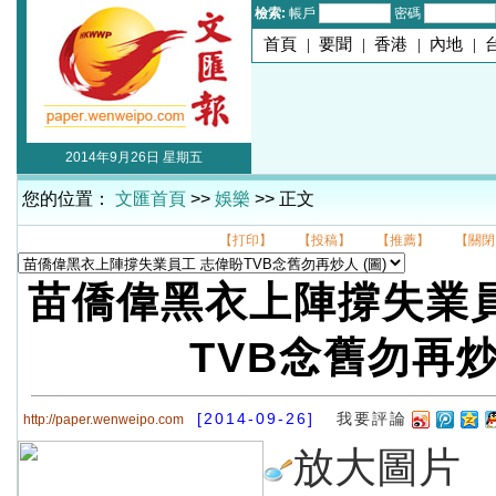
檢索:
帳戶
密碼
首頁
|
要聞
|
香港
|
內地
|
2014年9月26日 星期五
您的位置：
文匯首頁
>>
娛樂
>> 正文
【打印】
【投稿】
【推薦】
【關閉
苗僑偉黑衣上陣撐失業員
TVB念舊勿再
[2014-09-26]
我要評論
http://paper.wenweipo.com
放大圖片