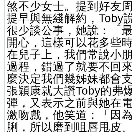
煞不少女士。提到好友
提早與無綫解約，Toby
很少談公事，她說：「
開心，這樣可以花多些
在兒子上，我們常說小
過程，錯過了就要不回
麼決定我們幾姊妹都會
張穎康就大讚Toby的弗
彈，又表示之前與她在
激吻戲，他笑道：「因
脷，所以磨到咀唇甩皮