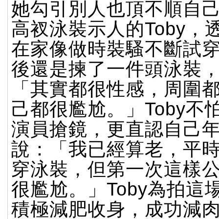
她勾引別人也頂不順自
高衩泳裝示人的Toby，
在家像做時裝騷不斷試
後還是揀了一件頭泳裝
「其實都很性感，周圍
己都很尷尬。」Toby不
演員搶鏡，更直認自己
說：「我已經算老，平
穿泳裝，但第一次這樣
很尷尬。」Toby為拍這
積極減肥收身，成功減