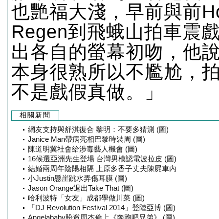
也艷福大淺，早前與前Ho
Regen到飛蛾山拍車震
出各自的螢幕初吻，他
本身很熟所以不尷尬，
不是戲假真做。」
相關新聞
網友支持與舒淇復合 黎明：不要多猜測 (圖)
Janice Man帶病亮相巴黎時裝周 (圖)
陳道明冀社會給涉毒藝人機會 (圖)
16候選亞洲先生登場 台灣男模認電波拉皮 (圖)
結婚兩周年陰陽相隔 上原多香子丈夫陳屍車內
小Justin懸崖跳水弄傷耳膜 (圖)
Jason Orange退出Take That (圖)
哈利波特「女友」成都學做川菜 (圖)
「DJ Revolution Festival 2014」登陸亞博 (圖)
Angelababy盼邀周杰倫上《奔跑吧兄弟》 (圖)