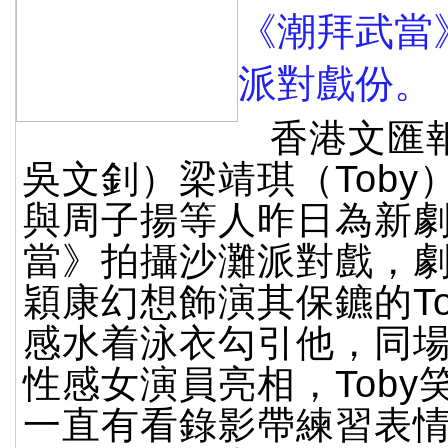
《潮拜武當
派對戲份。
香港文匯
吳文釗）梁靖琪（Toby
與周子揚等人昨日為新
當》拍攝沙灘派對戲，
穎康幻想飾演其保鑣的To
感水着泳衣勾引他，同
性感女演員亮相，Toby
一直有看錄影帶練習表