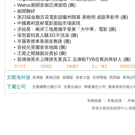
Walrus展開首個亞洲巡唱 (圖)
娛聞雜碎
第23屆金雞百花電影節蘭州開幕 黃曉明 成龍爭影帝 (圖)
中國農村題材電影面臨市場困境
洪祖星：兩岸三地應攜手發展「大中華」電影 (圖)
張智霖拍真人騷3日不洗澡 (圖)
岑麗香揸車靠朋友教路 (圖)
容祖兒英國首坐地鐵 (圖)
王菀之開舖親自賣衫 (圖)
苗僑偉黑衣上陣撐失業員工 志偉盼TVB念舊勿再炒人 (圖)
【打印】
【投稿】
【推薦】
【上一條】
【回頁頂
文匯海外版
美洲版
東南亞版
泰國版
加拿大版
菲律賓版
西馬版
東馬沙
下屬公司
文匯國際公關公司
文匯出版社
華匯廣告公司
雅典美術印製公
本報檢索
|
本報必讀
|
本報
香港文匯報新媒體中心 版權所有 c