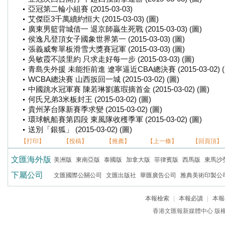
亞冠第二輪小組賽 (2015-03-03)
艾傑臣3千萬續約恒大 (2015-03-03) (圖)
廣東男籃背城借一 退京師贏生死戰 (2015-03-03) (圖)
侯逸凡登頂女子國象世界第一 (2015-03-03) (圖)
張義威奪單板滑雪大獎賽冠軍 (2015-03-03) (圖)
吳敏霞不談里約 只求走好每一步 (2015-03-03) (圖)
青島失外援 未能拒前進 遼寧逼近CBA總決賽 (2015-03-02) (
WCBA總決賽 山西扳回一城 (2015-03-02) (圖)
中國跳水冠軍賽 陳若琳劉蕙瑕摘首金 (2015-03-02) (圖)
何氏兄弟3米板封王 (2015-03-02) (圖)
貴州茅台隊新賽季求變 (2015-03-02) (圖)
環球帆船賽第四段 東風隊收穫季軍 (2015-03-02) (圖)
送別「銀狐」 (2015-03-02) (圖)
【打印】
【投稿】
【推薦】
【上一條】
【回頁頂】
文匯海外版
美洲版
東南亞版
泰國版
加拿大版
菲律賓版
西馬版
東馬沙
下屬公司
文匯國際公關公司
文匯出版社
華匯廣告公司
雅典美術印製公
本報檢索
|
本報必讀
|
本報
香港文匯報新媒體中心 版權所有 c