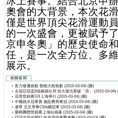
冰上賽事。結合北京申辦2
奧會的大背景，本次花
僅是世界頂尖花滑運動
的一次盛會，更被賦予
京申冬奧」的歷史使命
任，是一次全方位、多
展示。
相關新聞
富力慘遭絕殺 魯能大敗致歉 (2015-03-04) (圖)
去屆亞冠盃8強被踢出局 恒大復仇誓破「浪」 (2015-03-04) 
花滑世錦賽3月上海舉行 (2015-03-04) (圖)
中國跳水冠軍賽 施廷懋再奪冠 (2015-03-04) (圖)
遼寧 北京爭奪CBA總冠軍 (2015-03-04) (圖)
圍棋團體世錦賽上海站揭幕 (2015-03-04) (圖)
亞冠次回合開打 中超四強衝擊連勝 (2015-03-03) (圖)