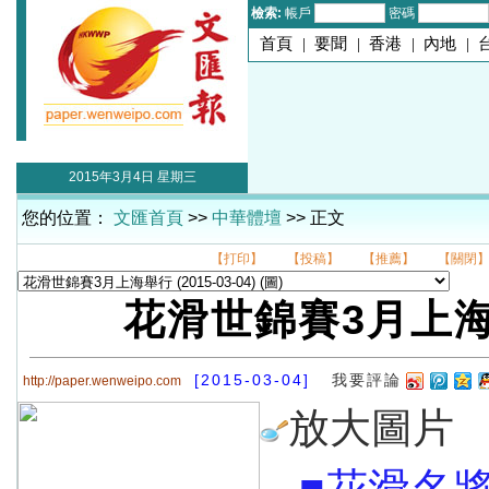
檢索:
帳戶
密碼
首頁
|
要聞
|
香港
|
內地
|
2015年3月4日 星期三
您的位置：
文匯首頁
>>
中華體壇
>> 正文
【打印】
【投稿】
【推薦】
【關閉
花滑世錦賽3月上
[2015-03-04]
我要評論
http://paper.wenweipo.com
放大圖片
■花滑名