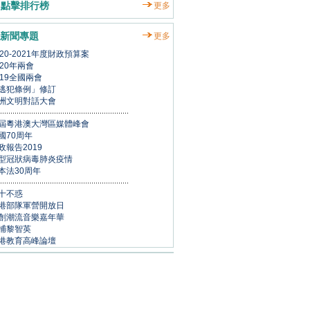
點擊排行榜
更多
新聞專題
更多
020-2021年度財政預算案
020年兩會
019全國兩會
逃犯條例」修訂
洲文明對話大會
屆粵港澳大灣區媒體峰會
國70周年
政報告2019
型冠狀病毒肺炎疫情
本法30周年
十不惑
港部隊軍營開放日
創潮流音樂嘉年華
捕黎智英
港教育高峰論壇