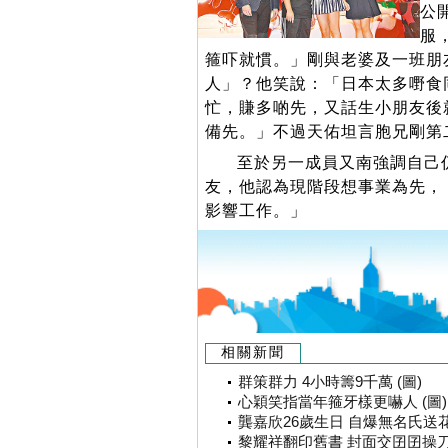
公
服
箍吓就慣。」剛與老婆及一班朋
人」？他笑說：「日本太多嘢食
忙，賺多啲先，又話生小朋友後
備先。」不過天佑坦言胞兄剛第
至於另一成員又南強調自己仍
友，他認為現階段想事業為先，
影響工作。」
相關新聞
群策群力 4小時籌9千萬 (圖)
心穎笑指當年箍牙樣更嚇人 (圖)
龔嘉欣26歲生日 自爆無名氏送花 
黎耀祥翻印舊書 封面交囝囝操刀 