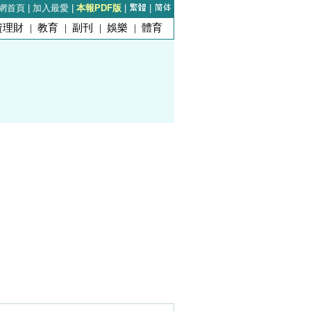
網首頁
|
加入最愛
|
本報PDF版
|
|
資理財
|
教育
|
副刊
|
娛樂
|
體育