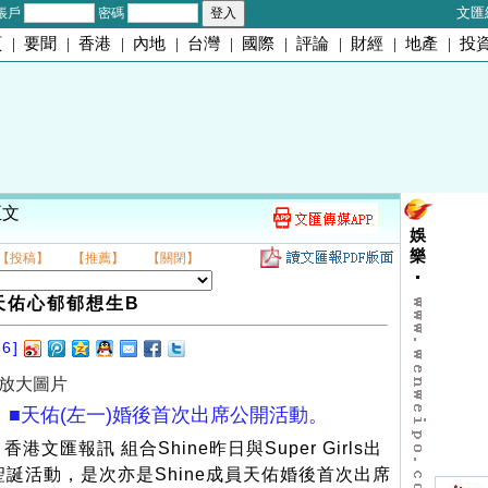
文匯
帳戶
密碼
頁
|
要聞
|
香港
|
內地
|
台灣
|
國際
|
評論
|
財經
|
地產
|
投
正文
娛
樂
【投稿】
【推薦】
【關閉】
天佑心郁郁想生B
06]
放大圖片
■天佑(左一)婚後首次出席公開活動。
香港文匯報訊 組合Shine昨日與Super Girls出
聖誕活動，是次亦是Shine成員天佑婚後首次出席