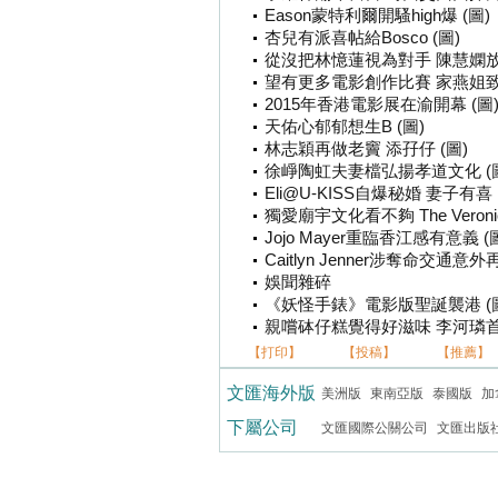
Eason蒙特利爾開騷high爆 (圖)
杏兒有派喜帖給Bosco (圖)
從沒把林憶蓮視為對手 陳慧嫻放
望有更多電影創作比賽 家燕姐致
2015年香港電影展在渝開幕 (圖
天佑心郁郁想生B (圖)
林志穎再做老竇 添孖仔 (圖)
徐崢陶虹夫妻檔弘揚孝道文化 (
Eli@U-KISS自爆秘婚 妻子有喜
獨愛廟宇文化看不夠 The Veron
Jojo Mayer重臨香江感有意義 (
Caitlyn Jenner涉奪命交通意外
娛聞雜碎
《妖怪手錶》電影版聖誕襲港 (
親嚐砵仔糕覺得好滋味 李河璘首
【打印】
【投稿】
【推薦】
文匯海外版
美洲版
東南亞版
泰國版
加
下屬公司
文匯國際公關公司
文匯出版