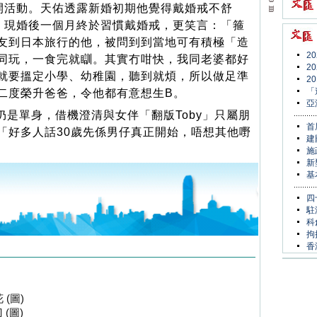
開活動。天佑透露新婚初期他覺得戴婚戒不舒
，現婚後一個月終於習慣戴婚戒，更笑言：「箍
友到日本旅行的他，被問到到當地可有積極「造
2
同玩，一食完就瞓。其實冇咁快，我同老婆都好
2
就要搵定小學、幼稚園，聽到就煩，所以做足準
2
「
二度榮升爸爸，令他都有意想生B。
亞
是單身，借機澄清與女伴「翻版Toby」只屬朋
首
「好多人話30歲先係男仔真正開始，唔想其他嘢
建
施
新
基
四
駐
科
拘
香
(圖)
(圖)