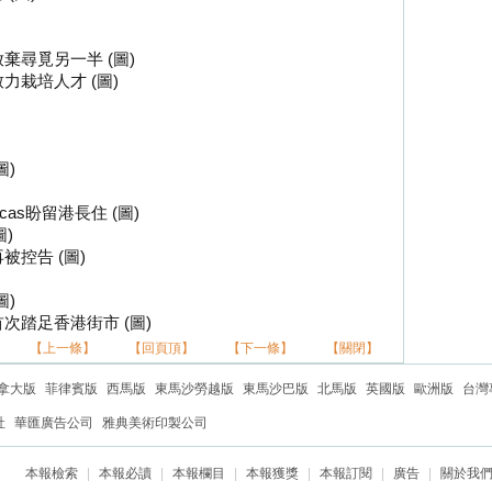
棄尋覓另一半 (圖)
力栽培人才 (圖)
)
圖)
icas盼留港長住 (圖)
圖)
再被控告 (圖)
圖)
次踏足香港街市 (圖)
【上一條】
【回頁頂】
【下一條】
【關閉】
拿大版
菲律賓版
西馬版
東馬沙勞越版
東馬沙巴版
北馬版
英國版
歐洲版
台灣
社
華匯廣告公司
雅典美術印製公司
本報檢索
|
本報必讀
|
本報欄目
|
本報獲獎
|
本報訂閱
|
廣告
|
關於我