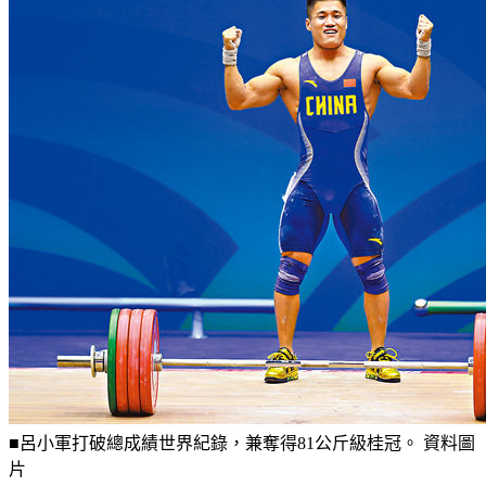
■呂小軍打破總成績世界紀錄，兼奪得81公斤級桂冠。 資料圖
片