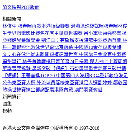
讀文匯報PDF版面
相關新聞
林俊生 張春暉再戰本港頂級聯賽 滄海遺珠綻餘暉
張春暉
林俊
生
學界微電影比賽名花有主
舉重世錦賽 呂小軍鄧薇強勢奪冠
亞殘健兒獲頒獎金 劉江華：有望增支援
諶龍中羽賽過首關 林
丹一輪遊
短池游泳世界盃北京落幕 中國隊10金存短板
葉詩
文：心在泳池從未離開
短道速滑世盃 中國隊三金收官
中羽賽
福州舉行 林丹首輪戰桃田
菁英盃24日揭幕 傑志抽上上籤
周凱
華李晉熙拆夥 尋新突破
【短訊】石智勇舉重世錦賽三破世績
【短訊】王薔首進TOP 20 中國第四人
港超BIG4重新執位
港足
公佈東亞賽人選 外流球員落榜
東亞賽港足人選
劉婷婷 鄒敬園
體操世錦賽摘金
鄧謝配贏港隊內戰 澳門羽賽奪魁
新聞排行
圖集
視頻
香港大公文匯全媒體中心版權所有 © 1997-2018