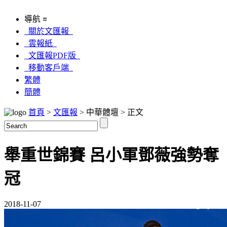
導航 ≡
關於文匯報
雲報紙
文匯報PDF版
移動客戶端
繁體
簡體
首頁
>
文匯報
> 中華體壇 > 正文
舉重世錦賽 呂小軍鄧薇強勢奪
冠
2018-11-07