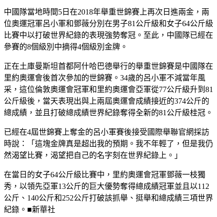
中國隊當地時間5日在2018年舉重世錦賽上再次日進兩金，兩
位奧運冠軍呂小軍和鄧薇分別在男子81公斤級和女子64公斤級
比賽中以打破世界紀錄的表現強勢奪冠。至此，中國隊已經在
參賽的8個級別中摘得4個級別金牌。
正在土庫曼斯坦首都阿什哈巴德舉行的舉重世錦賽是中國隊在
里約奧運會後首次參加的世錦賽。34歲的呂小軍不減當年風
采，這位倫敦奧運會冠軍和里約奧運會亞軍從77公斤級升到81
公斤級後，當天表現出與上兩屆奧運會成績接近的374公斤的
總成績，並且打破總成績世界紀錄奪得全新的81公斤級桂冠。
已經在4屆世錦賽上奪金的呂小軍賽後接受國際舉聯官網採訪
時說：「這塊金牌真是超出我的預期。我不年輕了，但是我仍
然渴望比賽，渴望把自己的名字刻在世界紀錄上。」
在當日的女子64公斤級比賽中，里約奧運會冠軍鄧薇一枝獨
秀，以領先亞軍13公斤的巨大優勢奪得總成績冠軍並且以112
公斤、140公斤和252公斤打破該抓舉、挺舉和總成績三項世界
紀錄。■新華社