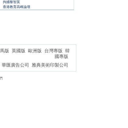
拘捕黎智英
香港教育高峰論壇
馬版
英國版
歐洲版
台灣專版
韓
國專版
華匯廣告公司
雅典美術印製公司
們