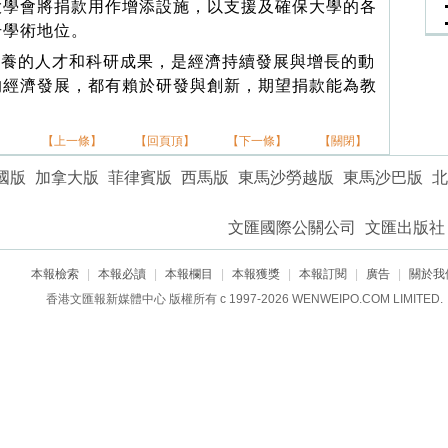
大學會將捐款用作增添設施，以支援及確保大學的各
升學術地位。
養的人才和科研成果，是經濟持續發展與增長的動
的經濟發展，都有賴於研發與創新，期望捐款能為教
】
【上一條】
【回頁頂】
【下一條】
【關閉】
國版
加拿大版
菲律賓版
西馬版
東馬沙勞越版
東馬沙巴版
北
文匯國際公關公司
文匯出版社
本報檢索
|
本報必讀
|
本報欄目
|
本報獲獎
|
本報訂閱
|
廣告
|
關於我
香港文匯報新媒體中心 版權所有 c 1997-2026 WENWEIPO.COM LIMITED.