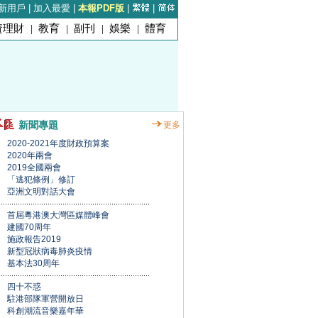
新用戶
|
加入最愛
|
本報PDF版
|
|
資理財
|
教育
|
副刊
|
娛樂
|
體育
新聞專題
更多
2020-2021年度財政預算案
2020年兩會
2019全國兩會
「逃犯條例」修訂
亞洲文明對話大會
首屆粵港澳大灣區媒體峰會
建國70周年
施政報告2019
新型冠狀病毒肺炎疫情
基本法30周年
四十不惑
駐港部隊軍營開放日
科創潮流音樂嘉年華