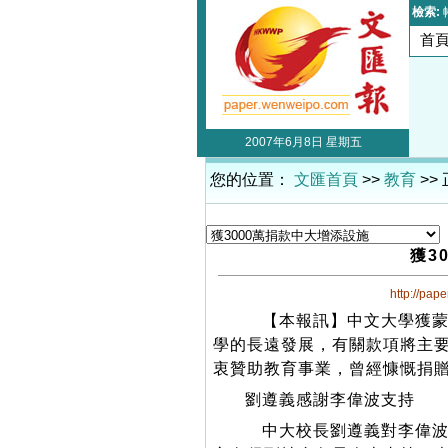
檢索:
首
2007年6月8日 星期五
您的位置：
文匯首頁
>>
教育
>>
獲3
http://pap
【本報訊】中文大學獲蒙萬
學的長遠發展，有關款項將主
衷贊助教育事業，曾經慷慨捐
劉遵義感謝李偉波支持
中大校長劉遵義對李偉波