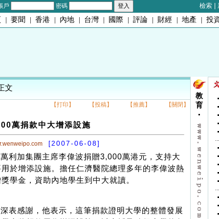
檢索
|
帳戶
密碼
頁
|
要聞
|
香港
|
內地
|
台灣
|
國際
|
評論
|
財經
|
地產
|
投
 正文
教
【打印】
【投稿】
【推薦】
【關閉】
育
000萬捐款中大增添設施
[2007-06-08]
er.wenweipo.com
利加集團主席李偉波捐贈3,000萬港元，支持大
要用於增添設施。擔任仁濟醫院總理多年的李偉波熱
贈獎學金，資助內地學生到中大就讀。
深表感謝，他表示，這筆捐款證明大學的整體發展