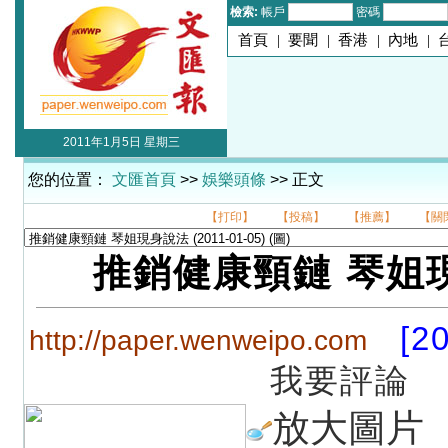
檢索:
帳戶
密碼
首頁
|
要聞
|
香港
|
內地
|
2011年1月5日 星期三
您的位置：
文匯首頁
>>
娛樂頭條
>> 正文
【打印】
【投稿】
【推薦】
【關
推銷健康頸鏈 琴姐
[2
http://paper.wenweipo.com
我要評論
放大圖片