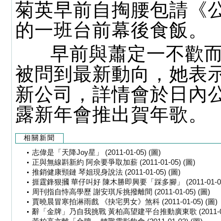
菊英早前自掏腰包請《
的一班台前幕後食飯。
早前與蕭定一不歡而
被問到最新動向，她表
新公司，詳情會於日內
露新年會推出賀年歌。
相關新聞
志偉是「天降Joy星」 (2011-01-05) (圖)
正與無線斟新約 阿佘要爭取加薪 (2011-01-05) (圖)
推銷健康頸鏈 琴姐現身說法 (2011-01-05) (圖)
捱霆鋒狠摑 華仔叫好 陳木勝即興要「踩多腳」 (2011-01-05)
周刊指自恃高學歷 謝安琪斥挑撥離間 (2011-01-05) (圖)
賈曉晨冒寒拍淋雨戲 《抉宅男女》煞科 (2011-01-05) (圖)
辭「金牌」乃自我挑戰 黃柏高望建平台推動廣東歌 (2011-01