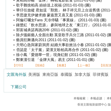
黃柏高亦離「金牌」 轉戰電影飲食 (2011-01-03) (圖)
歌手難捨柏高 紛紛送上祝福 (2011-01-03) (圖)
華仔任放縱 君如逞「獸慾」 林子祥元旦上台追舊債 (2011-01-
李思捷充伊健求婚 蒙嘉慧又喜又羞 (2011-01-03) (圖)
阿倫叮囑女Fans 天冷停騷「事業線」 (2011-01-03) (圖)
鍾楚紅「飲水思源」 參與地球之友「東江行」 (2011-01-03)
郭富城承諾再跳20年 (2011-01-02) (圖)
除夕搵銀藝人全面出動 英皇歌手兵分三路 (2011-01-02) (圖
藝員狂舞邁向2011 (2011-01-02) (圖)
天明心急與家蔚洞房 結婚大事欲效法小春 (2011-01-02) (圖
否認是「太子黨」梁漢文盼柏高再合作 (2011-01-02) (圖)
徐小鳳「愛德華一世」現身紅館 (2011-01-02) (圖)
鄭東漢引退 「金牌大風」易主 (2011-01-01) (圖)
【打印】
【投稿】
【推薦】
【上一條】
【回頁
文匯海外版
美洲版
東南亞版
泰國版
加拿大版
菲律賓版
下屬公司
本報檢索
|
本報必讀
|
本
香港文匯報新媒體中心 版權所有 