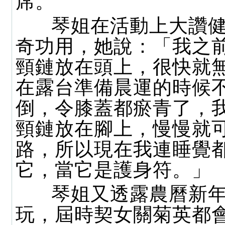
席。
琴姐在活動上大讚健
奇功用，她說：「我之
頸鏈放在頭上，很快就
在露台準備晨運的時候
倒，令膝蓋都瘀青了，
頸鏈放在腳上，慢慢就
路，所以現在我連睡覺
它，當它是護身符。」
琴姐又透露農曆新年
玩，屆時契女關菊英都