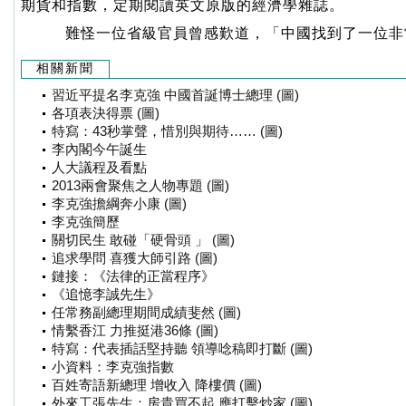
期貨和指數，定期閱讀英文原版的經濟學雜誌。
難怪一位省級官員曾感歎道，「中國找到了一位非
相關新聞
習近平提名李克強 中國首誕博士總理 (圖)
各項表決得票 (圖)
特寫：43秒掌聲，惜別與期待…… (圖)
李內閣今午誕生
人大議程及看點
2013兩會聚焦之人物專題 (圖)
李克強擔綱奔小康 (圖)
李克強簡歷
關切民生 敢碰「硬骨頭 」 (圖)
追求學問 喜獲大師引路 (圖)
鏈接：《法律的正當程序》
《追憶李誠先生》
任常務副總理期間成績斐然 (圖)
情繫香江 力推挺港36條 (圖)
特寫：代表插話堅持聽 領導唸稿即打斷 (圖)
小資料：李克強指數
百姓寄語新總理 增收入 降樓價 (圖)
外來工張先生：房貴買不起 應打擊炒家 (圖)