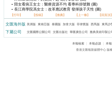
陪女看病王女士：醫療資源不均 看專科掛號難 (圖)
長江商學院馮女士：改革應試教育 發揮孩子天性 (圖)
【打印】
【投稿】
【推薦】
【上一條】
【回頁頂
文匯海外版
美洲版
東南亞版
泰國版
加拿大版
菲律賓版
西馬版
東馬沙
下屬公司
文匯國際公關公司
文匯出版社
華匯廣告公司
雅典美術印製公
本報檢索
|
本報必讀
|
本報
香港文匯報新媒體中心 版權所有 c