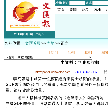
檢索:
帳戶
密碼
首頁
|
要聞
|
香港
|
內地
|
2013年3月16日 星期六
您的位置：
文匯首頁
>>
內地
>> 正文
【打印】
【投稿】
【推薦】
【關閉
小資料：李克強指數
[2013-03-16]
我
http://paper.wenweipo.com
李克強是中國第一位擁有經濟學博士頭銜的總理。主
GDP數字問題談自己的看法，認為更願意看另外三個指
量、銀行貸款發放量。
這三大指標被英國著名的《經濟學人》雜誌稱為「
中國GDP增長量。消息靈通人士透露，李克強每天都關