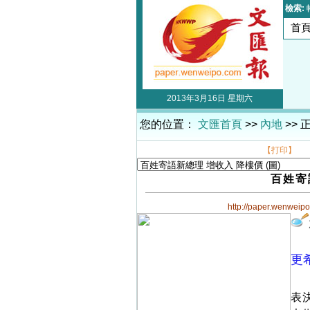
檢索:
首
2013年3月16日 星期六
您的位置：
文匯首頁
>>
內地
>> 
【打印】
百姓寄
http://paper.wenweip
更
表