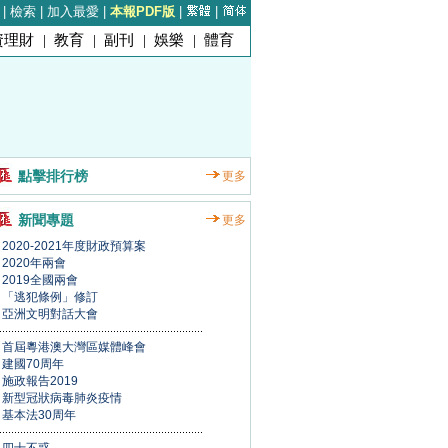
|
檢索
|
加入最愛
|
本報PDF版
|
|
資理財
|
教育
|
副刊
|
娛樂
|
體育
點擊排行榜
更多
新聞專題
更多
2020-2021年度財政預算案
2020年兩會
2019全國兩會
「逃犯條例」修訂
亞洲文明對話大會
首屆粵港澳大灣區媒體峰會
建國70周年
施政報告2019
新型冠狀病毒肺炎疫情
基本法30周年