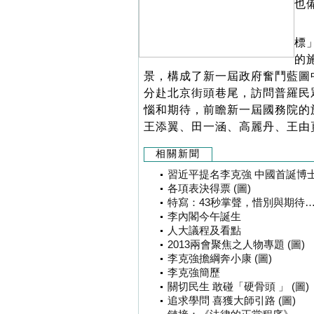
也
標
的
景，構成了新一屆政府奮鬥藍圖
分赴北京街頭巷尾，訪問普羅民
惱和期待，前瞻新一屆國務院的
王添翼、田一涵、高麗丹、王由
相關新聞
習近平提名李克強 中國首誕博士總
各項表決得票 (圖)
特寫：43秒掌聲，惜別與期待……
李內閣今午誕生
人大議程及看點
2013兩會聚焦之人物專題 (圖)
李克強擔綱奔小康 (圖)
李克強簡歷
關切民生 敢碰「硬骨頭 」 (圖)
追求學問 喜獲大師引路 (圖)