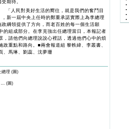
備受期待。
「人民對美好生活的嚮往，就是我們的奮鬥目
」，新一屆中央上任時的鄭重承諾實際上為李總理
施政綱領提供了方向，而老百姓的每一個生活願
中的組成部分。在李克強出任總理當日，本報記者
眾，請他們向總理說說心裡話，透過他們心中的煩
施政重點和路向。■兩會報道組 黎軼緯、李叢書、
頁、馬琳、劉蕊、沈夢珊
理 (圖)
 (圖)