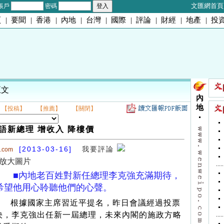
文匯網首頁
帳戶
密碼
頁
|
要聞
|
香港
|
內地
|
台灣
|
國際
|
評論
|
財經
|
地產
|
投
正文
內
地
【投稿】
【推薦】
【關閉】
語新總理 增收入 降樓價
[2013-03-16]
我要評論
o.com
放大圖片
■內地老百姓對新任總理李克強充滿期待，
希望他用心聆聽他們的心聲。
根據國家主席習近平提名，昨日會議經過投票
決，李克強出任新一屆總理，未來內閣的施政方略