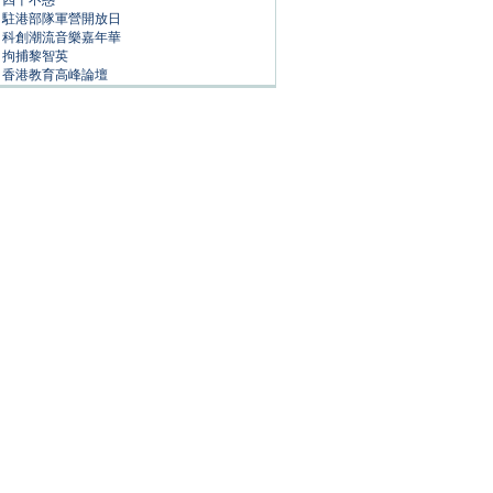
四十不惑
駐港部隊軍營開放日
科創潮流音樂嘉年華
拘捕黎智英
香港教育高峰論壇