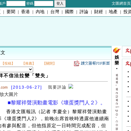
文匯網首頁
帳戶
密碼
頁
|
要聞
|
香港
|
內地
|
台灣
|
國際
|
評論
|
財經
|
地產
|
投
正文
娛
樂
【投稿】
【推薦】
【關閉】
祥不信法拉變「雙失」
[2013-06-27]
我要評論
o.com
放大圖片
■黎耀祥聲演動畫電影《壞蛋獎門人２》。
香港文匯報訊（記者 李慶全）黎耀祥聲演動畫
影《壞蛋獎門人2》，前晚出席首映時透露他連續兩
均有參與配音，但他指原定一日時間完成配音，但