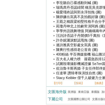
李玟聽自己碟感動到喊 (圖)
瑞瑪席丹否認緋聞 稱見吳克群懂避
楊愛瑾終認與郭永淳拍拖 (圖)
陳靜嫌出寫真不及拍戲好賺 (圖)
王菀之稱跟梁柏堅性格不合分手 
苑瓊丹呻北上拍劇常演阿媽 (圖)
寧學外語跳舞增值 阿嬌稱兩年內不
汪詩詩否認子丹開價5千萬拍《葉問
許亦妮灑淚默認甩拖 (圖)
連詩雅真空影處女寫真 (圖)
陳爽行性感得老公首肯 (圖)
400粉絲 半百傳媒接機 福山雅治
百大名人權力榜 籮霸急跌排12 
試圖毀壞攝影機滅證據 Se7e
佐治魯卡斯再婚 子女任伴郎伴娘 
任達華 讚韓孝珠演技自然 (圖)
Stacy Keibler 偕千人破健力士
【打印】
【投稿】
【推薦】
文匯海外版
美洲版
東南亞版
泰國版
加
下屬公司
文匯國際公關公司
文匯出版