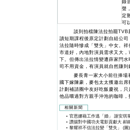
錄
聲
定
可
談到拍檔陳法拉拍罷TVB
讀短期課程後原定計劃自組公司
法拉隨時慘成「雙失」中女。祥
市道好，內地對演員需求又大，
下。但傳出法拉情變遭薛家閂水
司不用資金，有演員就自然賺到
麥長青一家大小前往捧場看電
國下嫁陳豪，麥包太太獲邀出席
計劃補請圈中友好吃飯慶祝，只
他品嚐過對方親手沖泡的咖啡，
相關新聞
官恩娜藉工作逃「婚」 謝安琪掌
讚揚對中國功夫電影貢獻大 郝鐵
黎耀祥不信法拉變「雙失」 (圖)