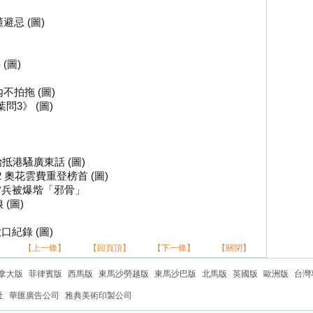
忌 (圖)
(圖)
拍拖 (圖)
3》 (圖)
抵港騷廣東話 (圖)
奧花雲費重登榜首 (圖)
n當兵被爆堦「邪骨」
(圖)
漱口紀錄 (圖)
【上一條】
【回頁頂】
【下一條】
【關閉】
拿大版
菲律賓版
西馬版
東馬沙勞越版
東馬沙巴版
北馬版
英國版
歐洲版
台灣
社
華匯廣告公司
雅典美術印製公司