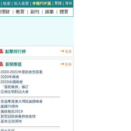
|
檢索
|
加入最愛
|
本報PDF版
|
|
資理財
|
教育
|
副刊
|
娛樂
|
體育
點擊排行榜
更多
新聞專題
更多
2020-2021年度財政預算案
2020年兩會
2019全國兩會
「逃犯條例」修訂
亞洲文明對話大會
首屆粵港澳大灣區媒體峰會
建國70周年
施政報告2019
新型冠狀病毒肺炎疫情
基本法30周年