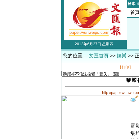
檢索:
首
2013年6月27日 星期四
您的位置：
文匯首頁
>>
娛樂
>> 
【打印】
黎耀
http://paper.wenweip
電
集