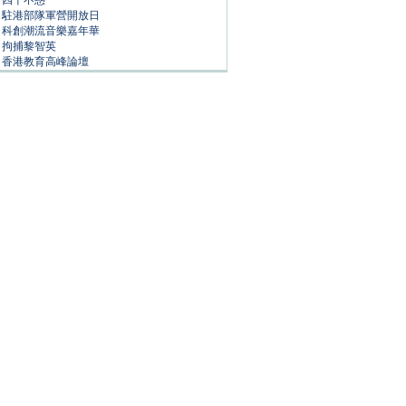
四十不惑
駐港部隊軍營開放日
科創潮流音樂嘉年華
拘捕黎智英
香港教育高峰論壇