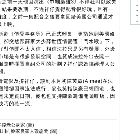
音之前一天他因演出《巾幗梟雄3》不停狂叫以致失
，結果要改期，不過祥仔覺得配音很好玩，且有一
難度，之前一集配音之後要拿回給美國公司通過才
以上映。
新劇《傳愛事務所》已正式離巢，更指她到美國修
，卻突然跟薛家大少薛世恆情變遭「閂水喉」下，
仔對傳聞不太入信，相信法拉只是另有發展，外邊
市場是有很多發展空間，也贊成法拉外出去闖一
喉隨時擱置自組公司的計劃？祥仔認為搞經理人公
錢。
影及撐祥仔，談到本月初陳茵媺(Aimee)在法
觀禮卻因事沒法成行，麥包笑指陳豪已經回港，也
是未定實日期。麥包也支持陳豪籌備開咖啡店，因
技巧的確一流。
控老公身家 (圖)
川向劉家良家人致慰問 (圖)