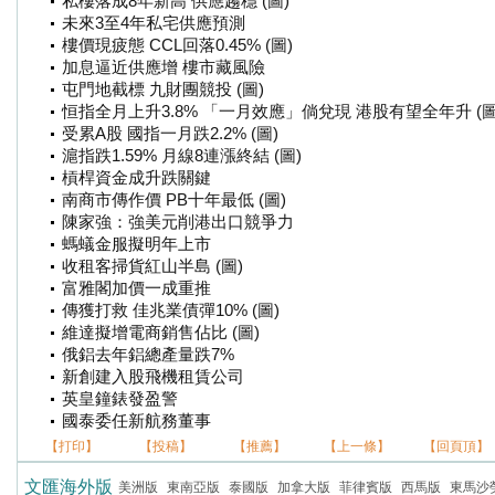
私樓落成8年新高 供應趨穩 (圖)
未來3至4年私宅供應預測
樓價現疲態 CCL回落0.45% (圖)
加息逼近供應增 樓市藏風險
屯門地截標 九財團競投 (圖)
恒指全月上升3.8% 「一月效應」倘兌現 港股有望全年升 (圖
受累A股 國指一月跌2.2% (圖)
滬指跌1.59% 月線8連漲終結 (圖)
槓桿資金成升跌關鍵
南商市傳作價 PB十年最低 (圖)
陳家強：強美元削港出口競爭力
螞蟻金服擬明年上市
收租客掃貨紅山半島 (圖)
富雅閣加價一成重推
傳獲打救 佳兆業債彈10% (圖)
維達擬增電商銷售佔比 (圖)
俄鋁去年鋁總產量跌7%
新創建入股飛機租賃公司
英皇鐘錶發盈警
國泰委任新航務董事
【打印】
【投稿】
【推薦】
【上一條】
【回頁頂】
文匯海外版
美洲版
東南亞版
泰國版
加拿大版
菲律賓版
西馬版
東馬沙