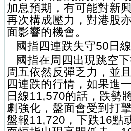
加息預期，有可能對新
再次構成壓力，對港股
面影響的機會。
國指四連跌失守50日
國指在周四出現跳空下
周五依然反彈乏力，並
四連跌的行情，如果進一
日線11,570的話，跌
劇強化，盤面會受到打
盤報11,720，下跌16點或