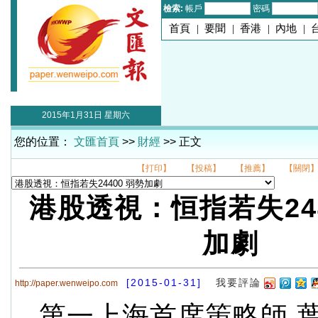
檢索:
帳戶
密碼
首頁
|
要聞
|
香港
|
內地
|
2015年1月31日 星期六
您的位置：
文匯首頁
>>
財經
>> 正文
【打印】
【投稿】
【推薦】
【關閉
港股透視：恒指若失244
加劇
[2015-01-31]
我要評論
http://paper.wenweipo.com
第一上海首席策略師 