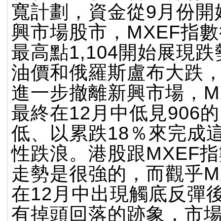
寬計劃，資金從9月份開
興市場股市，MXEF指
最高點1,104開始展現
油價和俄羅斯盧布大跌
進一步撤離新興市場，M
最終在12月中低見906的
低、以累跌18％來完成
性跌浪。港股跟MXEF
走勢是很強的，而觀乎M
在12月中出現觸底反彈
有掉頭回落的跡象，市