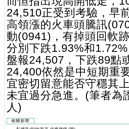
而恒指出現高開低走，1
24,510正受到考驗，
高領漲的火車頭騰訊(070
動(0941)，有掉頭回軟
分別下跌1.93%和1.7
盤報24,507，下跌89點或
24,400依然是中短期
宜密切留意能否守穩其
未宜過分急進。(筆者為
人)
相關新聞