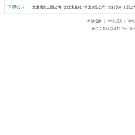
下屬公司
文匯國際公關公司
文匯出版社
華匯廣告公司
雅典美術印製公
本報檢索
|
本報必讀
|
本報
香港文匯報新媒體中心 版權所有 c