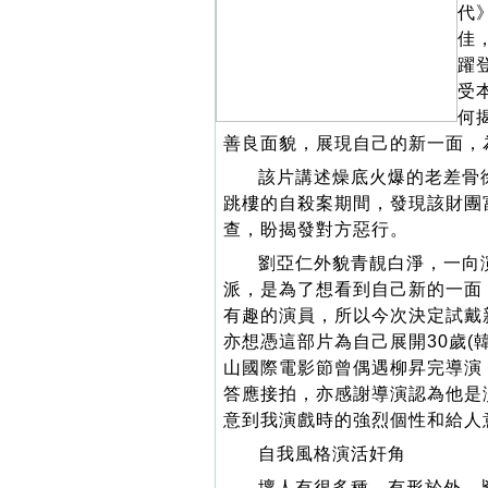
代
佳
躍
受
何
善良面貌，展現自己的新一面，
該片講述燥底火爆的老差骨徐
跳樓的自殺案期間，發現該財團富
查，盼揭發對方惡行。
劉亞仁外貌青靚白淨，一向
派，是為了想看到自己新的一面
有趣的演員，所以今次決定試戴
亦想憑這部片為自己展開30歲(
山國際電影節曾偶遇柳昇完導演
答應接拍，亦感謝導演認為他是
意到我演戲時的強烈個性和給人
自我風格演活奸角
壞人有很多種，有形於外，