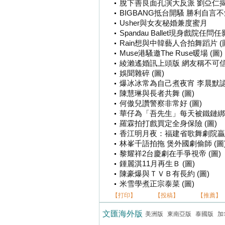
脫下善良面孔演大反派 劉亞仁揭
BIGBANG抵台開騷 勝利自言不
Usher與女友秘婚兼度蜜月
Spandau Ballet現身戲院任問任影
Rain想與中韓藝人合拍舞蹈片 (
Muse港騷邀The Ruse暖場 (圖)
綾瀨遙婚訊上頭版 網友稱不可
娛聞雜碎 (圖)
爆冰冰常為自己煮夜宵 李晨默認
陳慧琳與長者共舞 (圖)
何傲兒讚警察非常好 (圖)
華仔為「吾先生」每天被鐵鏈綁 
羅霖拍打戲買定全身保險 (圖)
香江明月夜：福建省歌舞劇院贏得
林峯千語拍拖 煲外國劇偷師 (圖
黎耀祥2台慶劇在手爭視帝 (圖)
鍾麗淇11月再生Ｂ (圖)
陳豪爆與ＴＶＢ有長約 (圖)
米雪學煮正宗泰菜 (圖)
【打印】
【投稿】
【推薦】
文匯海外版
美洲版
東南亞版
泰國版
加