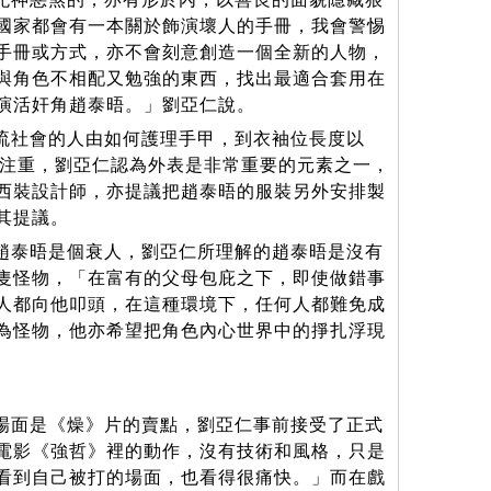
國家都會有一本關於飾演壞人的手冊，我會警惕
手冊或方式，亦不會刻意創造一個全新的人物，
與角色不相配又勉強的東西，找出最適合套用在
演活奸角趙泰晤。」劉亞仁說。
流社會的人由如何護理手甲，到衣袖位長度以
常注重，劉亞仁認為外表是非常重要的元素之一，
西裝設計師，亦提議把趙泰晤的服裝另外安排製
其提議。
趙泰晤是個衰人，劉亞仁所理解的趙泰晤是沒有
隻怪物，「在富有的父母包庇之下，即使做錯事
人都向他叩頭，在這種環境下，任何人都難免成
為怪物，他亦希望把角色內心世界中的掙扎浮現
場面是《燥》片的賣點，劉亞仁事前接受了正式
電影《強哲》裡的動作，沒有技術和風格，只是
看到自己被打的場面，也看得很痛快。」而在戲