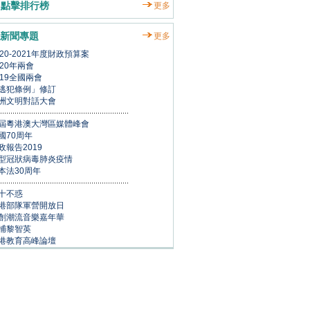
點擊排行榜
更多
新聞專題
更多
020-2021年度財政預算案
020年兩會
019全國兩會
逃犯條例」修訂
洲文明對話大會
屆粵港澳大灣區媒體峰會
國70周年
政報告2019
型冠狀病毒肺炎疫情
本法30周年
十不惑
港部隊軍營開放日
創潮流音樂嘉年華
捕黎智英
港教育高峰論壇