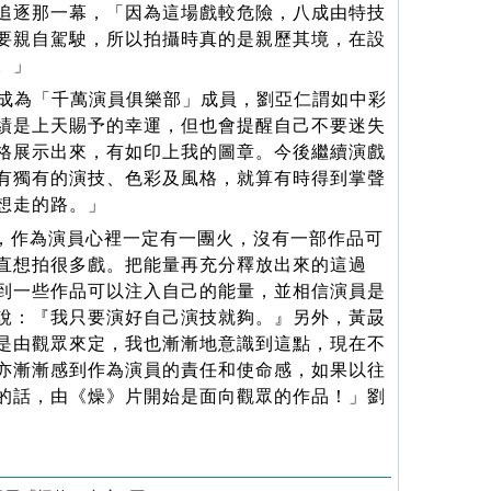
追逐那一幕，「因為這場戲較危險，八成由特技
要親自駕駛，所以拍攝時真的是親歷其境，在設
。」
片成為「千萬演員俱樂部」成員，劉亞仁謂如中彩
績是上天賜予的幸運，但也會提醒自己不要迷失
格展示出來，有如印上我的圖章。今後繼續演戲
有獨有的演技、色彩及風格，就算有時得到掌聲
想走的路。」
，作為演員心裡一定有一團火，沒有一部作品可
直想拍很多戲。把能量再充分釋放出來的這過
到一些作品可以注入自己的能量，並相信演員是
說：『我只要演好自己演技就夠。』另外，黃晸
是由觀眾來定，我也漸漸地意識到這點，現在不
亦漸漸感到作為演員的責任和使命感，如果以往
的話，由《燥》片開始是面向觀眾的作品！」劉