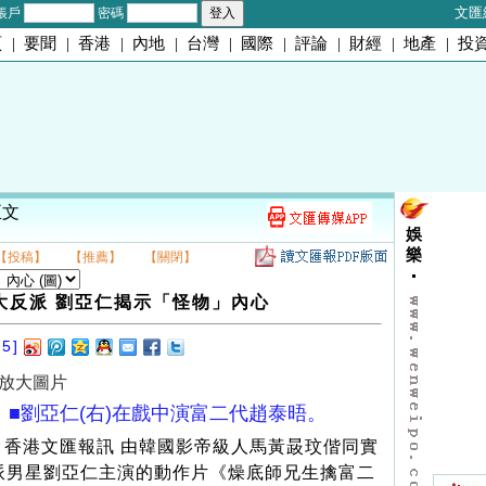
文匯
帳戶
密碼
頁
|
要聞
|
香港
|
內地
|
台灣
|
國際
|
評論
|
財經
|
地產
|
投
正文
娛
樂
【投稿】
【推薦】
【關閉】
大反派 劉亞仁揭示「怪物」內心
25]
放大圖片
■劉亞仁(右)在戲中演富二代趙泰晤。
香港文匯報訊 由韓國影帝級人馬黃晸玟偕同實
派男星劉亞仁主演的動作片《燥底師兄生擒富二