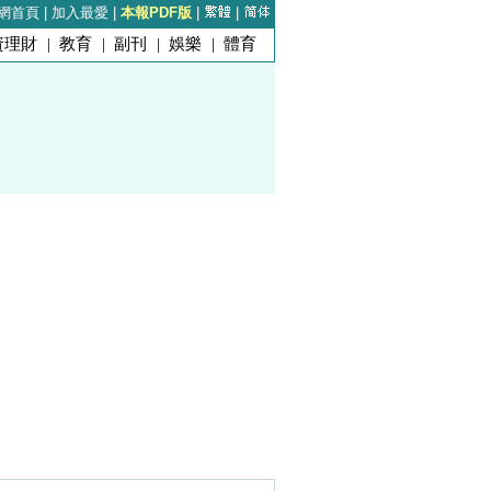
網首頁
|
加入最愛
|
本報PDF版
|
|
資理財
|
教育
|
副刊
|
娛樂
|
體育