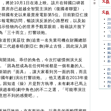
》，將於10月1日在港上映。該片在韓國口碑甚
，票房亦已超越全智賢主演的《復國者聯盟》，
登韓國有史以來最賣座電影第5位。日前劉亞仁接
2
本報電郵訪問，暢談演反派的心路歷程，以及如
2
揭示怪物內心的世界予觀眾眼前，盼藉該片脫下
2
「
為「三十而立」打響頭炮。
亞
道哲(黃晸玟 飾)追查一名失業司機在財團總部
首
二代趙泰晤(劉亞仁 飾)舉止古怪，因此深入調
建
施
新
演開清純、乖仔的角色，今次打破慣例演大反
基
，「因為想成為在任何時候都是一個有趣的人、
四
新穎的『面具』，讓大家看到另一面的我，而且
駐
韓國年齡)演出打響頭炮。」他又透露在2013年釜
科
拘
，因知道《燥》片是對方執導，未有劇本已馬上
香
演趙泰晤(劇中角色)的不二之選，「可能導演注
意想不到的感覺吧」。
兇神惡煞的；亦有形於內，以善良的面貌隱藏狠