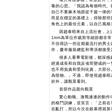
毒的心思。「我認為每個時代、
自己不要麻木地跟從千篇一律的
而是在穩定的基礎上，排除那些
角色上的最佳元素，以自己風格
因趙泰晤來自上流社會，上
1mm為單位作裁剪等細節都非
不但尋訪一些近期最流行的男士
作，慶幸服裝總監和導演都接受
很多人看畢電影後，都深感
經過成長和自我反省而變成的一
也不用負責和受到叱責，大部分
為怪物。」不過，即使視趙泰晤
於外，讓觀眾看到。
首部作品面向觀眾
驚心動魄、激戰連連的動作
的格鬥訓練，並笑言：「之前在
在亂打，所以今次在銀幕裡就算