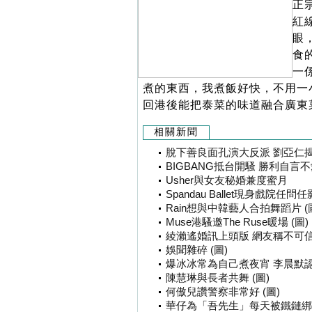
正宗
紅
眼
食
一
煮的東西，我煮飯好快，不用一
回港後能把泰菜的味道融合廣東
相關新聞
脫下善良面孔演大反派 劉亞仁揭
BIGBANG抵台開騷 勝利自言不
Usher與女友秘婚兼度蜜月
Spandau Ballet現身戲院任問任影
Rain想與中韓藝人合拍舞蹈片 (
Muse港騷邀The Ruse暖場 (圖)
綾瀨遙婚訊上頭版 網友稱不可
娛聞雜碎 (圖)
爆冰冰常為自己煮夜宵 李晨默認
陳慧琳與長者共舞 (圖)
何傲兒讚警察非常好 (圖)
華仔為「吾先生」每天被鐵鏈綁 