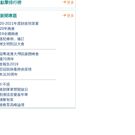
點擊排行榜
更多
新聞專題
更多
020-2021年度財政預算案
020年兩會
019全國兩會
逃犯條例」修訂
洲文明對話大會
屆粵港澳大灣區媒體峰會
國70周年
政報告2019
型冠狀病毒肺炎疫情
本法30周年
十不惑
港部隊軍營開放日
創潮流音樂嘉年華
捕黎智英
港教育高峰論壇