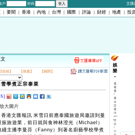
文匯
帳戶
密碼
頁
|
要聞
|
香港
|
內地
|
台灣
|
國際
|
評論
|
財經
|
地產
|
投
正文
娛
樂
【投稿】
【推薦】
【關閉】
米雪學煮正宗泰菜
25]
放大圖片
香港文匯報訊 米雪日前應泰國旅遊局邀請到曼
重振旅遊業，前日就與食神林澄光（Michael）
無綫主播李曼芬（Fanny）到著名廚藝學校學煮