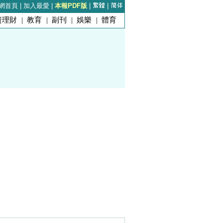
網首頁
|
加入最愛
|
本報PDF版
|
|
資理財
|
教育
|
副刊
|
娛樂
|
體育