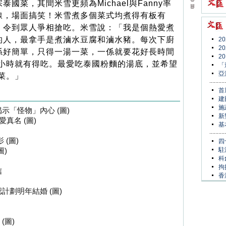
泰國菜，其間米雪更頻為Michael與Fanny率
線，場面搞笑！米雪煮多個菜式均煮得有板有
，令到眾人爭相搶吃。米雪說：「我是個熱愛煮
的人，最拿手是煮滷水豆腐和滷水豬。每次下廚
2
2
係好簡單，只得一湯一菜，一係就要花好長時間
2
小時就有得吃。最愛吃泰國粉麵的湯底，並希望
「
亞
菜。」
首
建
施
示「怪物」內心 (圖)
新
愛真名 (圖)
基
 (圖)
四
駐
圖)
科
拘
信
香
計劃明年結婚 (圖)
(圖)