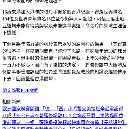
希望將來能夠回饋香港體壇。
16歲來港加入港隊的張玲手握多個香港紀錄，曾經世界排名
184位及世界青年排名16位至今仍無人可超越，可惜三度出戰
亞運均未能奪得獎牌以及未能進軍奧運，令張玲的網球生涯留
下遺憾。
下個月將年滿31歲的張玲表示退役的原因在於傷患：「其實真
的很不捨，在疫情期間自己整理了思路，在網壇年過30的球員
很普遍，但手肘的傷患卻一直困擾着我，上年6月接受手術後
一直力不從心，因而有了掛拍的決定。」將會修讀中大康體及
休閒事務管理課程的她希望將運動員及教練的知識及經驗傳承
下去，回饋整個香港體壇。
讀文匯報PDF版面
相關新聞
歐洲國家聯賽開鑼 「德」「西」小將誓完美接班
辛尼承認得
八成狀態
公布球衣
曾落後場數1：3 金塊反勝爵士驚險過關
香
港前網球「一姐」張玲退役
港超最快本周六復操
【長話短說】