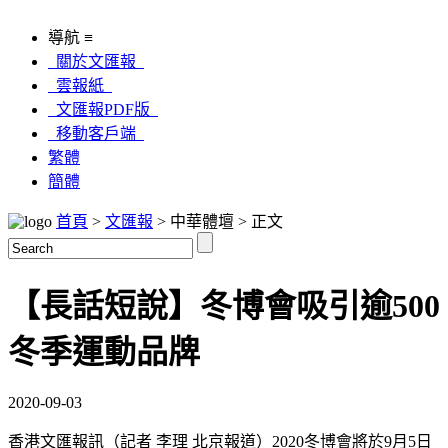
導航 ≡
關於文匯報
雲報紙
文匯報PDF版
移動客戶端
繁體
簡體
首頁
>
文匯報
> 中華體壇 > 正文
【長話短說】冬博會吸引逾500
冬季運動品牌
2020-09-03
香港文匯報訊（記者 李理 北京報道）2020冬博會將於9月5日