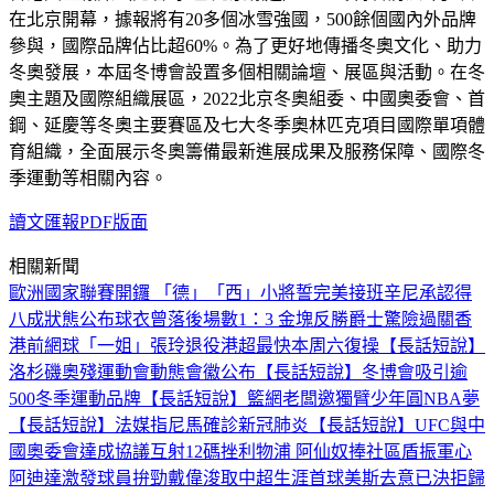
在北京開幕，據報將有20多個冰雪強國，500餘個國內外品牌
參與，國際品牌佔比超60%。為了更好地傳播冬奧文化、助力
冬奧發展，本屆冬博會設置多個相關論壇、展區與活動。在冬
奧主題及國際組織展區，2022北京冬奧組委、中國奧委會、首
鋼、延慶等冬奧主要賽區及七大冬季奧林匹克項目國際單項體
育組織，全面展示冬奧籌備最新進展成果及服務保障、國際冬
季運動等相關內容。
讀文匯報PDF版面
相關新聞
歐洲國家聯賽開鑼 「德」「西」小將誓完美接班
辛尼承認得
八成狀態
公布球衣
曾落後場數1：3 金塊反勝爵士驚險過關
香
港前網球「一姐」張玲退役
港超最快本周六復操
【長話短說】
洛杉磯奧殘運動會動態會徽公布
【長話短說】冬博會吸引逾
500冬季運動品牌
【長話短說】籃網老闆邀獨臂少年圓NBA夢
【長話短說】法媒指尼馬確診新冠肺炎
【長話短說】UFC與中
國奧委會達成協議
互射12碼挫利物浦 阿仙奴捧社區盾振軍心
阿迪達激發球員拚勁
戴偉浚取中超生涯首球
美斯去意已決拒歸