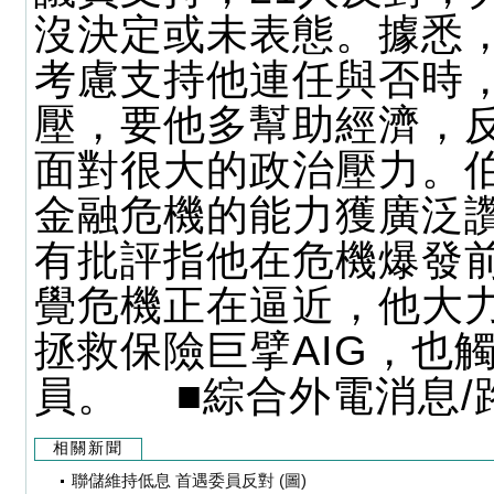
沒決定或未表態。據悉
考慮支持他連任與否時
壓，要他多幫助經濟，
面對很大的政治壓力。
金融危機的能力獲廣泛
有批評指他在危機爆發
覺危機正在逼近，他大
拯救保險巨擘AIG，也
員。 ■綜合外電消息/
相關新聞
聯儲維持低息 首遇委員反對 (圖)