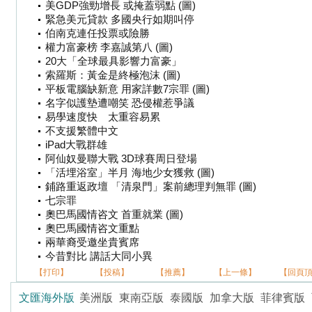
美GDP強勁增長 或掩蓋弱點 (圖)
緊急美元貸款 多國央行如期叫停
伯南克連任投票或險勝
權力富豪榜 李嘉誠第八 (圖)
20大「全球最具影響力富豪」
索羅斯：黃金是終極泡沫 (圖)
平板電腦缺新意 用家詳數7宗罪 (圖)
名字似護墊遭嘲笑 恐侵權惹爭議
易學速度快 太重容易累
不支援繁體中文
iPad大戰群雄
阿仙奴曼聯大戰 3D球賽周日登場
「活埋浴室」半月 海地少女獲救 (圖)
鋪路重返政壇 「清泉門」案前總理判無罪 (圖)
七宗罪
奧巴馬國情咨文 首重就業 (圖)
奧巴馬國情咨文重點
兩華裔受邀坐貴賓席
今昔對比 講話大同小異
【打印】
【投稿】
【推薦】
【上一條】
【回頁
文匯海外版
美洲版
東南亞版
泰國版
加拿大版
菲律賓版