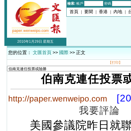
檢索:
帳戶
密碼
首頁
|
要聞
|
香港
|
內地
|
2010年1月29日 星期五
您的位置：
文匯首頁
>>
國際
>> 正文
【打印】
伯南克連任投票
[2
http://paper.wenweipo.com
我要評論
美國參議院昨日就聯