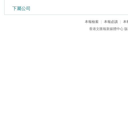
下屬公司
本報檢索
|
本報必讀
|
本
香港文匯報新媒體中心 版權所有 