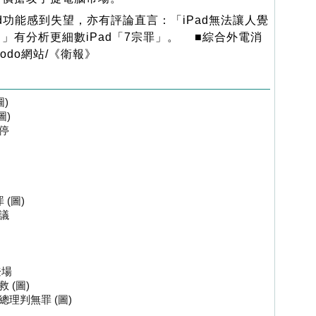
d功能感到失望，亦有評論直言：「iPad無法讓人覺
」有分析更細數iPad「7宗罪」。 ■綜合外電消
zmodo網站/《衛報》
)
圖)
停
(圖)
議
登場
 (圖)
理判無罪 (圖)