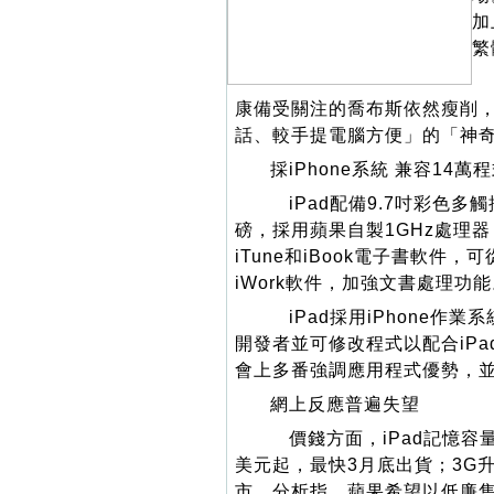
加
繁
康備受關注的喬布斯依然瘦削，
話、較手提電腦方便」的「神
採iPhone系統 兼容14萬
iPad配備9.7吋彩色多觸
磅，採用蘋果自製1GHz處理器，
iTune和iBook電子書軟件，
iWork軟件，加強文書處理功能
iPad採用iPhone作業
開發者並可修改程式以配合iPa
會上多番強調應用程式優勢，並把
網上反應普遍失望
價錢方面，iPad記憶容量分
美元起，最快3月底出貨；3G升級
市。分析指，蘋果希望以低廉