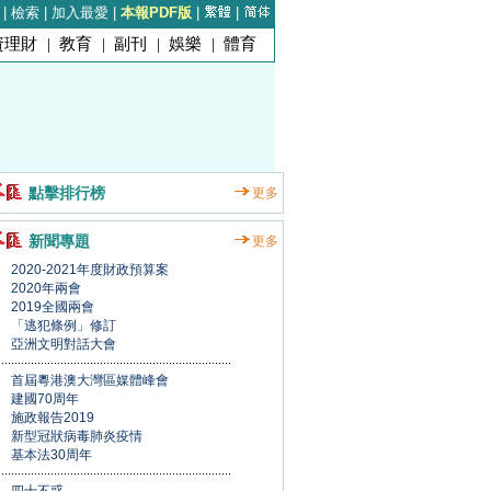
|
檢索
|
加入最愛
|
本報PDF版
|
|
資理財
|
教育
|
副刊
|
娛樂
|
體育
點擊排行榜
更多
新聞專題
更多
2020-2021年度財政預算案
2020年兩會
2019全國兩會
「逃犯條例」修訂
亞洲文明對話大會
首屆粵港澳大灣區媒體峰會
建國70周年
施政報告2019
新型冠狀病毒肺炎疫情
基本法30周年