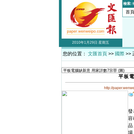
檢索:
首
2010年1月29日 星期五
您的位置：
文匯首頁
>>
國際
>>
平板電
http://paper.wenw
發
容
品
場