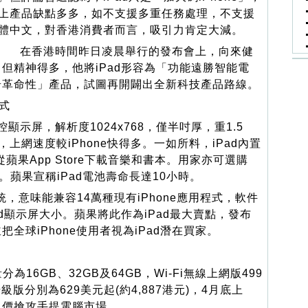
上產品缺點多多，如不支援多重任務處理，不支援
體中文，對香港消費者而言，吸引力肯定大減。
在香港時間昨日凌晨舉行的發布會上，向來健
但精神得多，他將iPad形容為「功能遠勝智能電
奇革命性」產品，試圖再開闢出全新科技產品路線。
程式
控顯示屏，解析度1024x768，僅半吋厚，重1.5
上網速度較iPhone快得多。一如所料，iPad內置
可從蘋果App Store下載音樂和書本。用家亦可選購
。蘋果宣稱iPad電池壽命長達10小時。
系統，意味能兼容14萬種現有iPhone應用程式，軟件
d顯示屏大小。蘋果將此作為iPad最大賣點，發布
全球iPhone使用者視為iPad潛在買家。
為16GB、32GB及64GB，Wi-Fi無線上網版499
版分別為629美元起(約4,887港元)，4月底上
售價搶攻手提電腦市場。