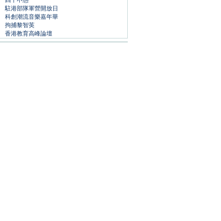
四十不惑
駐港部隊軍營開放日
科創潮流音樂嘉年華
拘捕黎智英
香港教育高峰論壇