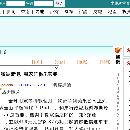
文匯網首頁
帳戶
密碼
頁
|
要聞
|
香港
|
內地
|
台灣
|
國際
|
評論
|
財經
|
地產
|
投
 正文
國
【打印】
【投稿】
【推薦】
【關閉】
際
腦缺新意 用家詳數7宗罪
[2010-01-29]
我要評論
eipo.com
放大圖片
全球用家等待數個月，終於等到蘋果公司正式
表全新平板電腦「iPad」。蘋果行政總裁喬布斯形
iPad是智能手機與手提電腦之間的「第3類產
」，並以499美元(約3,877港元)起的超低價進軍市
。但評論普遍認為，iPad只是「加大碼iPhone」，