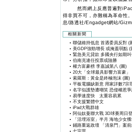
然而網上反應普遍對iPa
得非買不可，亦難稱為革命性。
息/路透社/Engadget網站/Gi
相關新聞
聯儲維持低息 首遇委員反對 (圖
美GDP強勁增長 或掩蓋弱點 (
緊急美元貸款 多國央行如期叫
伯南克連任投票或險勝
權力富豪榜 李嘉誠第八 (圖)
20大「全球最具影響力富豪」
索羅斯：黃金是終極泡沫 (圖)
平板電腦缺新意 用家詳數7宗罪 
名字似護墊遭嘲笑 恐侵權惹爭
易學速度快 太重容易累
不支援繁體中文
iPad大戰群雄
阿仙奴曼聯大戰 3D球賽周日
「活埋浴室」半月 海地少女獲救
鋪路重返政壇 「清泉門」案前總
七宗罪