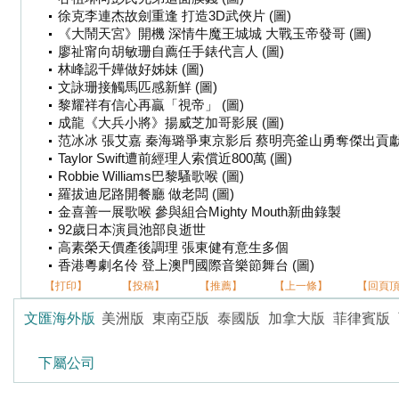
徐克李連杰故劍重逢 打造3D武俠片 (圖)
《大鬧天宮》開機 深情牛魔王城城 大戰玉帝發哥 (圖)
廖祉甯向胡敏珊自薦任手錶代言人 (圖)
林峰認千嬅做好姊妹 (圖)
文詠珊接觸馬匹感新鮮 (圖)
黎耀祥有信心再贏「視帝」 (圖)
成龍《大兵小將》揚威芝加哥影展 (圖)
范冰冰 張艾嘉 秦海璐爭東京影后 蔡明亮釜山勇奪傑出貢獻獎
Taylor Swift遭前經理人索償近800萬 (圖)
Robbie Williams巴黎騷歌喉 (圖)
羅拔迪尼路開餐廳 做老闆 (圖)
金喜善一展歌喉 參與組合Mighty Mouth新曲錄製
92歲日本演員池部良逝世
高素榮天價產後調理 張東健有意生多個
香港粵劇名伶 登上澳門國際音樂節舞台 (圖)
【打印】
【投稿】
【推薦】
【上一條】
【回頁
文匯海外版
美洲版
東南亞版
泰國版
加拿大版
菲律賓版
下屬公司