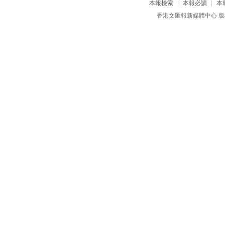
本報檢索
|
本報必讀
|
本
香港文匯報新媒體中心 版權所有 