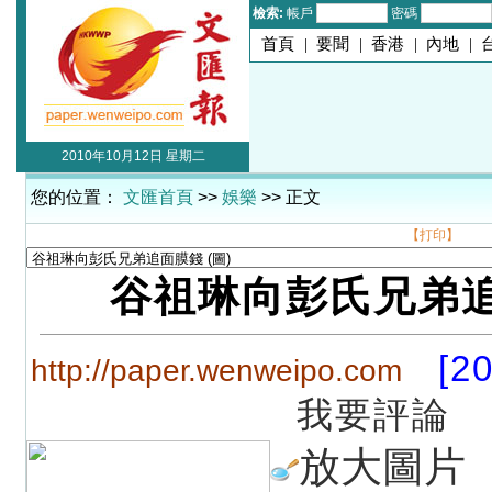
檢索:
帳戶
密碼
首頁
|
要聞
|
香港
|
內地
|
2010年10月12日 星期二
您的位置：
文匯首頁
>>
娛樂
>> 正文
【打印】
谷祖琳向彭氏兄弟
[2
http://paper.wenweipo.com
我要評論
放大圖片