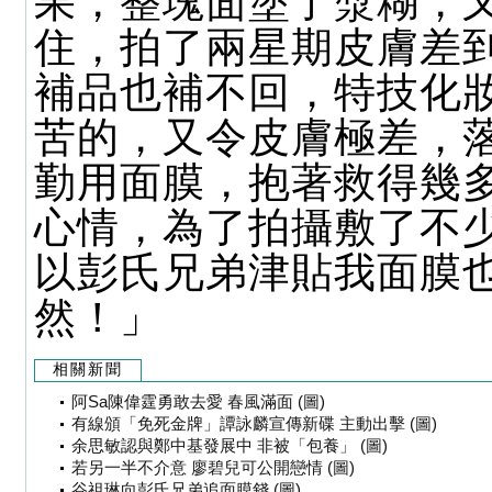
果，整塊面塗了漿糊，
住，拍了兩星期皮膚差
補品也補不回，特技化
苦的，又令皮膚極差，
勤用面膜，抱著救得幾
心情，為了拍攝敷了不
以彭氏兄弟津貼我面膜
然！」
相關新聞
阿Sa陳偉霆勇敢去愛 春風滿面 (圖)
有線頒「免死金牌」譚詠麟宣傳新碟 主動出擊 (圖)
余思敏認與鄭中基發展中 非被「包養」 (圖)
若另一半不介意 廖碧兒可公開戀情 (圖)
谷祖琳向彭氏兄弟追面膜錢 (圖)