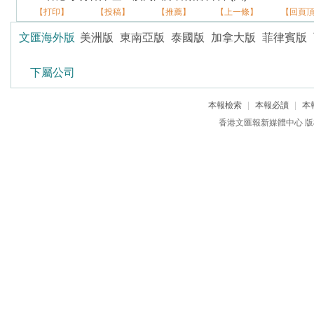
【打印】
【投稿】
【推薦】
【上一條】
【回頁
文匯海外版
美洲版
東南亞版
泰國版
加拿大版
菲律賓版
下屬公司
本報檢索
|
本報必讀
|
本
香港文匯報新媒體中心 版權所有 