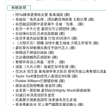
相關新聞
阿Sa陳偉霆勇敢去愛 春風滿面 (圖)
有線頒「免死金牌」譚詠麟宣傳新碟 主動出擊 (圖)
余思敏認與鄭中基發展中 非被「包養」 (圖)
若另一半不介意 廖碧兒可公開戀情 (圖)
谷祖琳向彭氏兄弟追面膜錢 (圖)
徐克李連杰故劍重逢 打造3D武俠片 (圖)
《大鬧天宮》開機 深情牛魔王城城 大戰玉帝發哥 (圖)
廖祉甯向胡敏珊自薦任手錶代言人 (圖)
林峰認千嬅做好姊妹 (圖)
文詠珊接觸馬匹感新鮮 (圖)
黎耀祥有信心再贏「視帝」 (圖)
成龍《大兵小將》揚威芝加哥影展 (圖)
范冰冰 張艾嘉 秦海璐爭東京影后 蔡明亮釜山勇奪傑出貢獻獎
Taylor Swift遭前經理人索償近800萬 (圖)
Robbie Williams巴黎騷歌喉 (圖)
羅拔迪尼路開餐廳 做老闆 (圖)
金喜善一展歌喉 參與組合Mighty Mouth新曲錄製
92歲日本演員池部良逝世
高素榮天價產後調理 張東健有意生多個
香港粵劇名伶 登上澳門國際音樂節舞台 (圖)