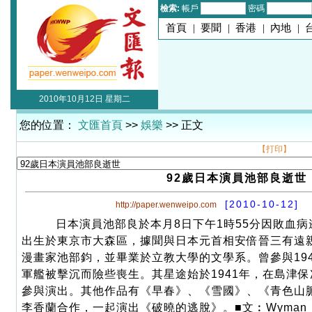
檢索:
帳戶
密碼
首頁
|
要聞
|
香港
|
內地
|
2010年10月12日 星期二
您的位置：
文匯首頁
>>
娛樂
>> 正文
【打印】
92歲日本演員池部良逝世
[2010-10-12]
http://paper.wenweipo.com
日本演員池部良於本月8日下午1時55分因敗血病
出生於東京市大森區，據聞與日本元首相安倍晉三有遠
漫畫家池部鈞，並畢業於立教大學的文學系。曾參與19
軍艦被擊沉而險些喪生。其星途始於1941年，在島津保
參與演出。其他作品有《早春》、《雪國》、《青色山
李香蘭合作，一起演出《破曉的逃脫》。■文︰Wyman