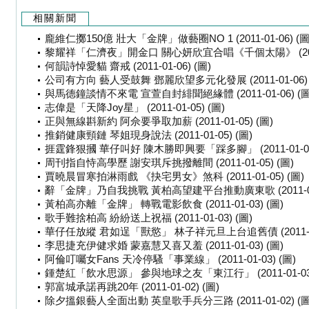
相關新聞
龐維仁擲150億 壯大「金牌」做藝圈NO 1 (2011-01-06) (圖
黎耀祥「仁濟夜」開金口 關心妍欣宜合唱《千個太陽》 (2011-
何韻詩悼愛貓 齋戒 (2011-01-06) (圖)
公司有方向 藝人受鼓舞 鄧麗欣望多元化發展 (2011-01-06) 
與馬德鐘談情不來電 宣萱自封緋聞絕緣體 (2011-01-06) (圖
志偉是「天降Joy星」 (2011-01-05) (圖)
正與無線斟新約 阿佘要爭取加薪 (2011-01-05) (圖)
推銷健康頸鏈 琴姐現身說法 (2011-01-05) (圖)
捱霆鋒狠摑 華仔叫好 陳木勝即興要「踩多腳」 (2011-01-05)
周刊指自恃高學歷 謝安琪斥挑撥離間 (2011-01-05) (圖)
賈曉晨冒寒拍淋雨戲 《抉宅男女》煞科 (2011-01-05) (圖)
辭「金牌」乃自我挑戰 黃柏高望建平台推動廣東歌 (2011-01
黃柏高亦離「金牌」 轉戰電影飲食 (2011-01-03) (圖)
歌手難捨柏高 紛紛送上祝福 (2011-01-03) (圖)
華仔任放縱 君如逞「獸慾」 林子祥元旦上台追舊債 (2011-01-
李思捷充伊健求婚 蒙嘉慧又喜又羞 (2011-01-03) (圖)
阿倫叮囑女Fans 天冷停騷「事業線」 (2011-01-03) (圖)
鍾楚紅「飲水思源」 參與地球之友「東江行」 (2011-01-03)
郭富城承諾再跳20年 (2011-01-02) (圖)
除夕搵銀藝人全面出動 英皇歌手兵分三路 (2011-01-02) (圖