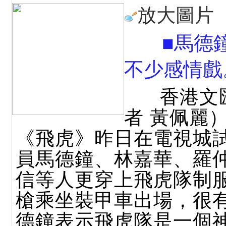
放大圖片
■馬德
不少感情戲
香港文
者 黃佩麗
《飛虎》昨日在電視城
員馬德鐘、林嘉華、羅
信等人更穿上飛虎隊制
槍乘坐裝甲車出場，很
德鐘表示飛虎隊是一個