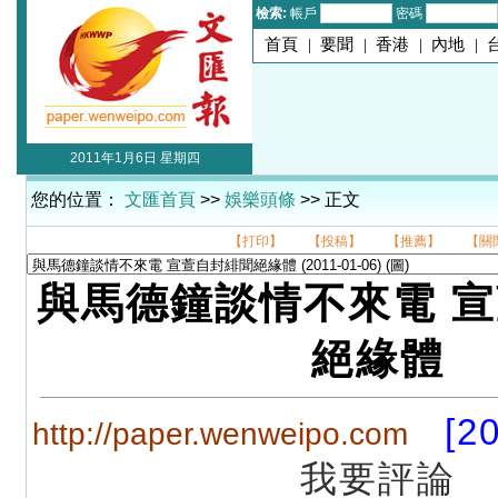
檢索:
帳戶
密碼
首頁
|
要聞
|
香港
|
內地
|
2011年1月6日 星期四
您的位置：
文匯首頁
>>
娛樂頭條
>> 正文
【打印】
【投稿】
【推薦】
【關
與馬德鐘談情不來電 
絕緣體
[2
http://paper.wenweipo.com
我要評論