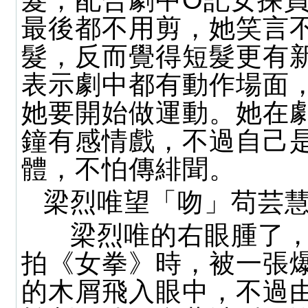
髮，配合劇中O記女探
最後都不用剪，她笑言
髮，反而覺得短髮更有
表示劇中都有動作場面
她要開始做運動。她在
鐘有感情戲，不過自己
體，不怕傳緋聞。
梁烈唯望「吻」苟芸
梁烈唯的右眼腫了，
拍《女拳》時，被一張
的木屑飛入眼中，不過