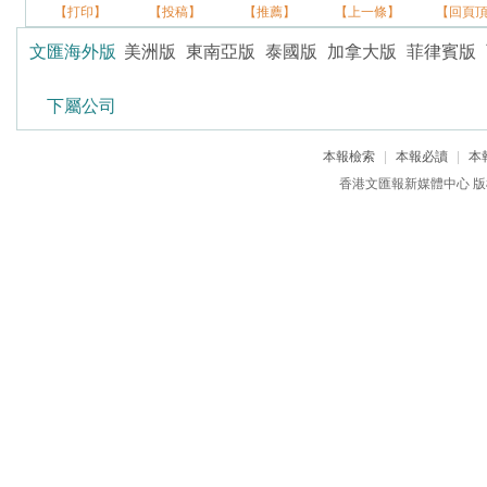
【打印】
【投稿】
【推薦】
【上一條】
【回頁
文匯海外版
美洲版
東南亞版
泰國版
加拿大版
菲律賓版
下屬公司
本報檢索
|
本報必讀
|
本
香港文匯報新媒體中心 版權所有 