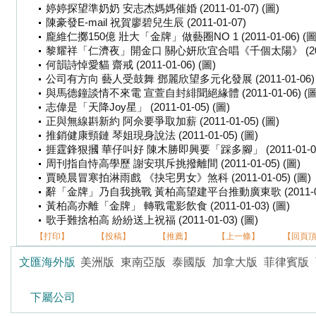
婷婷探望準奶奶 安志杰媽媽催婚 (2011-01-07) (圖)
陳豪發E-mail 祝賀廖碧兒生辰 (2011-01-07)
龐維仁擲150億 壯大「金牌」做藝圈NO 1 (2011-01-06) (圖
黎耀祥「仁濟夜」開金口 關心妍欣宜合唱《千個太陽》 (2011-
何韻詩悼愛貓 齋戒 (2011-01-06) (圖)
公司有方向 藝人受鼓舞 鄧麗欣望多元化發展 (2011-01-06) 
與馬德鐘談情不來電 宣萱自封緋聞絕緣體 (2011-01-06) (圖
志偉是「天降Joy星」 (2011-01-05) (圖)
正與無線斟新約 阿佘要爭取加薪 (2011-01-05) (圖)
推銷健康頸鏈 琴姐現身說法 (2011-01-05) (圖)
捱霆鋒狠摑 華仔叫好 陳木勝即興要「踩多腳」 (2011-01-05)
周刊指自恃高學歷 謝安琪斥挑撥離間 (2011-01-05) (圖)
賈曉晨冒寒拍淋雨戲 《抉宅男女》煞科 (2011-01-05) (圖)
辭「金牌」乃自我挑戰 黃柏高望建平台推動廣東歌 (2011-01
黃柏高亦離「金牌」 轉戰電影飲食 (2011-01-03) (圖)
歌手難捨柏高 紛紛送上祝福 (2011-01-03) (圖)
【打印】
【投稿】
【推薦】
【上一條】
【回頁
文匯海外版
美洲版
東南亞版
泰國版
加拿大版
菲律賓版
下屬公司