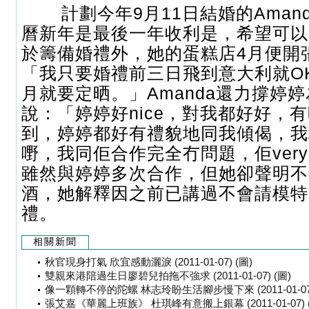
計劃今年9月11日結婚的Aman
曆新年是最後一年收利是，希望可以
於籌備婚禮外，她的蛋糕店4月便開
「我只要婚禮前三日飛到意大利就OK
月就要定晒。」Amanda還力撐婷
說：「婷婷好nice，對我都好好，
到，婷婷都好有禮貌地同我傾偈，我
嘢，我同佢合作完全冇問題，佢very ni
雖然與婷婷多次合作，但她卻聲明不
酒，她解釋因之前已講過不會請模特
禮。
相關新聞
秋官現身打氣 欣宜感動灑淚 (2011-01-07) (圖)
雙親來港陪過生日廖碧兒拍拖不強求 (2011-01-07) (圖)
像一顆轉不停的陀螺 林志玲盼生活腳步慢下來 (2011-01-07)
張艾嘉《華麗上班族》 杜琪峰有意搬上銀幕 (2011-01-07) 