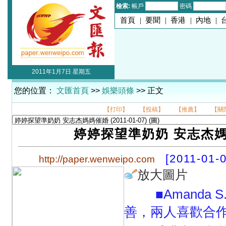
檢索:
帳戶
密碼
首頁
|
要聞
|
香港
|
內地
|
2011年1月7日 星期五
您的位置：
文匯首頁
>>
娛樂頭條
>> 正文
【打印】
【投稿】
【推薦】
【關
婷婷探望準奶奶 安志杰
[2011-01-0
http://paper.wenweipo.com
放大圖片
■Amanda 
善，兩人喜歡合