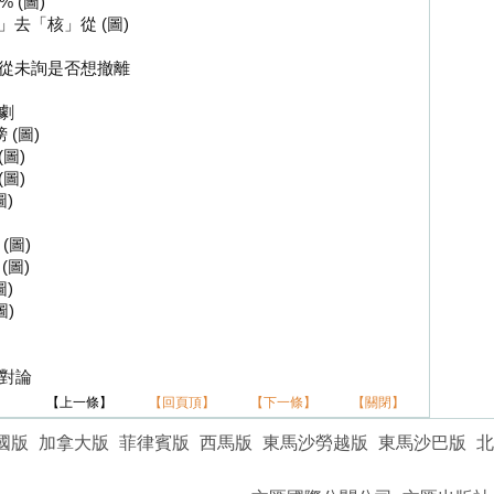
 (圖)
去「核」從 (圖)
司從未詢是否想撤離
劇
(圖)
圖)
圖)
)
(圖)
(圖)
)
圖)
相對論
】
【上一條】
【回頁頂】
【下一條】
【關閉】
國版
加拿大版
菲律賓版
西馬版
東馬沙勞越版
東馬沙巴版
北