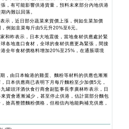
緊張，有可能影響供港貨量，預料未來部分內地供港
短期內難以回落。
表示，近日部分蔬菜來貨價上漲，例如生菜加價
調，例如韭菜每斤由5元升20%至6元。
家和昨表示，日本大地震後，當地食材供應處於緊
全球各地進口食材，全球的食材供應更為緊張，間接
港全年食材價格料增加20%至25%，在通脹環境
期，由日本輸港的雞蛋、麵粉等材料的供應也漸漸
露，日本供應商已表明下月每斤麵粉至少加價5元，
港九罐頭洋酒伙食行商會副監事長李廣林昨表示，日
料來貨會逐漸減少，甚至停止供港，估計當部分麵包
粉，搶高整體麵粉價格，但相信內地能夠補充供應，