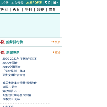
|
檢索
|
加入最愛
|
本報PDF版
|
|
資理財
|
教育
|
副刊
|
娛樂
|
體育
點擊排行榜
更多
新聞專題
更多
2020-2021年度財政預算案
2020年兩會
2019全國兩會
「逃犯條例」修訂
亞洲文明對話大會
首屆粵港澳大灣區媒體峰會
建國70周年
施政報告2019
新型冠狀病毒肺炎疫情
基本法30周年