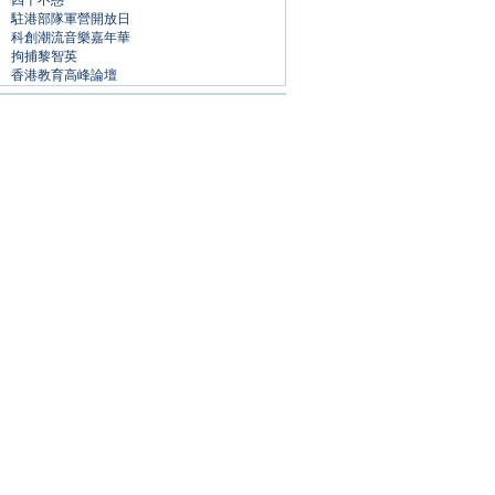
四十不惑
駐港部隊軍營開放日
科創潮流音樂嘉年華
拘捕黎智英
香港教育高峰論壇