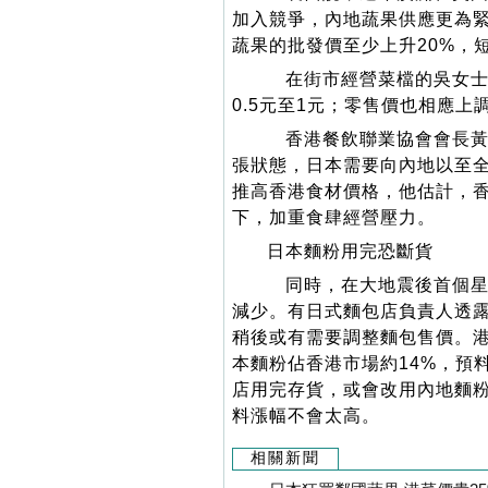
加入競爭，內地蔬果供應更為
蔬果的批發價至少上升20%，
在街市經營菜檔的吳女士
0.5元至1元；零售價也相應上
香港餐飲聯業協會會長黃
張狀態，日本需要向內地以至
推高香港食材價格，他估計，香
下，加重食肆經營壓力。
日本麵粉用完恐斷貨
同時，在大地震後首個星
減少。有日式麵包店負責人透
稍後或有需要調整麵包售價。
本麵粉佔香港市場約14%，預
店用完存貨，或會改用內地麵
料漲幅不會太高。
相關新聞