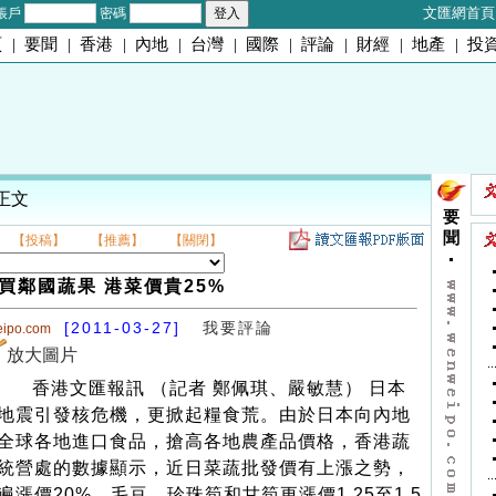
文匯網首頁
帳戶
密碼
頁
|
要聞
|
香港
|
內地
|
台灣
|
國際
|
評論
|
財經
|
地產
|
投
 正文
要
聞
【投稿】
【推薦】
【關閉】
買鄰國蔬果 港菜價貴25%
[2011-03-27]
我要評論
eipo.com
放大圖片
香港文匯報訊 （記者 鄭佩琪、嚴敏慧） 日本
地震引發核危機，更掀起糧食荒。由於日本向內地
全球各地進口食品，搶高各地農產品價格，香港蔬
統營處的數據顯示，近日菜蔬批發價有上漲之勢，
遍漲價20%，毛豆、珍珠筍和甘筍更漲價1.25至1.5