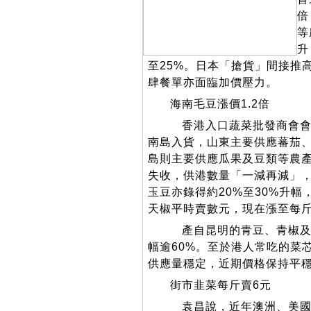
倍
等
升
至25%。日本「搶貨」間接推
肆餐單亦面臨加價壓力。
海南毛豆漲價1.2倍
香港入口蔬菜批發商會會
南島入貨，山東主要供應蕃茄、
島則主要供應瓜果及豆類等農產
失收，供港數量「一減再減」，
玉豆亦錄得約20%至30%升
天椒平時賣數元，現在漲至每斤
產自昆明的青豆、青椒及紅
幅逾60%。至於港人常吃的菜
供應量穩定，近期價格保持平
街市韭菜每斤賣6元
袁昌說，近年澳洲、美國