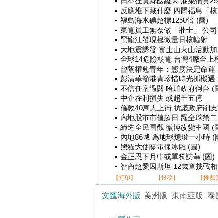
日本狂買鄰國蔬果 港菜價貴25%
反應堆下藏什麼 四問福島「核」
福島海水碘超標1250倍 (圖)
東電員工無奈做「壯士」 公
黑龍江發現極微量日核輻射
大地震誘發 富士山火山活動加
全球14危險核電 台灣4廠全上榜 
曾蔭權勉青年：態度決定命運 (
彭清華籲港青珍惜時光抓機遇 (
不信任案過關 哈珀政府倒台 (圖
中企在利損失 或超千五億
倫敦40萬人上街 抗議政府削支 
內地股市市值超日 躍全球第二 
締造全民圍觀 微博改變中國 (圖
內地86城 為地球熄燈一小時 (
熊貓大使關電保冰雕 (圖)
金正恩下月中或單獨訪華 (圖)
智商超愛因斯坦 12歲童挑戰
【打印】
【投稿】
【推薦
文匯海外版
美洲版
東南亞版
泰