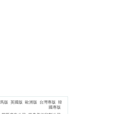
馬版
英國版
歐洲版
台灣專版
韓
國專版