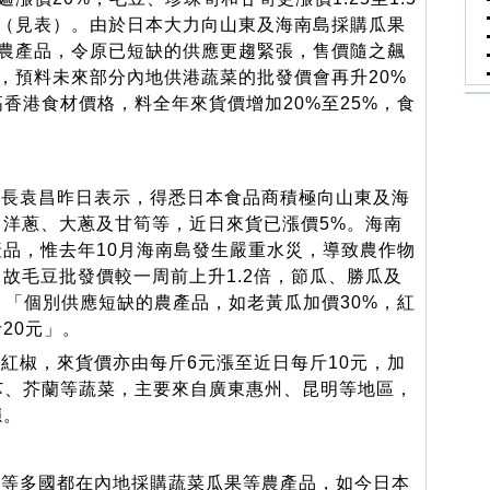
（見表）。由於日本大力向山東及海南島採購瓜果
農產品，令原已短缺的供應更趨緊張，售價隨之飆
，預料未來部分內地供港蔬菜的批發價會再升20%
高香港食材價格，料全年來貨價增加20%至25%，食
長袁昌昨日表示，得悉日本食品商積極向山東及海
洋蔥、大蔥及甘筍等，近日來貨已漲價5%。海南
品，惟去年10月海南島發生嚴重水災，導致農作物
故毛豆批發價較一周前上升1.2倍，節瓜、勝瓜及
幅，「個別供應短缺的農產品，如老黃瓜加價30%，紅
20元」。
椒，來貨價亦由每斤6元漲至近日每斤10元，加
芯、芥蘭等蔬菜，主要來自廣東惠州、昆明等地區，
穩。
等多國都在內地採購蔬菜瓜果等農產品，如今日本