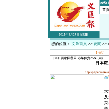
檢索:
首
2011年3月27日 星期日
您的位置：
文匯首頁
>>
要聞
>>
【打印】
日本狂
http://paper.wenw
大
及
菜
普