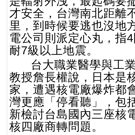
是輻射外洩，最起碼要撤
才安全，台灣南北距離不
里，到時候要逃也沒地
電公司則派定心丸，指
耐7級以上地震。
台大職業醫學與工業
教授詹長權說，日本是
家，遭遇核電廠爆炸都
灣更應「停看聽」，包
新檢討台島國內三座核
核四廠商轉問題。