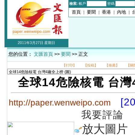
檢索:
帳戶
密碼
首頁
|
要聞
|
香港
|
內地
|
2011年3月27日 星期日
您的位置：
文匯首頁
>>
要聞
>> 正文
【打印】
【投稿】
【推薦】
【關
全球14危險核電 台灣
[2
http://paper.wenweipo.com
我要評論
放大圖片