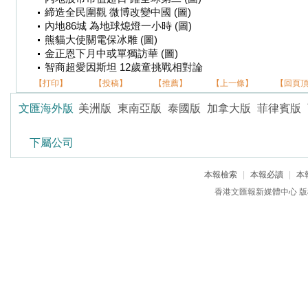
締造全民圍觀 微博改變中國 (圖)
內地86城 為地球熄燈一小時 (圖)
熊貓大使關電保冰雕 (圖)
金正恩下月中或單獨訪華 (圖)
智商超愛因斯坦 12歲童挑戰相對論
【打印】
【投稿】
【推薦】
【上一條】
【回頁
文匯海外版
美洲版
東南亞版
泰國版
加拿大版
菲律賓版
下屬公司
本報檢索
|
本報必讀
|
本
香港文匯報新媒體中心 版權所有 