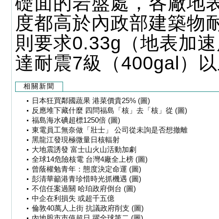
礎面的岩盤處，各廠地
度都高於內政部建築物
則要求0.33g（地表加
達耐震7級（400gal）
相關新聞
日本狂買鄰國蔬果 港菜價貴25% (圖)
反應堆下藏什麼 四問福島「核」去「核」從 (圖)
福島海水碘超標1250倍 (圖)
東電員工無奈做「壯士」 公司從未詢是否想撤離
黑龍江發現極微量日核輻射
大地震誘發 富士山火山活動加劇
全球14危險核電 台灣4廠全上榜 (圖)
曾蔭權勉青年：態度決定命運 (圖)
彭清華籲港青珍惜時光抓機遇 (圖)
不信任案過關 哈珀政府倒台 (圖)
中企在利損失 或超千五億
倫敦40萬人上街 抗議政府削支 (圖)
內地股市市值超日 躍全球第二 (圖)