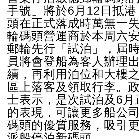
手號」將於6月12日抵
頭在正式落成時萬無一
輪碼頭營運商於本周六
郵輪先行「試泊」，屆
員將會登船為客人辦理
續，再利用泊位和大樓
區上落客及領取行李。
士表示，是次試泊及6月
的表現，可讓更多船公
碼頭的優質服務，吸引
派船停泊新碼頭。