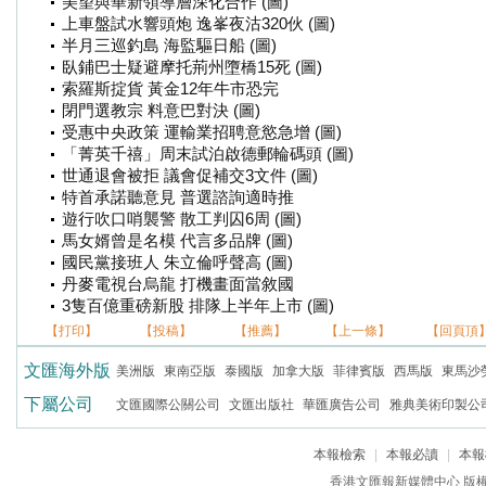
美望與華新領導層深化合作 (圖)
上車盤試水響頭炮 逸峯夜沽320伙 (圖)
半月三巡釣島 海監驅日船 (圖)
臥鋪巴士疑避摩托荊州墮橋15死 (圖)
索羅斯掟貨 黃金12年牛市恐完
閉門選教宗 料意巴對決 (圖)
受惠中央政策 運輸業招聘意慾急增 (圖)
「菁英千禧」周末試泊啟德郵輪碼頭 (圖)
世通退會被拒 議會促補交3文件 (圖)
特首承諾聽意見 普選諮詢適時推
遊行吹口哨襲警 散工判囚6周 (圖)
馬女婿曾是名模 代言多品牌 (圖)
國民黨接班人 朱立倫呼聲高 (圖)
丹麥電視台烏龍 打機畫面當敘國
3隻百億重磅新股 排隊上半年上市 (圖)
【打印】
【投稿】
【推薦】
【上一條】
【回頁頂
文匯海外版
美洲版
東南亞版
泰國版
加拿大版
菲律賓版
西馬版
東馬沙
下屬公司
文匯國際公關公司
文匯出版社
華匯廣告公司
雅典美術印製公
本報檢索
|
本報必讀
|
本報
香港文匯報新媒體中心 版權所有 c