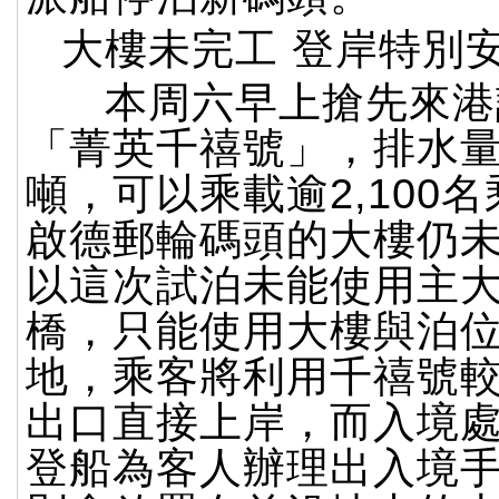
大樓未完工 登岸特別
本周六早上搶先來港
「菁英千禧號」，排水量達
噸，可以乘載逾2,100
啟德郵輪碼頭的大樓仍
以這次試泊未能使用主
橋，只能使用大樓與泊
地，乘客將利用千禧號
出口直接上岸，而入境
登船為客人辦理出入境