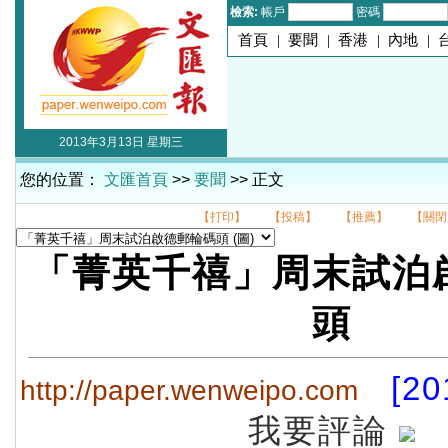
檢索:
帳戶
密碼
首頁
|
要聞
|
香港
|
內地
|
2013年3月13日 星期三
您的位置：
文匯首頁
>>
要聞
>> 正文
【打印】
【投稿】
【推薦】
【關閉
「菁英千禧」周末試泊
頭
[20
http://paper.wenweipo.com
我要評論