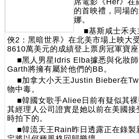
席電影《Her》
的首映禮，同場的
娜。
■基斯咸士禾夫
俠2：黑暗世界》在北美市場上映大
8610萬美元的成績登上票房冠軍寶
■黑人男星Idris Elba據悉與化妝師
Garth將擁有屬於他們的BB。
■加拿大小天王Justin Bieber在T
物中毒。
■韓國女歌手Aliee日前有疑似其
其經理人公司證實是她以前在美國接
時拍下的。
■韓流天王Rain昨日透露正在錄
定將以何種風格回歸樂壇。