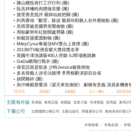
陳山聰投身打工仔行列 (圖)
阮兆祥犧牲肉體做音樂 (圖)
接受善意批評 嚴師仙姐把關 (圖)
約馬賽傾「斷背」餘波 樂易玲勸藝人在外應檢點 (圖)
吳雨霏被意國男突襲偷吻 (圖)
周柏豪明年紅館開處男騷 (圖)
扮貓宣揚愛護動物 (圖)
MileyCyrus奪最佳MV獎台上煲煙 (圖)
2013MTV歐洲音樂大獎得獎名單
英國牛津演講吸400人旁聽 SJ即場教跳舞
GaGa晒飛行戰衣 (圖)
保安誤當是歌迷 少時Jessica被推倒地
多名韓藝人涉非法賭博 李秀根辭演節目自省
娛聞雜碎 (圖)
吳仟峰載譽重演《梁天來告御狀》 劇種有意義 演員多機會發揮
【打印】
【投稿】
【推薦】
【上一條】
【回頁頂
文匯海外版
美洲版
東南亞版
泰國版
加拿大版
菲律賓版
西馬版
東馬沙
下屬公司
文匯國際公關公司
文匯出版社
華匯廣告公司
雅典美術印製公
本報檢索
|
本報必讀
|
本報