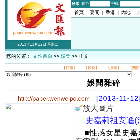
檢索:
帳戶
密碼
首頁
|
要聞
|
香港
|
內地
|
2013年11月12日 星期二
您的位置：
文匯首頁
>>
娛樂
>> 正文
【打印】
【投稿】
【推薦】
【關閉
娛聞雜碎
[2013-11-12
http://paper.wenweipo.com
放大圖片
史嘉莉祖安遜(
■性感女星史嘉