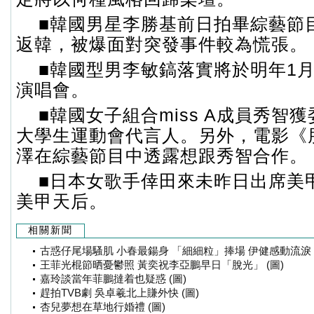
■韓國男星李勝基前日拍畢綜藝節
返韓，被爆面對突發事件較為慌張。
■韓國型男李敏鎬落實將於明年1
演唱會。
■韓國女子組合miss A成員秀智
大學生運動會代言人。另外，電影《
澤在綜藝節目中透露想跟秀智合作。
■日本女歌手倖田來未昨日出席美
美甲天后。
相關新聞
古惑仔尾場騷肌 小春最鍚身 「細細粒」捧場 伊健感動流淚 (
王菲光棍節晒憂鬱照 黃奕祝李亞鵬早日「脫光」 (圖)
嘉玲談當年菲鵬撻着也疑惑 (圖)
趕拍TVB劇 吳卓羲北上賺外快 (圖)
杏兒夢想在草地行婚禮 (圖)