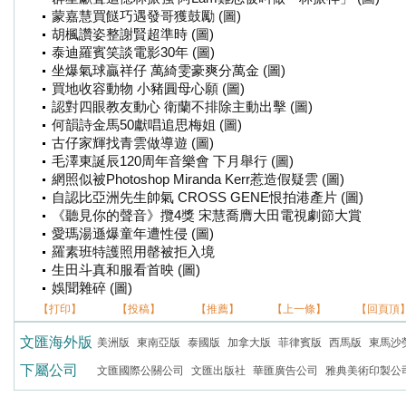
蒙嘉慧買餸巧遇發哥獲鼓勵 (圖)
胡楓讚姿整謝賢超準時 (圖)
泰迪羅賓笑談電影30年 (圖)
坐爆氣球贏祥仔 萬綺雯豪爽分萬金 (圖)
買地收容動物 小豬圓母心願 (圖)
認對四眼教友動心 衛蘭不排除主動出擊 (圖)
何韻詩金馬50獻唱追思梅姐 (圖)
古仔家輝找青雲做導遊 (圖)
毛澤東誕辰120周年音樂會 下月舉行 (圖)
網照似被Photoshop Miranda Kerr惹造假疑雲 (圖)
自認比亞洲先生帥氣 CROSS GENE恨拍港產片 (圖)
《聽見你的聲音》攬4獎 宋慧喬膺大田電視劇節大賞
愛瑪湯遜爆童年遭性侵 (圖)
羅素班特護照用罄被拒入境
生田斗真和服看首映 (圖)
娛聞雜碎 (圖)
【打印】
【投稿】
【推薦】
【上一條】
【回頁頂
文匯海外版
美洲版
東南亞版
泰國版
加拿大版
菲律賓版
西馬版
東馬沙
下屬公司
文匯國際公關公司
文匯出版社
華匯廣告公司
雅典美術印製公