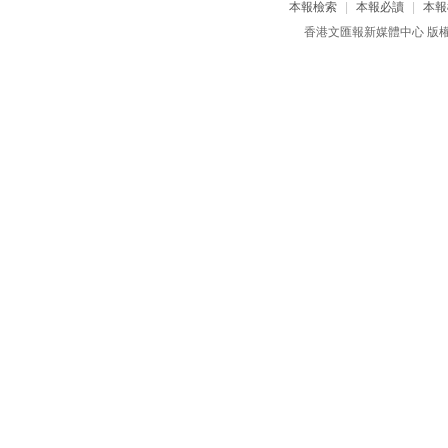
本報檢索
|
本報必讀
|
本報
香港文匯報新媒體中心 版權所有 c