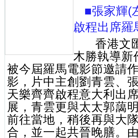
■張家輝(
啟程出席羅
香港文匯
木勝執導新
被今屆羅馬電影節邀請
影，片中主創劉青雲、
天樂齊齊啟程意大利出
展，青雲更與太太郭藹
前往當地，稍後再與大
合，並一起共晉晚膳。