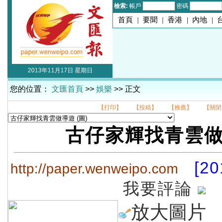
檢索:
帳戶
密碼
首頁
|
要聞
|
香港
|
內地
|
2013年11月17日 星期日
您的位置：
文匯首頁
>>
娛樂
>> 正文
【打印】
【投稿】
【推薦】
【關閉
古仔家輝找青雲
[20
http://paper.wenweipo.com
我要評論
放大圖片