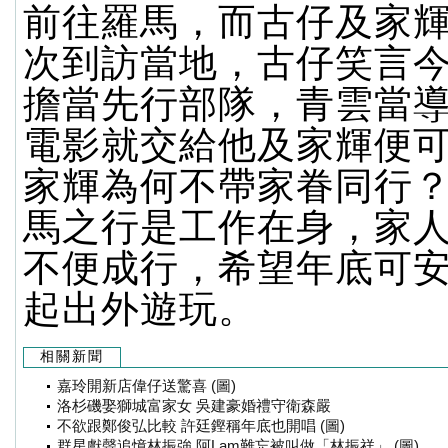
前往羅馬，而古仔及家
次到訪當地，古仔笑言
擔當先行部隊，青雲當
電影就交給他及家輝便
家輝為何不帶家眷同行
馬之行是工作在身，家
不便成行，希望年底可
起出外遊玩。
相關新聞
嘉玲開新店偉仔送驚喜 (圖)
洛杉磯娶獅城富家女 吳建豪婚禮守衛森嚴
不欲跟鄭俊弘比較 許廷鏗稱年底也開唱 (圖)
群星獻聲追憶林振強 阿Lam難忘被叫做「林振祥」 (圖)