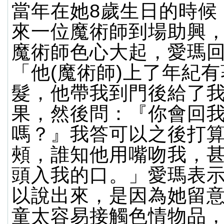
當年在她8歲生日的時候
來一位魔術師到場助興
魔術師色心大起，愛瑪
「他(魔術師)上了年紀
髮，他帶我到門後給了
果，然後問：『你會回
嗎？』我答可以之後打
頰，誰知他用嘴吻我，
頭入我的口。」愛瑪表
以說出來，是因為她留
童太容易接觸色情物品