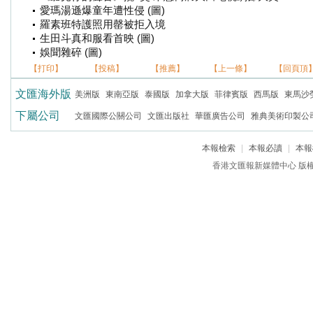
愛瑪湯遜爆童年遭性侵 (圖)
羅素班特護照用罄被拒入境
生田斗真和服看首映 (圖)
娛聞雜碎 (圖)
【打印】
【投稿】
【推薦】
【上一條】
【回頁頂
文匯海外版
美洲版
東南亞版
泰國版
加拿大版
菲律賓版
西馬版
東馬沙
下屬公司
文匯國際公關公司
文匯出版社
華匯廣告公司
雅典美術印製公
本報檢索
|
本報必讀
|
本報
香港文匯報新媒體中心 版權所有 c