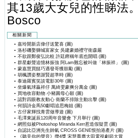
其13歲大女兒的性睇法
Bosco
相關新聞
嘉玲開新店偉仔送驚喜 (圖)
洛杉磯娶獅城富家女 吳建豪婚禮守衛森嚴
不欲跟鄭俊弘比較 許廷鏗稱年底也開唱 (圖)
群星獻聲追憶林振強 阿Lam難忘被叫做「林振祥」 (圖)
蒙嘉慧買餸巧遇發哥獲鼓勵 (圖)
胡楓讚姿整謝賢超準時 (圖)
泰迪羅賓笑談電影30年 (圖)
坐爆氣球贏祥仔 萬綺雯豪爽分萬金 (圖)
買地收容動物 小豬圓母心願 (圖)
認對四眼教友動心 衛蘭不排除主動出擊 (圖)
何韻詩金馬50獻唱追思梅姐 (圖)
古仔家輝找青雲做導遊 (圖)
毛澤東誕辰120周年音樂會 下月舉行 (圖)
網照似被Photoshop Miranda Kerr惹造假疑雲 (圖)
自認比亞洲先生帥氣 CROSS GENE恨拍港產片 (圖)
《聽見你的聲音》攬4獎 宋慧喬膺大田電視劇節大賞