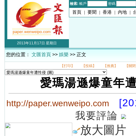
檢索:
帳戶
密碼
首頁
|
要聞
|
香港
|
內地
|
2013年11月17日 星期日
您的位置：
文匯首頁
>>
娛樂
>> 正文
【打印】
【投稿】
【推薦】
【關閉
愛瑪湯遜爆童年
[20
http://paper.wenweipo.com
我要評論
放大圖片