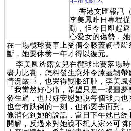
香港文匯報訊（
李美鳳昨日專程從
動，但今日即趕返
心愛女的傷勢，她
在一場欖球賽事上受傷令膝蓋韌帶斷
斷，她要休養一年才得以復元。
李美鳳透露女兒在欖球比賽落場時
盡力比賽，怎料發生意外令膝蓋韌帶
情況嚴重，也哭得雙眼紅腫，李美鳳
「我當然好心痛，希望只是一場噩夢
發生過，也只好安慰她說每個球員也
也會有跌倒的一刻，但都要去面對。
像消化到她的說話，當日下午她已經
開解，反過來對她說不想人家來可憐