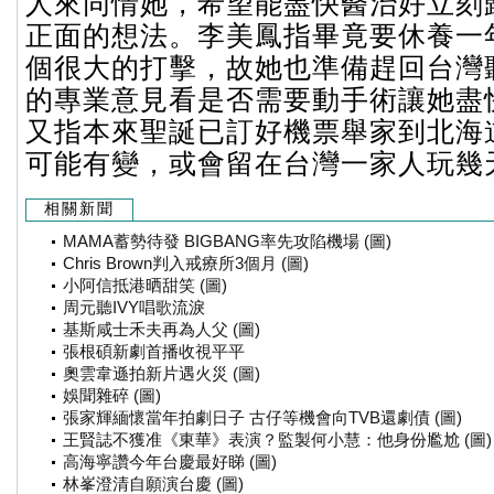
人來同情她，希望能盡快醫治好立刻
正面的想法。李美鳳指畢竟要休養一
個很大的打擊，故她也準備趕回台灣
的專業意見看是否需要動手術讓她盡
又指本來聖誕已訂好機票舉家到北海
可能有變，或會留在台灣一家人玩幾
相關新聞
MAMA蓄勢待發 BIGBANG率先攻陷機場 (圖)
Chris Brown判入戒療所3個月 (圖)
小阿信抵港晒甜笑 (圖)
周元聽IVY唱歌流淚
基斯咸士禾夫再為人父 (圖)
張根碩新劇首播收視平平
奧雲韋遜拍新片遇火災 (圖)
娛聞雜碎 (圖)
張家輝緬懷當年拍劇日子 古仔等機會向TVB還劇債 (圖)
王賢誌不獲准《東華》表演？監製何小慧：他身份尷尬 (圖)
高海寧讚今年台慶最好睇 (圖)
林峯澄清自願演台慶 (圖)