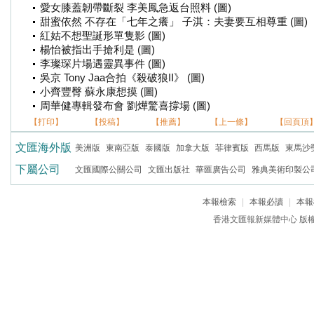
愛女膝蓋韌帶斷裂 李美鳳急返台照料 (圖)
甜蜜依然 不存在「七年之癢」 子淇：夫妻要互相尊重 (圖)
紅姑不想聖誕形單隻影 (圖)
楊怡被指出手搶利是 (圖)
李璨琛片場遇靈異事件 (圖)
吳京 Tony Jaa合拍《殺破狼II》 (圖)
小齊豐臀 蘇永康想摸 (圖)
周華健專輯發布會 劉燁驚喜撐場 (圖)
【打印】
【投稿】
【推薦】
【上一條】
【回頁頂
文匯海外版
美洲版
東南亞版
泰國版
加拿大版
菲律賓版
西馬版
東馬沙
下屬公司
文匯國際公關公司
文匯出版社
華匯廣告公司
雅典美術印製公
本報檢索
|
本報必讀
|
本報
香港文匯報新媒體中心 版權所有 c