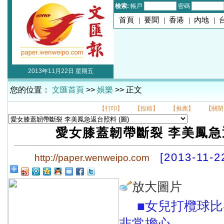
檢索:
帳戶
密碼
首頁
|
要聞
|
香港
|
內地
|
2013年11月22日 星期五
您的位置：
文匯首頁
>>
娛樂
>> 正文
【打印】
【投稿】
【推薦】
【關閉
愛女膝蓋韌帶斷裂 李美鳳
[2013-11-2
http://paper.wenweipo.com
放大圖片
■女兒打欖球
非常擔心。