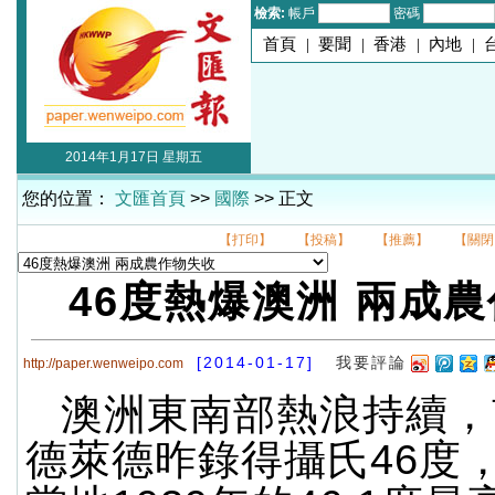
檢索:
帳戶
密碼
首頁
|
要聞
|
香港
|
內地
|
2014年1月17日 星期五
您的位置：
文匯首頁
>>
國際
>> 正文
【打印】
【投稿】
【推薦】
【關閉
46度熱爆澳洲 兩成
[2014-01-17]
我要評論
http://paper.wenweipo.com
澳洲東南部熱浪持續，
德萊德昨錄得攝氏46度