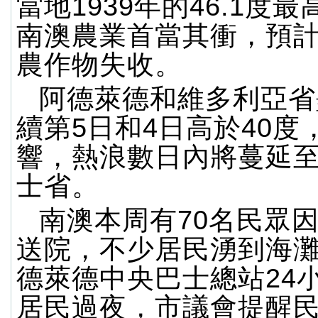
當地1939年的46.1度
南澳農業首當其衝，預
農作物失收。
阿德萊德和維多利亞省
續第5日和4日高於40度
響，熱浪數日內將蔓延
士省。
南澳本周有70名民眾
送院，不少居民湧到海
德萊德中央巴士總站24
居民過夜，市議會提醒