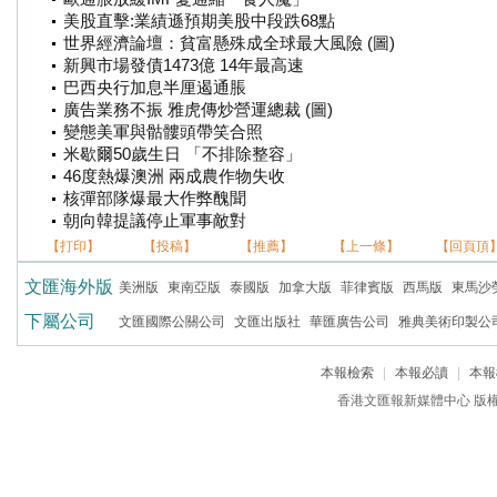
美股直擊:業績遜預期美股中段跌68點
世界經濟論壇：貧富懸殊成全球最大風險 (圖)
新興市場發債1473億 14年最高速
巴西央行加息半厘遏通脹
廣告業務不振 雅虎傳炒營運總裁 (圖)
變態美軍與骷髏頭帶笑合照
米歇爾50歲生日 「不排除整容」
46度熱爆澳洲 兩成農作物失收
核彈部隊爆最大作弊醜聞
朝向韓提議停止軍事敵對
【打印】
【投稿】
【推薦】
【上一條】
【回頁頂
文匯海外版
美洲版
東南亞版
泰國版
加拿大版
菲律賓版
西馬版
東馬沙
下屬公司
文匯國際公關公司
文匯出版社
華匯廣告公司
雅典美術印製公
本報檢索
|
本報必讀
|
本報
香港文匯報新媒體中心 版權所有 c