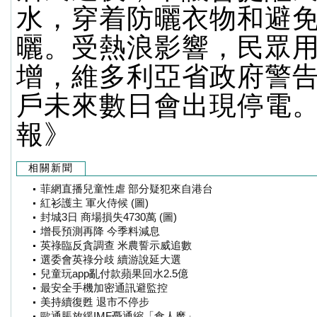
水，穿着防曬衣物和避
曬。受熱浪影響，民眾
增，維多利亞省政府警告
戶未來數日會出現停電。
報》
相關新聞
菲網直播兒童性虐 部分疑犯來自港台
紅衫護主 軍火侍候 (圖)
封城3日 商場損失4730萬 (圖)
增長預測再降 今季料減息
英祿臨反貪調查 米農誓示威追數
選委會英祿分歧 續游說延大選
兒童玩app亂付款蘋果回水2.5億
最安全手機加密通訊避監控
美持續復甦 退市不停步
歐通脹放緩IMF憂通縮「食人魔」