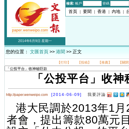
檢索:
帳戶
密碼
首頁
|
要聞
|
香港
|
內地
|
2014年6月9日 星期一
您的位置：
文匯首頁
>>
港聞
>> 正文
【打印】
【投稿】
【推薦】
【關閉
「公投平台」收神
[2014-06-09]
我要評論
http://paper.wenweipo.com
港大民調於2013年1月
者會，提出籌款80萬元