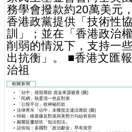
務學會撥款約20萬美元
香港政黨提供「技術性
訓」；並在「香港政治
削弱的情況下，支持一
出抗衡」。 ■香港文匯
治祖
相關新聞
「佔中」借殼籌款 資金來源被查 (圖)
「民網」執委清一色反對派
「公投平台」收神秘巨款
法律界斥「佔中」未獲批文違法籌款 (圖)
特稿：維基爆反對派與美勢力勾結有前科
戴耀廷屢鼓吹「知法犯法」
話你知：多國對「政治獻金」早有規管