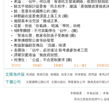
來論：「佔中」何以借「香港民主發展網絡」收授巨額捐款
饒戈平倡探討提委會「民主程序」 建議「逐個陳述逐個表決」
饒：普選非依國際公約 (圖)
林鄭籲在提委會課題上落工夫 (圖)
拋開基本法空談「難成正果」
花絮：拒收「吹氣錘」 暗諷「學民」幼稚
4辦學團體：不可鼓勵學生「佔中」 (圖)
「幫港出聲」教家長防孩子受教唆 (圖)
東華佛聯聖公會等紛發聲
教協製偏頗宣傳品 「洗腦」味濃
袁國強：「佔中」必涉違法 盼考慮參加者三思
譚耀宗憂港淪「無政府狀態」
何濼生：「公提」不合憲制要求 (圖)
【打印】
【投稿】
【推薦】
【上一條】
【回頁頂
文匯海外版
美洲版
東南亞版
泰國版
加拿大版
菲律賓版
西馬版
東馬沙
下屬公司
文匯國際公關公司
文匯出版社
華匯廣告公司
雅典美術印製公
本報檢索
|
本報必讀
|
本報
香港文匯報新媒體中心 版權所有 c