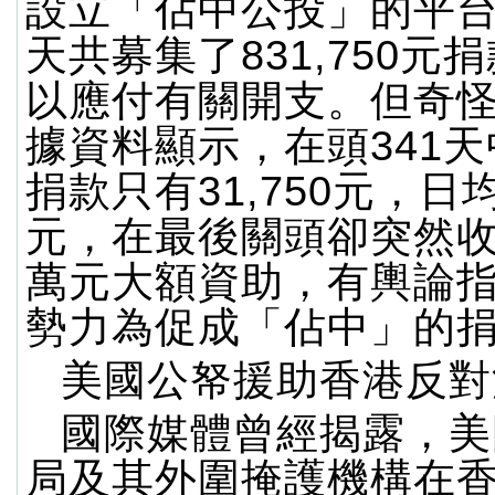
設立「佔中公投」的平台
天共募集了831,750元
以應付有關開支。但奇
據資料顯示，在頭341
捐款只有31,750元，日
元，在最後關頭卻突然收
萬元大額資助，有輿論
勢力為促成「佔中」的
美國公帑援助香港反對
國際媒體曾經揭露，美
局及其外圍掩護機構在