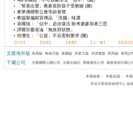
4辦學團體：不可鼓勵學生「佔中」 (圖)
「幫港出聲」教家長防孩子受教唆 (圖)
東華佛聯聖公會等紛發聲
教協製偏頗宣傳品 「洗腦」味濃
袁國強：「佔中」必涉違法 盼考慮參加者三思
譚耀宗憂港淪「無政府狀態」
何濼生：「公提」不合憲制要求 (圖)
【打印】
【投稿】
【推薦】
【上一條】
【回頁頂
文匯海外版
美洲版
東南亞版
泰國版
加拿大版
菲律賓版
西馬版
東馬沙
下屬公司
文匯國際公關公司
文匯出版社
華匯廣告公司
雅典美術印製公
本報檢索
|
本報必讀
|
本報
香港文匯報新媒體中心 版權所有 c