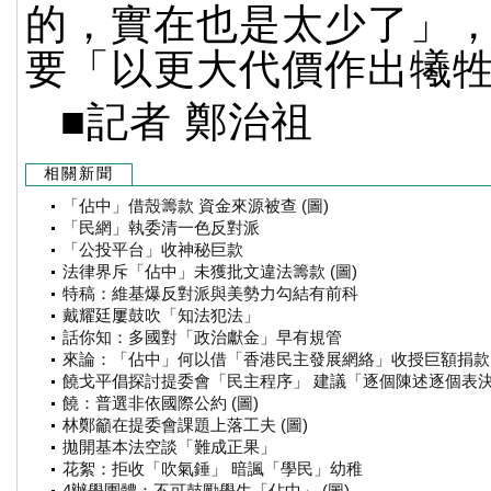
的，實在也是太少了」
要「以更大代價作出犧
■記者 鄭治祖
相關新聞
「佔中」借殼籌款 資金來源被查 (圖)
「民網」執委清一色反對派
「公投平台」收神秘巨款
法律界斥「佔中」未獲批文違法籌款 (圖)
特稿：維基爆反對派與美勢力勾結有前科
戴耀廷屢鼓吹「知法犯法」
話你知：多國對「政治獻金」早有規管
來論：「佔中」何以借「香港民主發展網絡」收授巨額捐款
饒戈平倡探討提委會「民主程序」 建議「逐個陳述逐個表決」
饒：普選非依國際公約 (圖)
林鄭籲在提委會課題上落工夫 (圖)
拋開基本法空談「難成正果」
花絮：拒收「吹氣錘」 暗諷「學民」幼稚