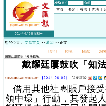
檢索:
帳戶
密碼
首頁
|
要聞
|
香港
|
內地
|
2014年6月9日 星期一
您的位置：
文匯首頁
>>
港聞
>> 正文
【打印】
【投稿】
【推薦】
【關閉
戴耀廷屢鼓吹「知
[2014-06-09]
我要評論
http://paper.wenweipo.com
借用其他社團賬戶接受
領中環」行動，其發起