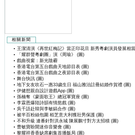
相關新聞
王潔清演《再世紅梅記》當正印花旦 新秀粵劇演員發展相當不
「耀群聲粵劇團」演《周瑜》 (圖)
戲曲視窗：新光陰霾
香港電台第五台戲曲天地節目表 (圖)
香港電台第五台戲曲之夜節目表 (圖)
舞台快訊 (圖)
地下女友吹石一惠33歲生日 福山雅治註冊結婚作賀禮 (圖)
伊健想親自設計遊戲App (圖)
孫楠奪《蒙面歌王》總冠軍寶座 (圖)
李霖恩爆陸詩韻有情慾戲 (圖)
吳千語赴韓與李敏鎬合作 (圖)
被半百粉絲包圍 栢芝意大利獲壯男保護 (圖)
不和升級 連番針對洪永城 陳展鵬寸對方太招積 (圖)
曹敏寶盼開迷你音樂會 (圖)
黎耀祥香香缺席劇集首播飯局 (圖)