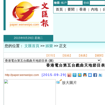
檢索:
帳戶
密碼
首頁
|
要聞
|
香港
|
內地
|
2015年9月29日 星期二
您的位置：
文匯首頁
>>
娛樂
>> 正文
【打印】
【投稿】
【推薦】
【關閉】
香港電台第五台戲曲天地節目
[2015-09-29]
http://paper.wenweipo.com
放大圖片