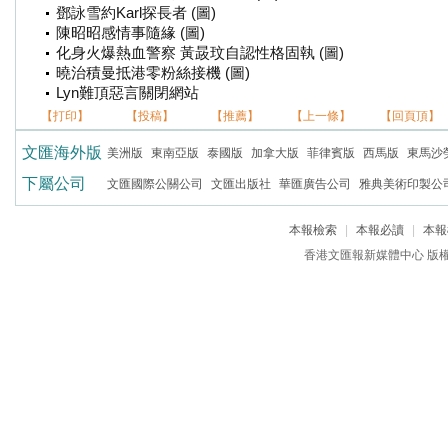
鄧詠雪約Karl探長者 (圖)
陳昭昭感情事隨緣 (圖)
化身火爆熱血警察 黃晸玟自認性格固執 (圖)
曉治積曼抵港零粉絲接機 (圖)
Lyn難頂惡言關閉網站
【打印】
【投稿】
【推薦】
【上一條】
【回頁頂】
文匯海外版
美洲版
東南亞版
泰國版
加拿大版
菲律賓版
西馬版
東馬沙
下屬公司
文匯國際公關公司
文匯出版社
華匯廣告公司
雅典美術印製公
本報檢索
|
本報必讀
|
本報
香港文匯報新媒體中心 版權所有 c