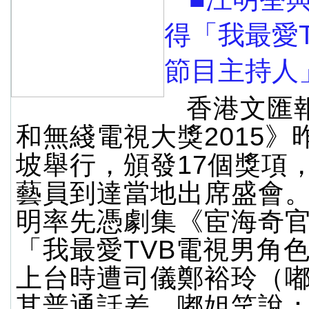
得「我最愛T
節目主持人
香港文匯
和無綫電視大獎2015》
坡舉行，頒發17個獎項
藝員到達當地出席盛會
明率先憑劇集《宦海奇
「我最愛TVB電視男角
上台時遭司儀鄭裕玲（
其普通話差，嘟姐笑說