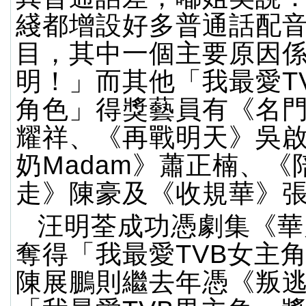
綫都增設好多普通話配
目，其中一個主要原因
明！」而其他「我最愛T
角色」得獎藝員有《名
耀祥、《再戰明天》吳
奶Madam》蕭正楠、《
走》陳豪及《收規華》
汪明荃成功憑劇集《華
奪得「我最愛TVB女主
陳展鵬則繼去年憑《叛