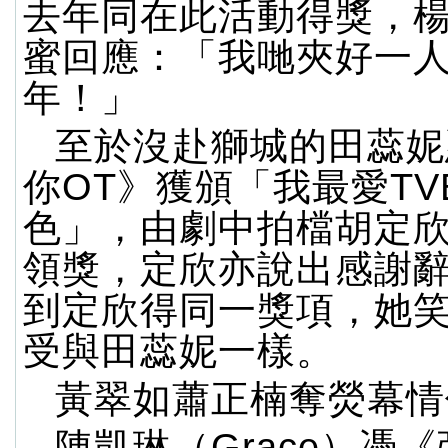
去年同在此活動得獎，
蜜回應：「我哋夾好一
年！」
至於沒赴獅城的田蕊妮
你OT》獲頒「我最愛TV
色」，由劇中拍檔胡定
領獎，定欣亦說出感謝
到定欣得同一獎項，她
受與田蕊妮一樣。
黃翠如蕭正楠奪熒幕情
陳凱琳（Grace）憑