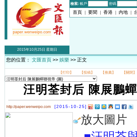
檢索:
帳戶
密碼
首頁
|
要聞
|
香港
|
內地
|
2015年10月25日 星期日
您的位置：
文匯首頁
>>
娛樂
>> 正文
【打印】
【投稿】
【推薦】
【關閉】
汪明荃封后 陳展鵬
[2015-10-25]
http://paper.wenweipo.com
放大圖片
■汪明荃