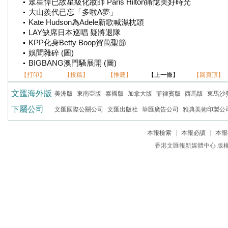
眾星悼已故星級化妝師 Paris Hilton痛憶美好時光
大山羨代已忘「多啦A夢」
Kate Hudson為Adele新歌喊濕枕頭
LAY缺席日本巡唱 疑將退隊
KPP化身Betty Boop賀萬聖節
娛聞雜碎 (圖)
BIGBANG澳門騷展開 (圖)
【打印】
【投稿】
【推薦】
【上一條】
【回頁頂】
文匯海外版
美洲版
東南亞版
泰國版
加拿大版
菲律賓版
西馬版
東馬沙
下屬公司
文匯國際公關公司
文匯出版社
華匯廣告公司
雅典美術印製公
本報檢索
|
本報必讀
|
本報
香港文匯報新媒體中心 版權所有 c