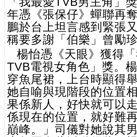
「我最愛TVB男主角」
年憑《張保仔》蟬聯再
鵬於台上坦言感到緊張
稱要多謝「伯樂」曾勵
楊怡憑《天眼》獲得「
TVB電視女角色」獎。
穿魚尾裙，上台時顯得
她自喻與現階段的位置
果係新人，好快就可以
係現在的位置，就好難
巔峰。」司儀對她說其