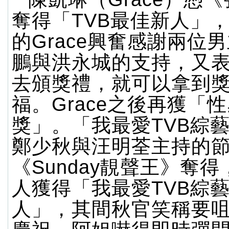
奪得「TVB最佳新人」
的Grace興奮感謝兩位
鵬與洪永城的支持，又
去頒獎禮，就可以拿到
福。Grace之後再獲「
獎」。「我最愛TVB綜
鄭少秋與汪明荃主持的
《Sunday靚聲王》奪
人獲得「我最愛TVB綜
人」，其間秋官笑稱要