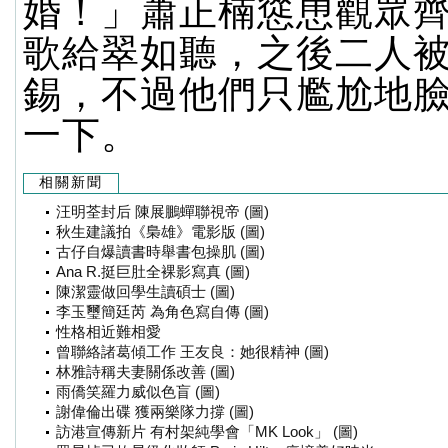
婚！」蕭正楠慫恿觀眾
歌給翠如聽，之後二人
錫，不過他們只尷尬地
一下。
相關新聞
汪明荃封后 陳展鵬蟬聯視帝 (圖)
秋生建議拍《梟雄》電影版 (圖)
古仔自爆讀書時舉書包操肌 (圖)
Ana R.挺巨肚全裸影寫真 (圖)
陳潔靈做回學生讀碩士 (圖)
李玉璽簡廷芮 為角色寫自傳 (圖)
性格相近難相愛
曾聯絡諸葛傾工作 王友良：她很精神 (圖)
林雅詩稱夫妻關係改善 (圖)
雨僑笑羅力威似色盲 (圖)
謝偉倫出碟 獲兩樂隊力撐 (圖)
訪港宣傳新片 有村架純學會「MK Look」 (圖)