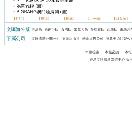
KPP化身Betty Boop賀萬聖節
娛聞雜碎 (圖)
BIGBANG澳門騷展開 (圖)
【打印】
【投稿】
【推薦】
【上一條】
【回頁頂】
文匯海外版
美洲版
東南亞版
泰國版
加拿大版
菲律賓版
西馬版
東馬沙
下屬公司
文匯國際公關公司
文匯出版社
華匯廣告公司
雅典美術印製公
本報檢索
|
本報必讀
|
本報
香港文匯報新媒體中心 版權所有 c