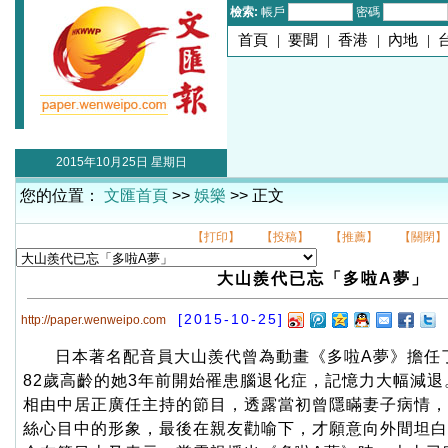
檢索:
帳戶
密碼
首頁
|
要聞
|
香港
|
內地
|
2015年10月25日 星期日
您的位置：
文匯首頁
>>
娛樂
>> 正文
【打印】
【投稿】
【推薦】
【關閉】
大山羨代已忘「多啦A夢」
[2015-10-25]
http://paper.wenweipo.com
日本著名配音員大山羨代曾為動畫《多啦A夢》擔任
82歲高齡的她3年前開始罹患腦退化症，記憶力大幅減
相由中居正廣任主持的節目，透露當初曾隱瞞妻子病情，
絲心目中的形象，最後在親友勸喻下，才願意向外間坦白