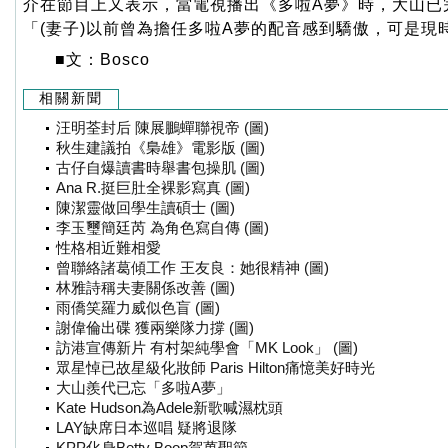
介在節目上又表示，當電視播出《多啦A夢》時，大山已
「(妻子)以前曾為擔任多啦A夢的配音感到驕傲，可是現
■文：Bosco
相關新聞
汪明荃封后 陳展鵬蟬聯視帝 (圖)
秋生建議拍《梟雄》電影版 (圖)
古仔自爆讀書時舉書包操肌 (圖)
Ana R.挺巨肚全裸影寫真 (圖)
陳潔靈做回學生讀碩士 (圖)
李玉璽簡廷芮 為角色寫自傳 (圖)
性格相近難相愛
曾聯絡諸葛傾工作 王友良：她很精神 (圖)
林雅詩稱夫妻關係改善 (圖)
雨僑笑羅力威似色盲 (圖)
謝偉倫出碟 獲兩樂隊力撐 (圖)
訪港宣傳新片 有村架純學會「MK Look」 (圖)
眾星悼已故星級化妝師 Paris Hilton痛憶美好時光
大山羨代已忘「多啦A夢」
Kate Hudson為Adele新歌喊濕枕頭
LAY缺席日本巡唱 疑將退隊