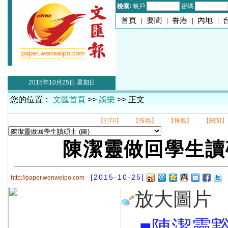
檢索:
帳戶
密碼
首頁
|
要聞
|
香港
|
內地
|
2015年10月25日 星期日
您的位置：
文匯首頁
>>
娛樂
>> 正文
【打印】
【投稿】
【推薦】
【關閉】
陳潔靈做回學生讀
[2015-10-25]
http://paper.wenweipo.com
放大圖片
■陳潔靈