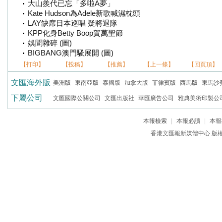
大山羨代已忘「多啦A夢」
Kate Hudson為Adele新歌喊濕枕頭
LAY缺席日本巡唱 疑將退隊
KPP化身Betty Boop賀萬聖節
娛聞雜碎 (圖)
BIGBANG澳門騷展開 (圖)
【打印】
【投稿】
【推薦】
【上一條】
【回頁頂】
文匯海外版
美洲版
東南亞版
泰國版
加拿大版
菲律賓版
西馬版
東馬沙
下屬公司
文匯國際公關公司
文匯出版社
華匯廣告公司
雅典美術印製公
本報檢索
|
本報必讀
|
本報
香港文匯報新媒體中心 版權所有 c