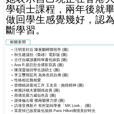
學碩士課程，兩年後就
做回學生感覺幾好，認
斷學習。
相關新聞
汪明荃封后 陳展鵬蟬聯視帝 (圖)
秋生建議拍《梟雄》電影版 (圖)
古仔自爆讀書時舉書包操肌 (圖)
Ana R.挺巨肚全裸影寫真 (圖)
陳潔靈做回學生讀碩士 (圖)
李玉璽簡廷芮 為角色寫自傳 (圖)
性格相近難相愛
曾聯絡諸葛傾工作 王友良：她很精神 (圖)
林雅詩稱夫妻關係改善 (圖)
雨僑笑羅力威似色盲 (圖)
謝偉倫出碟 獲兩樂隊力撐 (圖)
訪港宣傳新片 有村架純學會「MK Look」 (圖)
眾星悼已故星級化妝師 Paris Hilton痛憶美好時光