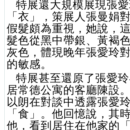
特展還大規模展現張愛
「衣」，策展人張曼娟
假髮頗為重視，她說，
髮色從黑中帶銀、黃褐
灰色，體現晚年張愛玲
的敏感。
特展甚至還原了張愛玲
居常德公寓的客廳陳設
以朗在對談中透露張愛
「食」。他回憶說，其
他，看到居住在他家的