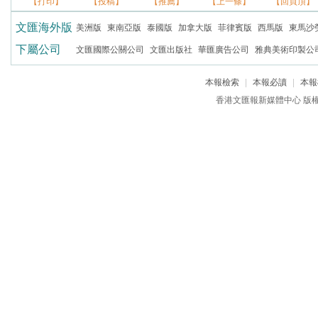
【打印】
【投稿】
【推薦】
【上一條】
【回頁頂】
文匯海外版
美洲版
東南亞版
泰國版
加拿大版
菲律賓版
西馬版
東馬沙
下屬公司
文匯國際公關公司
文匯出版社
華匯廣告公司
雅典美術印製公
本報檢索
|
本報必讀
|
本報
香港文匯報新媒體中心 版權所有 c