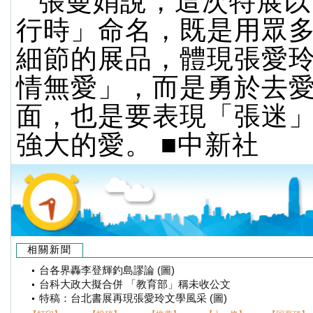
張曼娟說，這次特展以
行時」命名，既是用眾
細節的展品，體現張愛
情無愛」，而是勇於去
面，也是要表現「張迷
強大的愛。 ■中新社
相關新聞
台各界轟李登輝釣島謬論 (圖)
台科大政大擬合併 「教育部」稱未收公文
特稿：台北書展再現張愛玲文學風采 (圖)