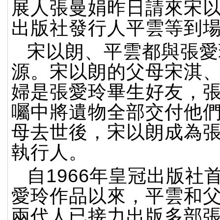
展人張曼娟昨日請來宋
出版社發行人平雲等到
宋以朗、平雲都與張愛
源。宋以朗的父母宋淇
婦是張愛玲畢生好友，
囑中將遺物全部交付他
母去世後，宋以朗成為
執行人。
自1966年皇冠出版社
愛玲作品以來，平雲和
兩代人已接力出版多部