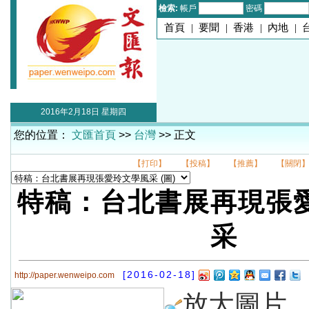
檢索:
帳戶
密碼
首頁
|
要聞
|
香港
|
內地
|
2016年2月18日 星期四
您的位置：
文匯首頁
>>
台灣
>> 正文
【打印】
【投稿】
【推薦】
【關閉
特稿：台北書展再現張
采
[2016-02-18]
http://paper.wenweipo.com
放大圖片