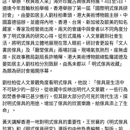
店，舉辦「秋爽故人來」海外珍藏古典傢具特展。4日至5日，
適逢今年首輪秋拍舉槌，香港舉辦了第一屆「國際明式傢具研
討會」，由晏如居主人劉柱柏牽頭，港大美術博物館主辦，中
國嘉德協辦，並邀得內地、香港、台灣、新加坡及歐美的知名
藏家、專家及經營商出席。兩天的會議中與會者以不同角度分
享了明式傢具的研究心得。從形式風格、人文景觀到社會生
活，將明式傢具立體地展現在眾人眼前。研討會更設有「文人
書房傢具」及「廳堂傢具」兩場討論，現場氣氛熱烈，座無虛
席。民政事務局副局長許曉暉、港大美術博物館總監羅諾德及
晏如居主人劉柱柏分別致辭，由馬未都以「 明式傢具收藏」
為題為研討會揭開序幕。
劉柱柏從人文景觀角度看明式傢具 ，他說：「傢具是生活中
不可缺少的一部分，從收藏中反映出明代人文景觀，一些行為
如焚香參禪已甚少進行，但其餘大部分仍可見於現代生活，探
討明式傢具的用途，增加了傢具的欣賞樂趣，給傢具添上了生
命」。
黃天講解香港一地對明式傢具的重要性，王世襄的《明式傢具
珍賞》和《明式傢具研究》港版均由他負責編輯、製版、設