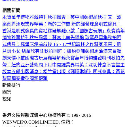
相關新聞
永寶萬年博物雅藏特刊
秋拍風雲：英中國藝術品秋拍 又一波
高潮將湧現
業界精英：新的工作間 新的經營理念
明式傢具：
香港是明式傢具的寶地
釋疑解難
小啟
「國際古玩展」
永寶萬年
博物雅藏特刊
秋拍風雲：蘇富比率先舉槌 珍罕品雲集秋拍
明
式傢具：羅漢床承前啟後 16、17世紀巔峰之作
藏家風采：劉
益謙小女 絲蘿欣有託
秋拍回眸：紐約亞洲藝術周油滴天目盞
創天價
小啟
國際古玩展
釋疑解難
永寶萬年博物雅藏特刊
秋拍先
聲：紐約亞洲藝術周下月中開鑼
業界精英：深切悼念不言堂主
坂本五郎
出版消息：松竹堂出版《瑯環琳瑯》
明式傢具：黃花
梨圓腿案造型簡潔優雅
新聞排行
圖集
視頻
香港文匯報新媒體中心版權所有 © 1997-2016
WENWEIPO.COM LIMITED. 信箱：