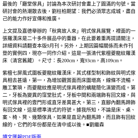
最後的「廳堂傢具」討論為本次研討會畫上了圓滿的句號。當
研討會的熱潮散去後，劉柱柏期望：我們必須眾志成城，盡自
己的能力作好宣傳和推廣。
上文提及嘉德舉辦的「秋爽故人來」明式傢具展覽，裡面的一
張羅漢床是二十多件展品中的重器，在此要着重再提請關注，
詳細資料請翻查本版9月刊。另外，上期因篇幅關係而未作刊
登的實例四，現亦一同作介紹。這是一張清代紫檀夔龍紋羅漢
床（清宮舊藏）。尺寸：長200cm，寬93cm，高109cm。
紫檀七屏風式圍板夔龍紋羅漢床，其式樣型制和飾紋與明式傢
具相去甚遠，第一，為增加觀賞面而床圍增高，線條不流暢，
雕工繁瑣，而夔龍紋應是明式傢具裡的螭龍簡化演變而成。第
二，牙板為變異的窪堂肚式，牙板中間和兩端飾有回文線，與
明式傢具裡的壼門形或直牙差異甚大。第三，直腳內翻馬蹄飾
有回文線，這是標準清式的符號。據我所知，不論是床、桌、
案、椅、凳、幾類傢具，如果是直足內翻馬蹄，而且飾有回紋
線的，它們的年份都是在清中或以後。■劉繼森
讀文匯報PDF版面