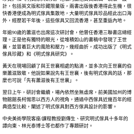
計，包括英文版和珍藏限量版，兩書出版後香港得此生機，很
快香港便成為明式傢具集散地，大量明式傢具珍品經此出口海
外，經歷若干年後，這些傢具又回流香港，甚至重返內地。
年逾90歲的蕭滋也出席這次研討會，他曾任香港三聯書店總經
理。正是他有獨特的眼光，從堆積如山的書稿中發現了王世
襄，並冒着巨大的風險和壓力，幾經曲折，成功出版了《明式
傢具珍藏》和《明式傢具研究》。
黃天在現場回顧了與王世襄相處的點滴，並多次向王世襄的伯
樂蕭滋致敬，他說如果說先有王世襄，後有明式傢具的話，那
麼也可說「先有蕭滋後有王世襄」。
翌日上午，研討會繼續，場內依然坐無虛席，前美國加州的博
物館館長柯惕思以西方人的視角，通過中西傢具近幾百年的經
典造型比較，闡述了明式傢具對西方傢具設計的影響。
中央美術學院客座/課程教授劉傳生、研究明式傢具十多年的
譚向東、林光泰博士等也都作了專題研討。