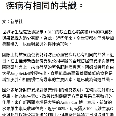
文︰新華社
世界衛生組織數據顯示，31%的缺血性心臟病和11%的中風都
與果蔬攝入過少有關。為此，近些年來，全世界都在倡導增加
果蔬攝入，以應對嚴峻的慢性病形勢。
國際上對於果蔬營養能夠防止心血管疾病也有相同的共識。近
日，在由佳沛新西蘭奇異果公司舉辦的全球首屆奇異果與健康
國際研討會上，來自荷蘭的著名肥胖病專家、阿姆斯特丹自由
大學Jaap Seidell教授指出，食用能量高而營養價值低的食物是
增加肥胖和相關慢性病幾率的主要因素，這已成為普遍共識。
國外多項針對奇異果對健康作用的研究表明，在幫助提升消化
健康、補充維生素C、改善代謝健康等方面奇異果具有較好的
作用。來自新西蘭奧塔哥大學的Anitra Carr博士表示，新鮮的
水果維生素吸收率很高，近乎100%，每天攝入100mg維生素C
便可起到保護免疫系統的作用，但專家們建議每日攝取維生素