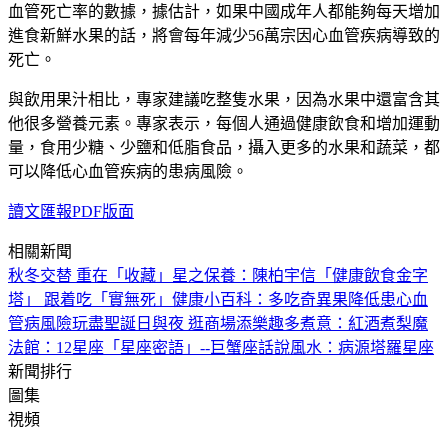
血管死亡率的數據，據估計，如果中國成年人都能夠每天增加
進食新鮮水果的話，將會每年減少56萬宗因心血管疾病導致的
死亡。
與飲用果汁相比，專家建議吃整隻水果，因為水果中還富含其
他很多營養元素。專家表示，每個人通過健康飲食和增加運動
量，食用少糖、少鹽和低脂食品，攝入更多的水果和蔬菜，都
可以降低心血管疾病的患病風險。
讀文匯報PDF版面
相關新聞
秋冬交替 重在「收藏」
星之保養：陳柏宇信「健康飲食金字
塔」 跟着吃「實無死」
健康小百科：多吃奇異果降低患心血
管病風險
玩盡聖誕日與夜 逛商場添樂趣
多煮意：紅酒煮梨
魔
法館：12星座「星座密語」--巨蟹座
話說風水：病源
塔羅星座
新聞排行
圖集
視頻