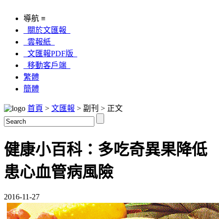
導航 ≡
關於文匯報
雲報紙
文匯報PDF版
移動客戶端
繁體
簡體
首頁
>
文匯報
> 副刊 > 正文
健康小百科：多吃奇異果降低
患心血管病風險
2016-11-27