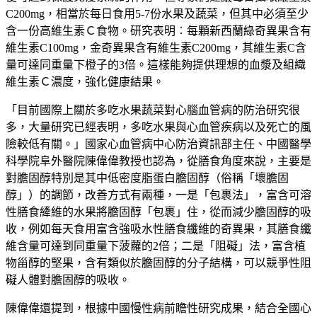
C200mg，相當於每日食用5-7份水果及蔬菜，但其中必須至少
含一份高維生素Ｃ食物。研究表明︰每顆新西蘭綠奇異果含有
維生素C100mg，金奇異果含有維生素C200mg，其維生素C含
量可達同重量下橙子的3倍。這樣能夠提供理想的血漿及組織
維生素Ｃ濃度，強化健康結果。
「目前國際上關於多吃水果蔬菜對心腦血管病的防治研究很
多，大量研究已經表明，多吃水果與心血管疾病以及死亡的風
險較低有關。」國家心血管病中心防治資訊部主任、中國醫學
科學院阜外醫院陳偉偉教授也認為，從膳食角度來說，主要是
對膽固醇特別是其中低密度脂蛋白膽固醇（俗稱「壞膽固
醇」）的調節，改善方式有兩種，一是「包裹法」，富含可溶
性膳食縴維的水果將膽固醇「包裹」住，從而減少膽固醇的吸
收，例如每天食用富含強吸水性膳食纖維的奇異果，其膳食纖
維含量可達到同重量下菠蘿的2倍；二是「阻礙」法，富含植
物甾醇的堅果，含有類似於膽固醇的分子結構，可以競爭性阻
礙人體對膽固醇的吸收。
陳偉偉還提到，根據中國慢性病前瞻性研究成果，結合全國心