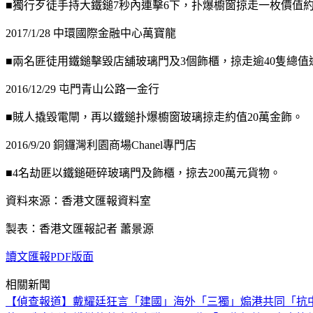
■獨行歹徒手持大鐵鎚7秒內連擊6下，扑爆櫥窗掠走一枚價值約
2017/1/28 中環國際金融中心萬寶龍
■兩名匪徒用鐵鎚擊毀店舖玻璃門及3個飾櫃，掠走逾40隻總值逾
2016/12/29 屯門青山公路一金行
■賊人撬毀電閘，再以鐵鎚扑爆櫥窗玻璃掠走約值20萬金飾。
2016/9/20 銅鑼灣利園商場Chanel專門店
■4名劫匪以鐵鎚砸碎玻璃門及飾櫃，掠去200萬元貨物。
資料來源：香港文匯報資料室
製表：香港文匯報記者 蕭景源
讀文匯報PDF版面
相關新聞
【偵查報道】戴耀廷狂言「建國」
海外「三獨」煽港共同「抗