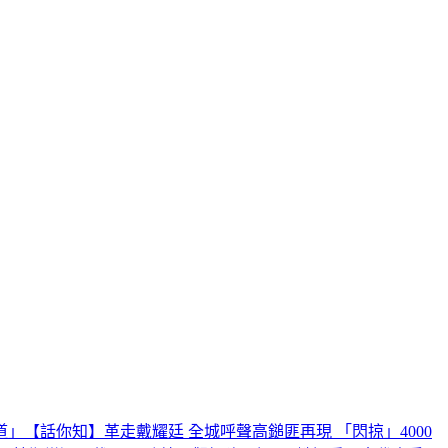
道」
【話你知】革走戴耀廷 全城呼聲高
鎚匪再現 「閃掠」4000