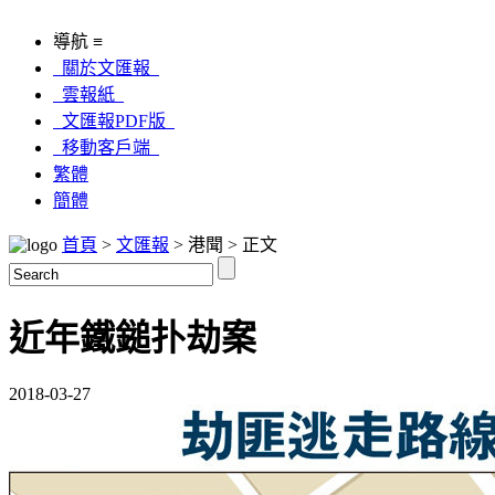
導航 ≡
關於文匯報
雲報紙
文匯報PDF版
移動客戶端
繁體
簡體
首頁
>
文匯報
> 港聞 > 正文
近年鐵鎚扑劫案
2018-03-27