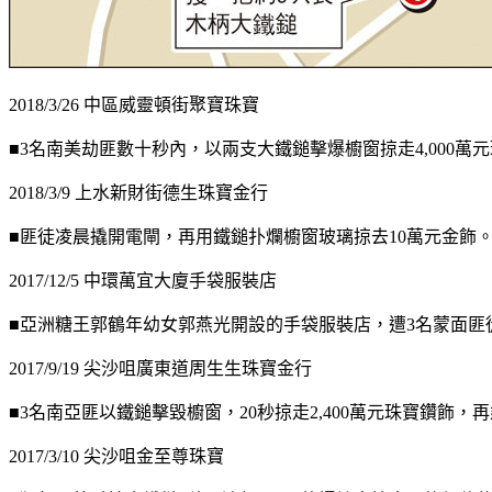
2018/3/26 中區威靈頓街聚寶珠寶
■3名南美劫匪數十秒內，以兩支大鐵鎚擊爆櫥窗掠走4,000
2018/3/9 上水新財街德生珠寶金行
■匪徒凌晨撬開電閘，再用鐵鎚扑爛櫥窗玻璃掠去10萬元金飾
2017/12/5 中環萬宜大廈手袋服裝店
■亞洲糖王郭鶴年幼女郭燕光開設的手袋服裝店，遭3名蒙面匪
2017/9/19 尖沙咀廣東道周生生珠寶金行
■3名南亞匪以鐵鎚擊毀櫥窗，20秒掠走2,400萬元珠寶鑽飾，
2017/3/10 尖沙咀金至尊珠寶