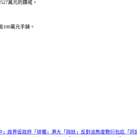
527萬元的鑽戒。
100萬元手錶。
中」
政界促政府「排獨」港大「除妖」
反對派態度敷衍包庇「同