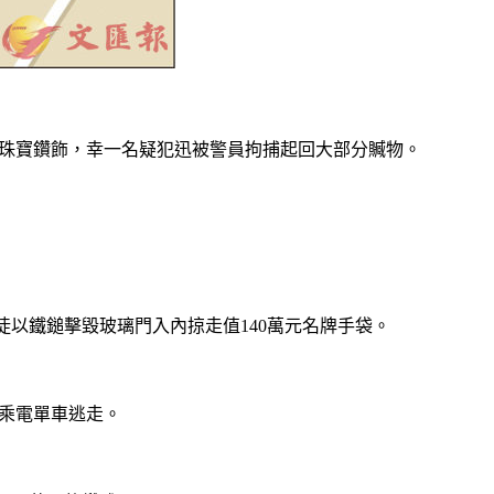
萬元珠寶鑽飾，幸一名疑犯迅被警員拘捕起回大部分贓物。
。
徒以鐵鎚擊毀玻璃門入內掠走值140萬元名牌手袋。
再乘電單車逃走。