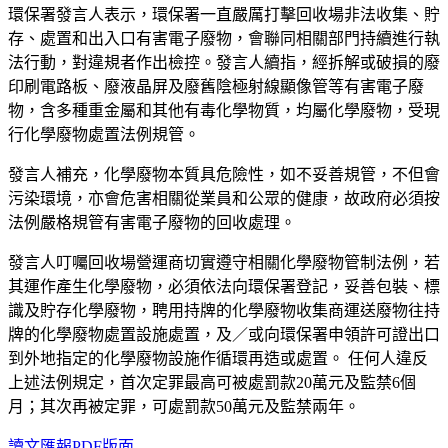
環保署發言人表示，環保署一直嚴厲打擊回收場非法收集、貯
存、處置和出入口有害電子廢物，會聯同相關部門持續進行執
法行動，對違規者作出檢控。發言人續指，經拆解或破損的廢
印刷電路板、廢液晶屏及廢舊陰極射線顯像管等有害電子廢
物，含多種重金屬和其他有毒化學物質，均屬化學廢物，受現
行化學廢物處置法例規管。
發言人補充，化學廢物本質具危險性，如不妥善規管，不但會
污染環境，亦會危害相關從業員和公眾的健康，故政府必須按
法例嚴格規管有害電子廢物的回收處理。
發言人叮囑回收場營運商切實遵守相關化學廢物管制法例，若
其運作產生化學廢物，必須依法向環保署登記，妥善包裝、標
識及貯存化學廢物，聘用持牌的化學廢物收集商運送廢物往持
牌的化學廢物處置設施處置，及／或向環保署申領許可證出口
到外地指定的化學廢物設施作循環再造或處置。 任何人違反
上述法例規定，首次定罪最高可被處罰款20萬元及監禁6個
月；其次再被定罪，可處罰款50萬元及監禁兩年。
讀文匯報PDF版面