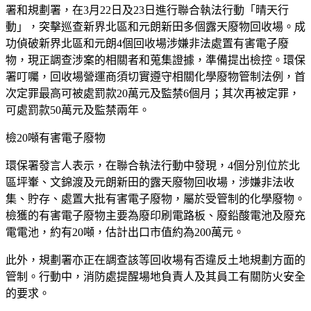
署和規劃署，在3月22日及23日進行聯合執法行動「晴天行
動」，突擊巡查新界北區和元朗新田多個露天廢物回收場。成
功偵破新界北區和元朗4個回收場涉嫌非法處置有害電子廢
物，現正調查涉案的相關者和蒐集證據，準備提出檢控。環保
署叮囑，回收場營運商須切實遵守相關化學廢物管制法例，首
次定罪最高可被處罰款20萬元及監禁6個月；其次再被定罪，
可處罰款50萬元及監禁兩年。
檢20噸有害電子廢物
環保署發言人表示，在聯合執法行動中發現，4個分別位於北
區坪輋、文錦渡及元朗新田的露天廢物回收場，涉嫌非法收
集、貯存、處置大批有害電子廢物，屬於受管制的化學廢物。
檢獲的有害電子廢物主要為廢印刷電路板、廢鉛酸電池及廢充
電電池，約有20噸，估計出口市值約為200萬元。
此外，規劃署亦正在調查該等回收場有否違反土地規劃方面的
管制。行動中，消防處提醒場地負責人及其員工有關防火安全
的要求。