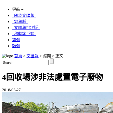
導航 ≡
關於文匯報
雲報紙
文匯報PDF版
移動客戶端
繁體
簡體
首頁
>
文匯報
> 港聞 > 正文
4回收場涉非法處置電子廢物
2018-03-27