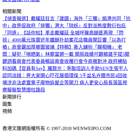
相關新聞
【偵查報道】戴耀廷狂言「建國」
海外「三獨」煽港共同「抗
中」
政界促政府「排獨」港大「除妖」
反對派態度敷衍包庇
「同道」
【話你知】革走戴耀廷 全城呼聲高
鎚匪再現 「閃
掠」4000萬元珠寶
近年鐵鎚扑劫案
花店職員聞巨響「以為打
樁」
商會籲加厚櫥窗玻璃
【特稿】衝入舖扮「睇相機」 老
闆：疑犯「喘晒氣」
林鄭當選一載 開局政績可觀
楊建平提5關
鍵詞看兩會
代表委員暢談兩會收穫
行會今商撤對沖 政府補貼
料加碼
【官員有Say】羅致光：爭取培訓人手助SEN生
張宇人
認同派錢：畀大家開心吓
花展倡環保 5千盆名卉贈市民
4回收
場涉非法處置電子廢物
返屋企等開刀 病人更安心
局長落區視
察擬裝智慧燈柱路段
新聞排行
圖集
視頻
香港文匯網版權所有 © 1997-2018 WENWEIPO.COM