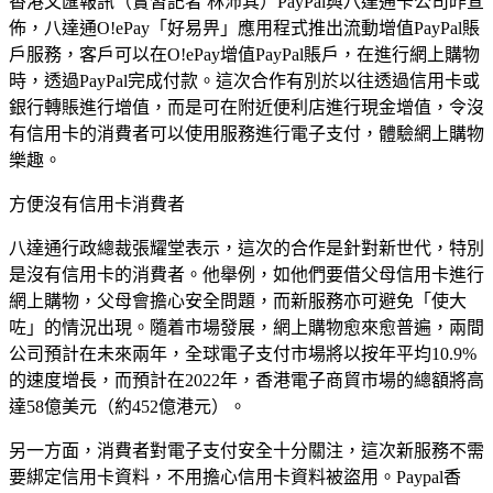
香港文匯報訊（實習記者 林沛其）PayPal與八達通卡公司昨宣
佈，八達通O!ePay「好易畀」應用程式推出流動增值PayPal賬
戶服務，客戶可以在O!ePay增值PayPal賬戶，在進行網上購物
時，透過PayPal完成付款。這次合作有別於以往透過信用卡或
銀行轉賬進行增值，而是可在附近便利店進行現金增值，令沒
有信用卡的消費者可以使用服務進行電子支付，體驗網上購物
樂趣。
方便沒有信用卡消費者
八達通行政總裁張耀堂表示，這次的合作是針對新世代，特別
是沒有信用卡的消費者。他舉例，如他們要借父母信用卡進行
網上購物，父母會擔心安全問題，而新服務亦可避免「使大
咗」的情況出現。隨着市場發展，網上購物愈來愈普遍，兩間
公司預計在未來兩年，全球電子支付市場將以按年平均10.9%
的速度增長，而預計在2022年，香港電子商貿市場的總額將高
達58億美元（約452億港元）。
另一方面，消費者對電子支付安全十分關注，這次新服務不需
要綁定信用卡資料，不用擔心信用卡資料被盜用。Paypal香