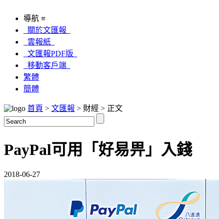
導航 ≡
關於文匯報
雲報紙
文匯報PDF版
移動客戶端
繁體
簡體
首頁
>
文匯報
> 財經 > 正文
PayPal可用「好易畀」入錢
2018-06-27