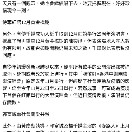
天只有一個觀眾，她也會繼續唱下去，她要把握現在，好好珍
惜現今一刻。
傳奪紅館12月黃金檔期
另外，有傳千嬅成功入紙爭取到12月紅館舉行25周年演唱會，
撼贏了想再重拿12月黃金檔期的陳奕迅，但表演場地入座人數
仍有限制，故能否如期開騷仍屬未知之數，千嬅對此表示暫沒
回應。
自從年初爆發新冠肺炎以來，幾乎所有歌手的公開演出都被迫
取消、延期或者改於網上進行。其中「張敬軒×香港中樂團盛
樂演唱會」原定去年11月舉行，但經歷了社會運動及疫情的影
響，延至今年11月22日至25日舉行，若然成事，可望成為疫境
下首個在紅館舉行的大型演唱會，但近日疫情反覆，演唱會仍
存變數。
郭富城籲社會關愛共融
此外，由黃慶勳執導，郭富城及楊千嬅主演的《麥路人》上月