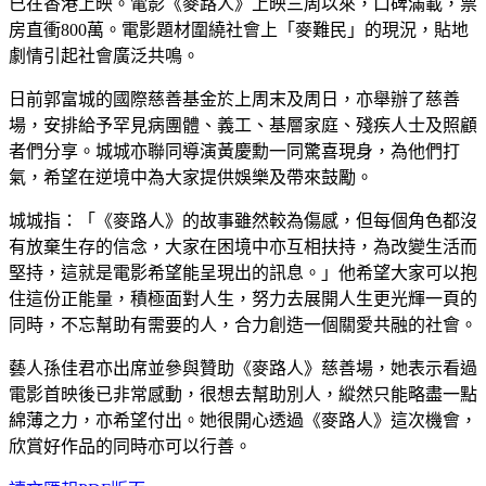
已在香港上映。電影《麥路人》上映三周以來，口碑滿載，票
房直衝800萬。電影題材圍繞社會上「麥難民」的現況，貼地
劇情引起社會廣泛共鳴。
日前郭富城的國際慈善基金於上周末及周日，亦舉辦了慈善
場，安排給予罕見病團體、義工、基層家庭、殘疾人士及照顧
者們分享。城城亦聯同導演黃慶勳一同驚喜現身，為他們打
氣，希望在逆境中為大家提供娛樂及帶來鼓勵。
城城指：「《麥路人》的故事雖然較為傷感，但每個角色都沒
有放棄生存的信念，大家在困境中亦互相扶持，為改變生活而
堅持，這就是電影希望能呈現出的訊息。」他希望大家可以抱
住這份正能量，積極面對人生，努力去展開人生更光輝一頁的
同時，不忘幫助有需要的人，合力創造一個關愛共融的社會。
藝人孫佳君亦出席並參與贊助《麥路人》慈善場，她表示看過
電影首映後已非常感動，很想去幫助別人，縱然只能略盡一點
綿薄之力，亦希望付出。她很開心透過《麥路人》這次機會，
欣賞好作品的同時亦可以行善。