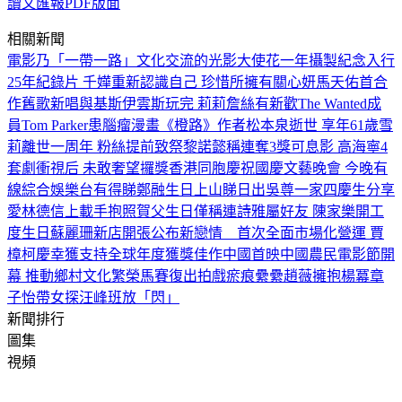
讀文匯報PDF版面
相關新聞
電影乃「一帶一路」文化交流的光影大使
花一年攝製紀念入行
25年紀錄片 千嬅重新認識自己 珍惜所擁有
關心妍馬天佑首合
作舊歌新唱
與基斯伊雲斯玩完 莉莉詹絲有新歡
The Wanted成
員Tom Parker患腦瘤
漫畫《橙路》作者松本泉逝世 享年61歲
雪
莉離世一周年 粉絲提前致祭
黎諾懿稱連奪3獎可息影 高海寧4
套劇衝視后 未敢奢望攞獎
香港同胞慶祝國慶文藝晚會 今晚有
線綜合娛樂台有得睇
鄭融生日上山睇日出
吳尊一家四慶生分享
愛
林德信上載手抱照賀父生日
僅稱連詩雅屬好友 陳家樂開工
度生日
蘇麗珊新店開張公布新戀情
首次全面市場化營運 賈
樟柯慶幸獲支持
全球年度獲獎佳作中國首映
中國農民電影節開
幕 推動鄉村文化繁榮
馬賽復出拍戲瘀痕纍纍
趙薇擁抱楊冪
章
子怡帶女探汪峰班放「閃」
新聞排行
圖集
視頻