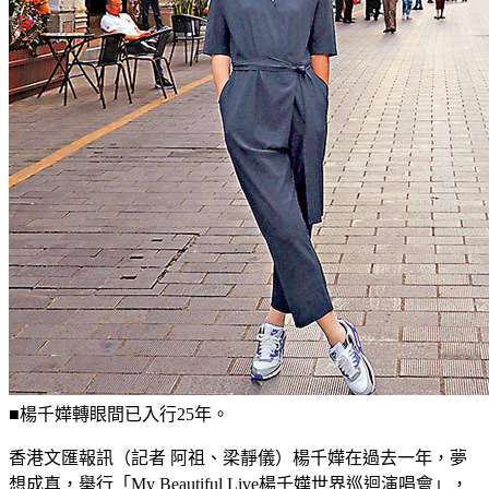
■楊千嬅轉眼間已入行25年。
香港文匯報訊（記者 阿祖、梁靜儀）楊千嬅在過去一年，夢
想成真，舉行「My Beautiful Live楊千嬅世界巡迴演唱會」，