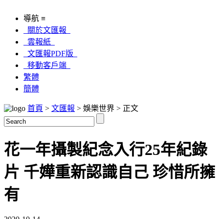
導航 ≡
關於文匯報
雲報紙
文匯報PDF版
移動客戶端
繁體
簡體
首頁
>
文匯報
> 娛樂世界 > 正文
花一年攝製紀念入行25年紀錄
片 千嬅重新認識自己 珍惜所擁
有