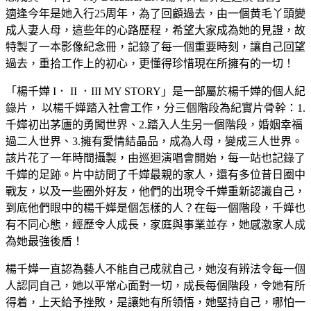
適逢今年是她入行25周年，為了回顧過去，由一個黄毛丫頭變
成人妻人母，這些年的心路歷程，希望大家成為她的見證，故
特製了一本影像紀念冊，記錄了每一個重要時刻，讓自己回望
過去，重拾工作上的初心，更懂得珍惜現在所擁有的一切！
「楊千嬅 I． II ．III MY STORY」是一部屬於楊千嬅的個人紀
錄片， 以楊千嬅踏入社會工作，分三個階段為紀實片骨幹：1.
千嬅初出茅廬的勇闖世界、2.踏入人生另一個階段，婚姻幸福
過二人世界、3.擁有愛情結晶品，成為人母，變成三人世界。
該片花了一年時間攝製，由巡迴演唱會開始，每一站也記錄了
千嬅的足跡。片中訪問了千嬅最親的家人，還有多位昔日圈中
戰友，以及一些圈外好友，他們的出現令千嬅重新認識自己，
到底他們眼中的楊千嬅是個怎樣的人？在每一個階段，千嬅也
有不同心態，經歷令人成長，家庭與事業並存，她感激家人成
為她最強後盾！
楊千嬅一直認為藝人不能自己成就自己，她沒有辨法令每一個
人認同自己，她以平常心面對一切，成長每個階段，令她有所
得着，上天給予挫敗，是讓她有所領悟，她堅持自己，哪怕一