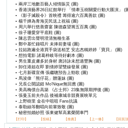
兩岸三地數百藝人傾情賑災 (圖)
香港演藝界26日紅館舉行 「情牽玉樹關愛行動大匯演」 (圖
《影子滅殺令》首映禮 籌得逾六百萬善款 (圖)
楊千嬅為青海災民送上祝福 (圖)
周六舉行慈善齋宴 陳德森望籌五百萬 (圖)
徐子珊愛穿平底鞋 (圖)
陳志雲出聲明澄清無種生基
鄭中基忙錄唱片 未捧前妻場 (圖)
拉姑跑遍全港買手袋送栢芝 安志杰稱婷婷「寶貝」 (圖)
想拍電影 諸葛梓岐等待好劇本 (圖)
男生重皮膚多於身材 唐詩詠未想過豐胸 (圖)
卸任港姐在即 劉倩婷望雙線發展 (圖)
七月新碟宣傳 張繼聰預告上勁歌 (圖)
馬浚偉「熊仔花」贈蓮妹 (圖)
兄長公開認錯 Mo'Nique無回應 (圖)
美高梅債台高築 《占士邦》23集無限期押後 (圖)
張曼玉前夫作品 後補康城非競賽展映單元
上野樹里 金在中咀咀 Fans抗議
泰勒絲等翻唱向前輩致敬 (圖)
秘密拍婚紗照 張東健幫高素榮開車門
【打印】
【投稿】
【推薦】
【上一條】
【回頁