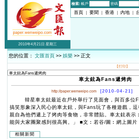
檢索:
帳戶
密碼
首頁
|
要聞
|
香港
|
內地
|
2010年4月21日 星期三
您的位置：
文匯首頁
>>
娛樂
>> 正文
【打印】
車太鉉為Fans遞烤肉
[2010-04-21]
http://paper.wenweipo.com
韓星車太鉉最近在戶外舉行了見面會，與百多位Fa
搞笑形象深入民心的車太鉉，與Fans玩了各種遊戲，
親自為他們遞上了烤肉等食物，非常體貼。車太鉉表示
能與大家團聚感到很高興。」 ■文︰若谷/圖︰網上圖片
相關新聞