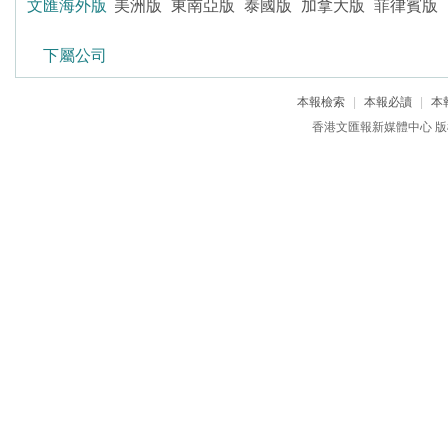
文匯海外版
美洲版
東南亞版
泰國版
加拿大版
菲律賓版
下屬公司
本報檢索
|
本報必讀
|
本
香港文匯報新媒體中心 版權所有 